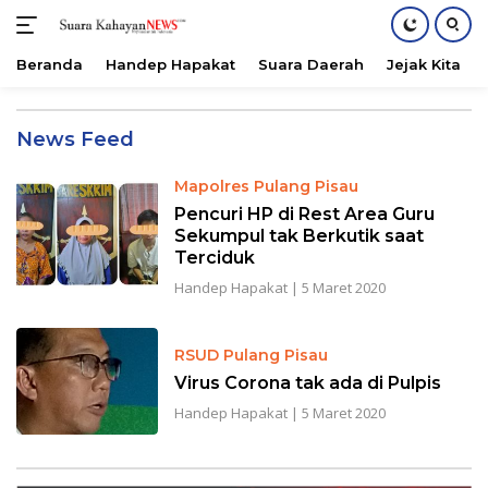
Beranda
Handep Hapakat
Suara Daerah
Jejak Kita
Langsung
ke
Suarakahayannews.com
News Feed
konten
Mapolres Pulang Pisau
Pencuri HP di Rest Area Guru
Sekumpul tak Berkutik saat
Terciduk
Handep Hapakat
|
5 Maret 2020
RSUD Pulang Pisau
Virus Corona tak ada di Pulpis
Handep Hapakat
|
5 Maret 2020