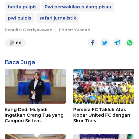
berita pulpis
Pwi perwakilan pulang pisau
pwi pulpis
safari jurnalistik
Penulis: Gerriyawwan
Editor: Yusnan
66
Baca Juga
Kang Dedi Mulyadi
Persera FC Takluk Atas
Ingatkan Orang Tua yang
Kobar United FC dengan
Campuri Sistem
Skor Tipis
Pendidikan Sekolah:
Antara Hak, Batas, dan
Etika Hukum Pendidikan