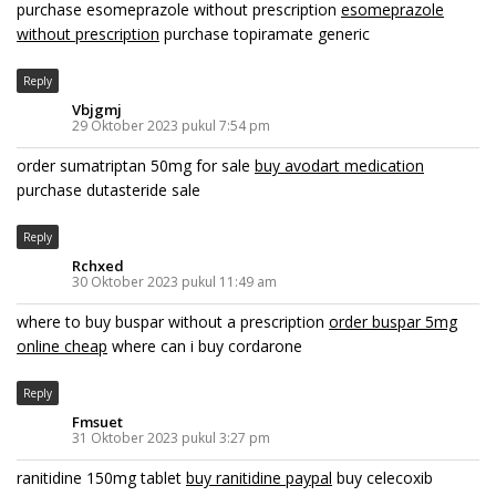
purchase esomeprazole without prescription
esomeprazole
without prescription
purchase topiramate generic
Reply
Vbjgmj
29 Oktober 2023 pukul 7:54 pm
order sumatriptan 50mg for sale
buy avodart medication
purchase dutasteride sale
Reply
Rchxed
30 Oktober 2023 pukul 11:49 am
where to buy buspar without a prescription
order buspar 5mg
online cheap
where can i buy cordarone
Reply
Fmsuet
31 Oktober 2023 pukul 3:27 pm
ranitidine 150mg tablet
buy ranitidine paypal
buy celecoxib