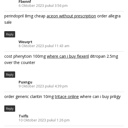
Fbennf
6 Oktober 2023 pukul 3:56 pm
perindopril 8mg cheap
aceon without prescription
order allegra
sale
Reply
Weuqrt
8 Oktober 2023 pukul 11:43 am
cost phenytoin 100mg
where can i buy flexeril
ditropan 2.5mg
over the counter
Reply
Puxngu
9 Oktober 2023 pukul 4:39 pm
order generic claritin 10mg
tritace online
where can i buy priligy
Reply
Tvifls
10 Oktober 2023 pukul 1:26 pm