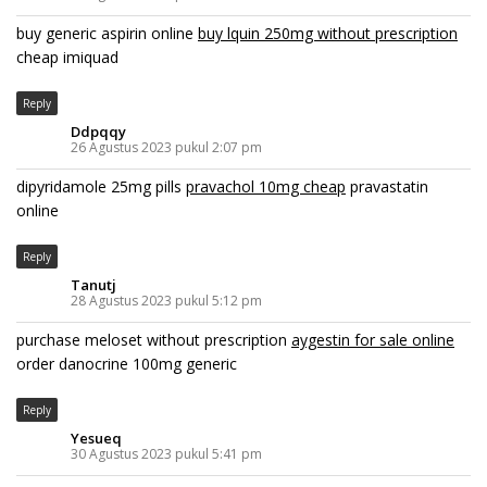
buy generic aspirin online
buy lquin 250mg without prescription
cheap imiquad
Reply
Ddpqqy
26 Agustus 2023 pukul 2:07 pm
dipyridamole 25mg pills
pravachol 10mg cheap
pravastatin
online
Reply
Tanutj
28 Agustus 2023 pukul 5:12 pm
purchase meloset without prescription
aygestin for sale online
order danocrine 100mg generic
Reply
Yesueq
30 Agustus 2023 pukul 5:41 pm