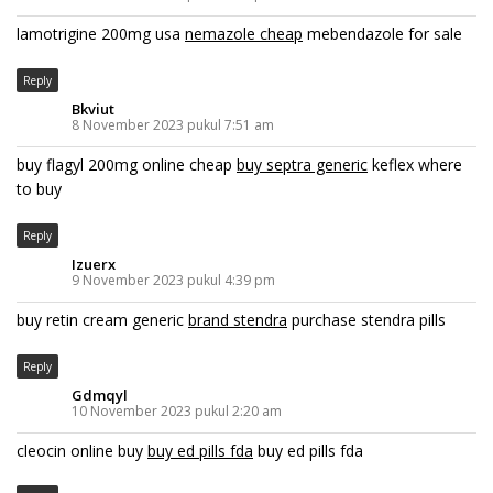
lamotrigine 200mg usa
nemazole cheap
mebendazole for sale
Reply
Bkviut
8 November 2023 pukul 7:51 am
buy flagyl 200mg online cheap
buy septra generic
keflex where
to buy
Reply
Izuerx
9 November 2023 pukul 4:39 pm
buy retin cream generic
brand stendra
purchase stendra pills
Reply
Gdmqyl
10 November 2023 pukul 2:20 am
cleocin online buy
buy ed pills fda
buy ed pills fda