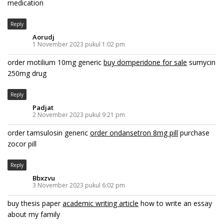
medication
Reply
Aorudj
1 November 2023 pukul 1:02 pm
order motilium 10mg generic
buy domperidone for sale
sumycin
250mg drug
Reply
Padjat
2 November 2023 pukul 9:21 pm
order tamsulosin generic
order ondansetron 8mg pill
purchase
zocor pill
Reply
Bbxzvu
3 November 2023 pukul 6:02 pm
buy thesis paper
academic writing article
how to write an essay
about my family