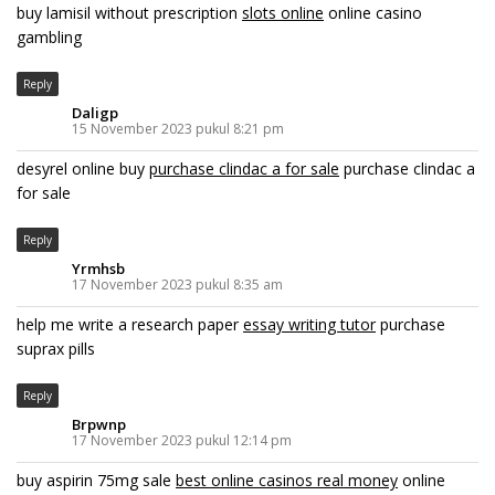
buy lamisil without prescription
slots online
online casino
gambling
Reply
Daligp
15 November 2023 pukul 8:21 pm
desyrel online buy
purchase clindac a for sale
purchase clindac a
for sale
Reply
Yrmhsb
17 November 2023 pukul 8:35 am
help me write a research paper
essay writing tutor
purchase
suprax pills
Reply
Brpwnp
17 November 2023 pukul 12:14 pm
buy aspirin 75mg sale
best online casinos real money
online