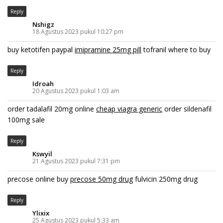
Reply
Nshigz
18 Agustus 2023 pukul 10:27 pm
buy ketotifen paypal
imipramine 25mg pill
tofranil where to buy
Reply
Idroah
20 Agustus 2023 pukul 1:03 am
order tadalafil 20mg online
cheap viagra generic
order sildenafil
100mg sale
Reply
Kswyil
21 Agustus 2023 pukul 7:31 pm
precose online buy
precose 50mg drug
fulvicin 250mg drug
Reply
Ylixix
25 Agustus 2023 pukul 5:33 am