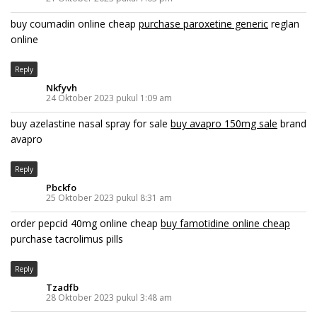
buy coumadin online cheap
purchase paroxetine generic
reglan
online
Reply
Nkfyvh
24 Oktober 2023 pukul 1:09 am
buy azelastine nasal spray for sale
buy avapro 150mg sale
brand
avapro
Reply
Pbckfo
25 Oktober 2023 pukul 8:31 am
order pepcid 40mg online cheap
buy famotidine online cheap
purchase tacrolimus pills
Reply
Tzadfb
28 Oktober 2023 pukul 3:48 am