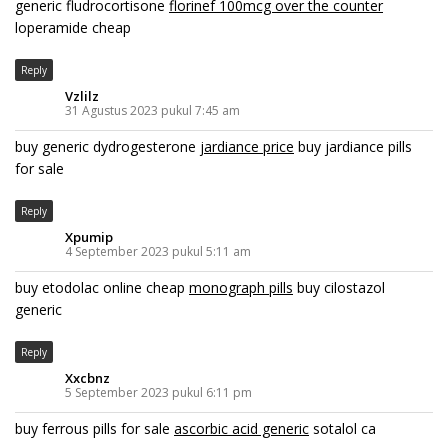
generic fludrocortisone
florinef 100mcg over the counter
loperamide cheap
Reply
Vzlilz
31 Agustus 2023 pukul 7:45 am
buy generic dydrogesterone
jardiance price
buy jardiance pills
for sale
Reply
Xpumip
4 September 2023 pukul 5:11 am
buy etodolac online cheap
monograph pills
buy cilostazol
generic
Reply
Xxcbnz
5 September 2023 pukul 6:11 pm
buy ferrous pills for sale
ascorbic acid generic
sotalol ca