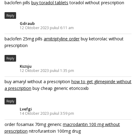
baclofen pills
buy toradol tablets
toradol without prescription
Reply
Gdraub
12 Oktober 2023 pukul 6:11 am
baclofen 25mg pills
amitriptyline order
buy ketorolac without
prescription
Reply
Kszsju
12 Oktober 2023 pukul 1:35 pm
buy amaryl without a prescription
how to get glimepiride without
a prescription
buy cheap generic etoricoxib
Reply
Lvefgi
14 Oktober 2023 pukul 3:59 pm
order fosamax 70mg generic
macrodantin 100 mg without
prescription
nitrofurantoin 100mg drug