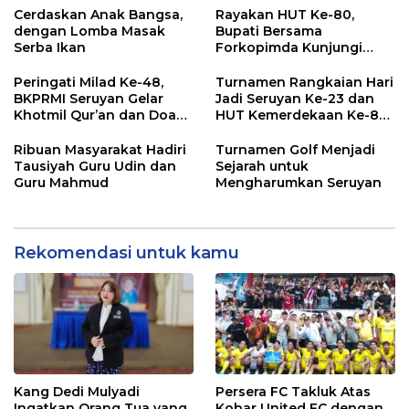
Cerdaskan Anak Bangsa,
Rayakan HUT Ke-80,
dengan Lomba Masak
Bupati Bersama
Serba Ikan
Forkopimda Kunjungi
Markas POS TNI AL
Peringati Milad Ke-48,
Turnamen Rangkaian Hari
BKPRMI Seruyan Gelar
Jadi Seruyan Ke-23 dan
Khotmil Qur’an dan Doa
HUT Kemerdekaan Ke-80
Bersama untuk Bangsa
RI Resmi Ditutup
Ribuan Masyarakat Hadiri
Turnamen Golf Menjadi
Tausiyah Guru Udin dan
Sejarah untuk
Guru Mahmud
Mengharumkan Seruyan
Rekomendasi untuk kamu
Kang Dedi Mulyadi
Persera FC Takluk Atas
Ingatkan Orang Tua yang
Kobar United FC dengan