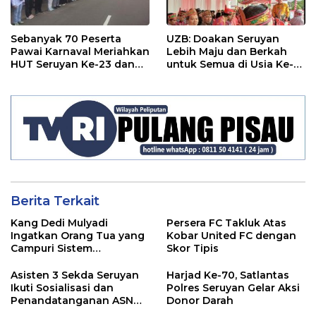
Sebanyak 70 Peserta
UZB: Doakan Seruyan
Pawai Karnaval Meriahkan
Lebih Maju dan Berkah
HUT Seruyan Ke-23 dan
untuk Semua di Usia Ke-
HUT RI ke-80
23 Tahun
Berita Terkait
Kang Dedi Mulyadi
Persera FC Takluk Atas
Ingatkan Orang Tua yang
Kobar United FC dengan
Campuri Sistem
Skor Tipis
Pendidikan Sekolah:
Antara Hak, Batas, dan
Asisten 3 Sekda Seruyan
Harjad Ke-70, Satlantas
Etika Hukum Pendidikan
Ikuti Sosialisasi dan
Polres Seruyan Gelar Aksi
Penandatanganan ASN
Donor Darah
Corporate University