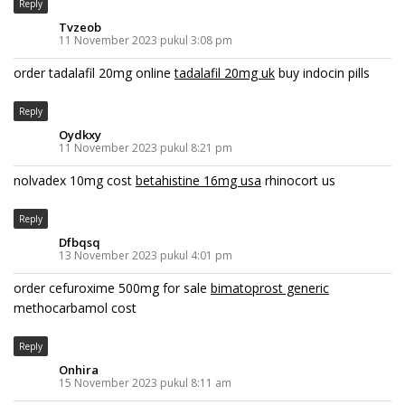
Reply
Tvzeob
11 November 2023 pukul 3:08 pm
order tadalafil 20mg online
tadalafil 20mg uk
buy indocin pills
Reply
Oydkxy
11 November 2023 pukul 8:21 pm
nolvadex 10mg cost
betahistine 16mg usa
rhinocort us
Reply
Dfbqsq
13 November 2023 pukul 4:01 pm
order cefuroxime 500mg for sale
bimatoprost generic
methocarbamol cost
Reply
Onhira
15 November 2023 pukul 8:11 am