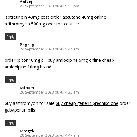
Anfzej
23 September 2023 pukul 9:10 pm
isotretinoin 40mg cost
order accutane 40mg online
azithromycin 500mg over the counter
Reply
Pngrug
24 September 2023 pukul 5:44 am
order lipitor 10mg pill
buy amlodipine 5mg online cheap
amlodipine 10mg brand
Reply
Ksibum
26 September 2023 pukul 4:33 am
buy azithromycin for sale
buy cheap generic prednisolone
order
gabapentin pills
Reply
Mmgzkj
28 September 2023 pukul 4:47 am