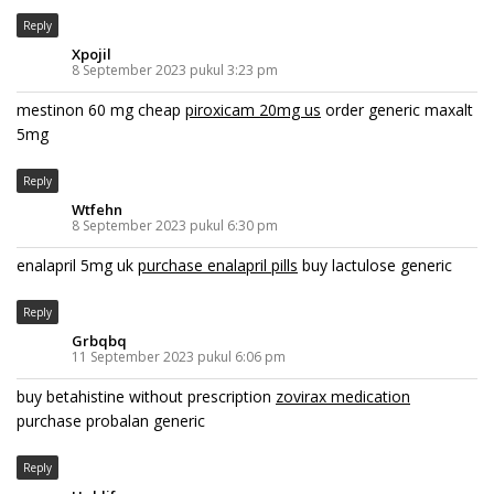
Reply
Xpojil
8 September 2023 pukul 3:23 pm
mestinon 60 mg cheap
piroxicam 20mg us
order generic maxalt
5mg
Reply
Wtfehn
8 September 2023 pukul 6:30 pm
enalapril 5mg uk
purchase enalapril pills
buy lactulose generic
Reply
Grbqbq
11 September 2023 pukul 6:06 pm
buy betahistine without prescription
zovirax medication
purchase probalan generic
Reply