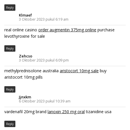
Reply
Klmaef
3 Oktober 2023 pukul 6:19 am
real online casino
order augmentin 375mg online
purchase
levothyroxine for sale
Reply
Zehcso
3 Oktober 2023 pukul 6:09 pm
methylprednisolone australia
aristocort 10mg sale
buy
aristocort 10mg pills
Reply
Jjnxkm
6 Oktober 2023 pukul 10:39 am
vardenafil 20mg brand
lanoxin 250 mg oral
tizanidine usa
Reply