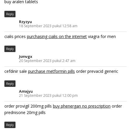
buy aralen tablets
Reply
Rzyzyu
18 September 2023 pukul 12:58 am
cialis prices
purchasing cialis on the internet
viagra for men
Reply
Jsmvgx
20 September 2023 pukul 2:47 am
cefdinir sale
purchase metformin pills
order prevacid generic
Reply
Amxjyu
21 September 2023 pukul 12:00 pm
order provigil 200mg pills
buy phenergan no prescription
order
prednisone 20mg pills
Reply