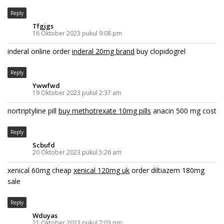
Reply
Tfgjgs
16 Oktober 2023 pukul 9:08 pm
inderal online order
inderal 20mg brand
buy clopidogrel
Reply
Ywwfwd
19 Oktober 2023 pukul 2:37 am
nortriptyline pill
buy methotrexate 10mg pills
anacin 500 mg cost
Reply
Scbufd
20 Oktober 2023 pukul 5:26 am
xenical 60mg cheap
xenical 120mg uk
order diltiazem 180mg
sale
Reply
Wduyas
21 Oktober 2023 pukul 7:03 pm