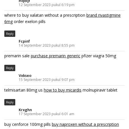
Hqbljf
12 September 2023 pukul 6:19 pm
where to buy xalatan without a prescription
brand rivastigmine
6mg
order exelon pills
Reply
Fcpinf
14 September 2023 pukul 8:55 pm
premarin sale
purchase premarin generic
pfizer viagra 50mg
Reply
Vxkseo
15 September 2023 pukul 9:07 pm
telmisartan 80mg us
how to buy micardis
molnupiravir tablet
Reply
Krxghn
17 September 2023 pukul 6:01 am
buy cenforce 100mg pills
buy naproxen without a prescription