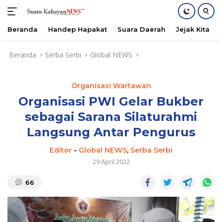
Beranda
Handep Hapakat
Suara Daerah
Jejak Kita
Langsung
Beranda
Serba Serbi
Global NEWS
ke
konten
Organisasi Wartawan
Organisasi PWI Gelar Bukber
sebagai Sarana Silaturahmi
Langsung Antar Pengurus
Editor
-
Global NEWS
,
Serba Serbi
29 April 2022
66