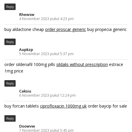
Reply
Rhewsw
4 November 2023 pukul 4:23 pm
buy aldactone cheap
order proscar generic
buy propecia generic
Reply
Aupkzp
5 November 2023 pukul 5:37 pm
order sildenafil 100mg pills
sildalis without prescription
estrace
1mg price
Reply
Caksiu
6 November 2023 pukul 12:24 pm
buy forcan tablets
ciprofloxacin 1000mg uk
order baycip for sale
Reply
Doowvw
7 November 2023 pukul 5:45 pm