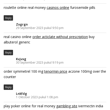
roulette online real money
casinos online
furosemide pills
Reply
Zxgrgn
29 September 2023 pukul 9:50 pm
real casino online
order acticlate without prescription
buy
albuterol generic
Reply
Kvjvxg
30 September 2023 pukul 9:19 pm
order symmetrel 100 mg
tenormin price
aczone 100mg over the
counter
Reply
Lnkfdg
1 Oktober 2023 pukul 1:08 pm
play poker online for real money
gambling site
ivermectin india