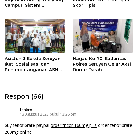
Campuri Sistem
Skor Tipis
Pendidikan Sekolah:
Antara Hak, Batas, dan
Etika Hukum Pendidikan
Asisten 3 Sekda Seruyan
Harjad Ke-70, Satlantas
Ikuti Sosialisasi dan
Polres Seruyan Gelar Aksi
Penandatanganan ASN
Donor Darah
Corporate University
Respon (66)
Icnkrn
13 Agustus 2023 pukul 12:26 pm
buy fenofibrate paypal
order tricor 160mg pills
order fenofibrate
200mg online