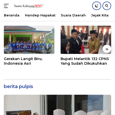
Beranda
Handep Hapakat
Suara Daerah
Jejak Kita
Langsung
ke
konten
«
»
Gerakan Langit Biru,
Bupati Melantik 132 CPNS
Indonesia Asri
Yang Sudah Dikukuhkan
berita pulpis