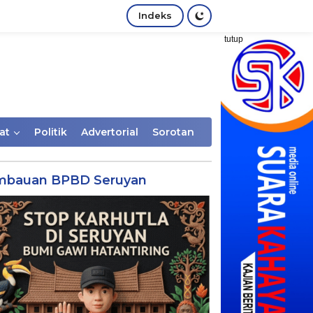
Indeks
tutup
at
Politik
Advertorial
Sorotan
mbauan BPBD Seruyan