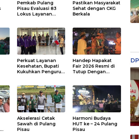
Pemkab Pulang
Pastikan Masyarakat
s
Pisau Evaluasi 83
Sehat dengan CKG
Lokus Layanan
Berkala
Publik
DP
Perkuat Layanan
Handep Hapakat
a
Kesehatan, Bupati
Fair 2026 Resmi di
Kukuhkan Pengurus
Tutup Dengan
TP Posyandu
Malam Hiburan
Rakyat
Akselerasi Cetak
Harmoni Budaya
Sawah di Pulang
HUT ke – 24 Pulang
Pisau
Pisau