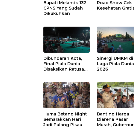
Bupati Melantik 132
Road Show Cek
CPNS Yang Sudah
Kesehatan Grati
Dikukuhkan
Dibundaran Kota,
Sinergi UMKM di
Final Piala Dunia
Laga Piala Duni
Disaksikan Ratusan
2026
Warga Pulpis
Huma Betang Night
Banting Harga
Semarakkan Hari
Diarena Pasar
Jadi Pulang Pisau
Murah, Gubernur
Ajak Masyarakat