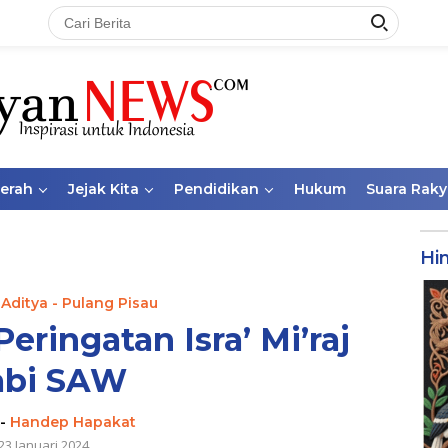
aerah
Jejak Kita
Pendidikan
Hukum
Suara Raky
Hi
 Aditya - Pulang Pisau
eringatan Isra’ Mi’raj
abi SAW
-
Handep Hapakat
23 Januari 2024