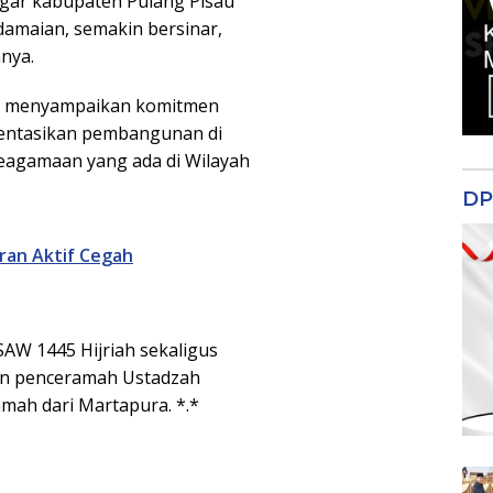
agar kabupaten Pulang Pisau
edamaian, semakin bersinar,
nya.
ni menyampaikan komitmen
entasikan pembangunan di
eagamaan yang ada di Wilayah
DP
ran Aktif Cegah
AW 1445 Hijriah sekaligus
an penceramah Ustadzah
mah dari Martapura. *.*