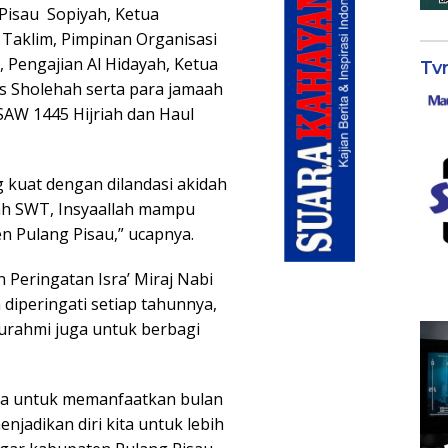
Pisau Sopiyah, Ketua
Taklim, Pimpinan Organisasi
, Pengajian Al Hidayah, Ketua
Tv
us Sholehah serta para jamaah
AW 1445 Hijriah dan Haul
g kuat dengan dilandasi akidah
lah SWT, Insyaallah mampu
 Pulang Pisau,” ucapnya.
 Peringatan Isra’ Miraj Nabi
iperingati setiap tahunnya,
turahmi juga untuk berbagi
ua untuk memanfaatkan bulan
jadikan diri kita untuk lebih