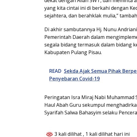
dekat dengan Allah SWT, dan meminta 
yang kita cintai ini di berkahi dengan K
sejahtera, dan berahklak mulia,” tambah
Di akhir sambutannya Hj. Nunu Andria
Pemerintah Daerah dalam mengimplem
segala bidang termasuk dalam bidang k
Kabupaten Pulang Pisau.
READ
Sekda Ajak Semua Pihak Berpe
Penyebaran Covid-19
Peringatan Isra Miraj Nabi Muhammad S
Haul Abah Guru sekumpul menghadirk
Syarifah Salwa Bahasyim selaku Pencera
3 kali dilihat
, 1 kali dilihat hari ini