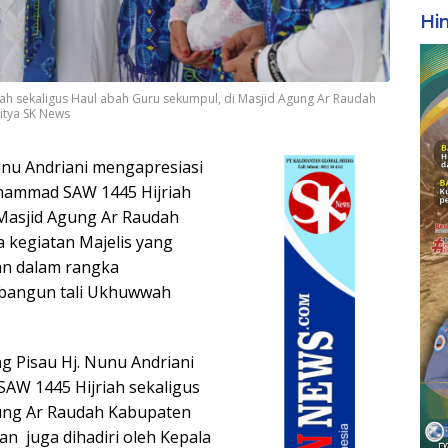
Hi
ah sekaligus Haul abah Guru sekumpul, di Masjid Agung Ar Raudah
ditya SK News
unu Andriani mengapresiasi
uhammad SAW 1445 Hijriah
 Masjid Agung Ar Raudah
 kegiatan Majelis yang
an dalam rangka
mbangun tali Ukhuwwah
ang Pisau Hj. Nunu Andriani
AW 1445 Hijriah sekaligus
gung Ar Raudah Kabupaten
an juga dihadiri oleh Kepala