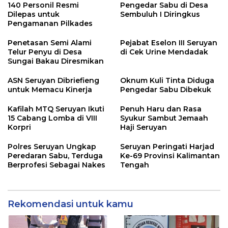
140 Personil Resmi
Pengedar Sabu di Desa
Dilepas untuk
Sembuluh I Diringkus
Pengamanan Pilkades
Penetasan Semi Alami
Pejabat Eselon III Seruyan
Telur Penyu di Desa
di Cek Urine Mendadak
Sungai Bakau Diresmikan
ASN Seruyan Dibriefieng
Oknum Kuli Tinta Diduga
untuk Memacu Kinerja
Pengedar Sabu Dibekuk
Kafilah MTQ Seruyan Ikuti
Penuh Haru dan Rasa
15 Cabang Lomba di VIII
Syukur Sambut Jemaah
Korpri
Haji Seruyan
Polres Seruyan Ungkap
Seruyan Peringati Harjad
Peredaran Sabu, Terduga
Ke-69 Provinsi Kalimantan
Berprofesi Sebagai Nakes
Tengah
Rekomendasi untuk kamu