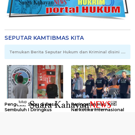
SEPUTAR KAMTIBMAS KITA
Temukan Berita Seputar Hukum dan Kriminal disini .....
tutup
Pengedar Sabu di Desa
Peringatan Hari Anti
..........
Sembuluh I Diringkus
Narkotika Internasional
2026