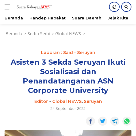
Beranda
Handep Hapakat
Suara Daerah
Jejak Kita
Langsung
Beranda
Serba Serbi
Global NEWS
ke
konten
Laporan : Said - Seruyan
Asisten 3 Sekda Seruyan Ikuti
Sosialisasi dan
Penandatanganan ASN
Corporate University
Editor
-
Global NEWS
,
Seruyan
24 September 2025