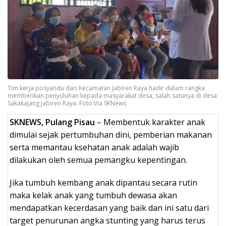
Tim kerja posyandu dari Kecamatan Jabiren Raya hadir dalam rangka
memberikan penyuluhan kepada masyarakat desa, salah satunya di desa
Sakakajang jabiren Raya. Foto:Via SKNews
SKNEWS, Pulang Pisau
– Membentuk karakter anak
dimulai sejak pertumbuhan dini, pemberian makanan
serta memantau ksehatan anak adalah wajib
dilakukan oleh semua pemangku kepentingan.
Jika tumbuh kembang anak dipantau secara rutin
maka kelak anak yang tumbuh dewasa akan
mendapatkan kecerdasan yang baik dan ini satu dari
target penurunan angka stunting yang harus terus