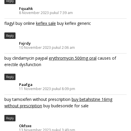
Reply
Fquahk
8 November 2023 pukul 7:39 am
flagyl buy online
keflex sale
buy keflex generic
Reply
Fxjrdy
10 November 2023 pukul 2:06 am
buy clindamycin paypal
erythromycin 500mg oral
causes of
erectile dysfunction
Reply
Paafga
11 November 2023 pukul 8:09 pm
buy tamoxifen without prescription
buy betahistine 16mg
without prescription
buy budesonide for sale
Reply
Okfsxe
13 November 2023 pukul 3:49 pm