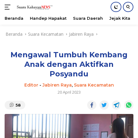
Beranda
Handep Hapakat
Suara Daerah
Jejak Kita
Langsung
Beranda
Suara Kecamatan
Jabiren Raya
ke
konten
Mengawal Tumbuh Kembang
Anak dengan Aktifkan
Posyandu
Editor
-
Jabiren Raya
,
Suara Kecamatan
20 April 2023
58