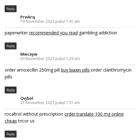
Reply
Prwkrq
19 November 2023 pukul 7:41 am
paperwriter
recommended you read
gambling addiction
Reply
Mwcxyw
20 November 2023 pukul 1:29 am
order amoxicillin 250mg pill
buy biaxin pills
order clarithromycin
pills
Reply
Qvjbol
21 November 2023 pukul 7:31 am
rocaltrol without prescription
order trandate 100 mg online
cheap
tricor us
Reply