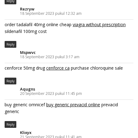
Reply
Rezryw
18 September 2023 pukul 12:32 am
order tadalafil 40mg online cheap
viagra without prescription
sildenafil 100mg cost
Reply
Mspwvc
18 September 2023 pukul 3:17 am
cenforce 50mg drug
cenforce ca
purchase chloroquine sale
Reply
Aqugns
20 September 2023 pukul 11:45 pm
buy generic omnicef
buy generic prevacid online
prevacid
generic
Reply
Klixyx
21 September 2023 pukul 11:41 am