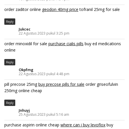
order zaditor online
geodon 40mg price
tofranil 25mg for sale
Reply
Jukcec
22 Agustus 2023 pukul 3:25 pm
order minoxidil for sale
purchase cialis pills
buy ed medications
online
Reply
Okpfmg
22 Agustus 2023 pukul 4:48 pm
pill precose 25mg
buy precose pills for sale
order griseofulvin
250mg online cheap
Reply
Jnhuyj
25 Agustus 2023 pukul 5:16 am
purchase aspirin online cheap
where can i buy levoflox
buy