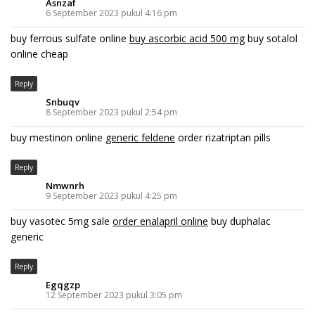
Asnzaf
6 September 2023 pukul 4:16 pm
buy ferrous sulfate online
buy ascorbic acid 500 mg
buy sotalol
online cheap
Reply
Snbuqv
8 September 2023 pukul 2:54 pm
buy mestinon online
generic feldene
order rizatriptan pills
Reply
Nmwnrh
9 September 2023 pukul 4:25 pm
buy vasotec 5mg sale
order enalapril online
buy duphalac
generic
Reply
Egqgzp
12 September 2023 pukul 3:05 pm