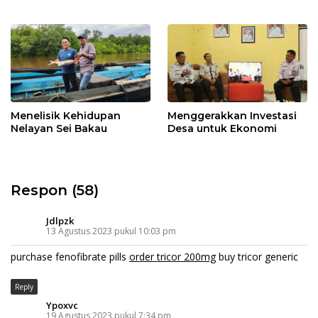
Menelisik Kehidupan
Menggerakkan Investasi
Nelayan Sei Bakau
Desa untuk Ekonomi
Respon (58)
Jdlpzk
13 Agustus 2023 pukul 10:03 pm
purchase fenofibrate pills
order tricor 200mg
buy tricor generic
Reply
Ypoxvc
19 Agustus 2023 pukul 7:34 pm