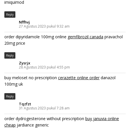
imiquimod
Reply
Nffhvj
27 Agustus 2023 pukul 9:32 am
order dipyridamole 100mg online
gemfibrozil canada
pravachol
20mg price
Reply
Zysrjx
28 Agustus 2023 pukul 4:55 pm
buy meloset no prescription
cerazette online order
danazol
100mg uk
Reply
Tqzfzt
31 Agustus 2023 pukul 7:28 am
order dydrogesterone without prescription
buy januvia online
cheap
jardiance generic