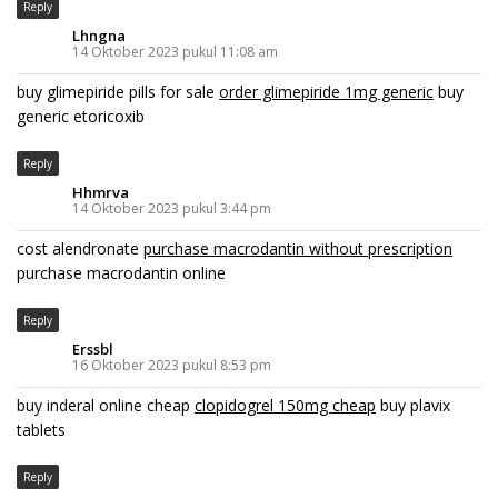
Reply
Lhngna
14 Oktober 2023 pukul 11:08 am
buy glimepiride pills for sale
order glimepiride 1mg generic
buy
generic etoricoxib
Reply
Hhmrva
14 Oktober 2023 pukul 3:44 pm
cost alendronate
purchase macrodantin without prescription
purchase macrodantin online
Reply
Erssbl
16 Oktober 2023 pukul 8:53 pm
buy inderal online cheap
clopidogrel 150mg cheap
buy plavix
tablets
Reply