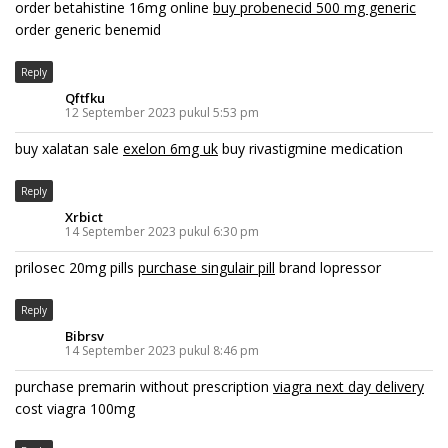
order betahistine 16mg online
buy probenecid 500 mg generic
order generic benemid
Reply
Qftfku
12 September 2023 pukul 5:53 pm
buy xalatan sale
exelon 6mg uk
buy rivastigmine medication
Reply
Xrbict
14 September 2023 pukul 6:30 pm
prilosec 20mg pills
purchase singulair pill
brand lopressor
Reply
Bibrsv
14 September 2023 pukul 8:46 pm
purchase premarin without prescription
viagra next day delivery
cost viagra 100mg