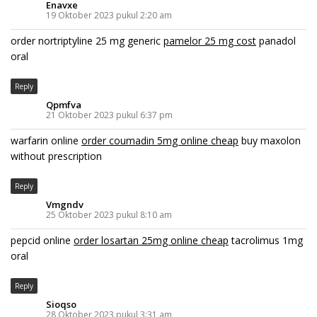
Enavxe
19 Oktober 2023 pukul 2:20 am
order nortriptyline 25 mg generic
pamelor 25 mg cost
panadol
oral
Reply
Qpmfva
21 Oktober 2023 pukul 6:37 pm
warfarin online
order coumadin 5mg online cheap
buy maxolon
without prescription
Reply
Vmgndv
25 Oktober 2023 pukul 8:10 am
pepcid online
order losartan 25mg online cheap
tacrolimus 1mg
oral
Reply
Sioqso
28 Oktober 2023 pukul 3:31 am