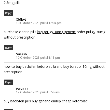
2.5mg pills
Reply
Xbfbvt
10 Oktober 2023 pukul 12:04 pm
purchase claritin pills
buy priligy 30mg generic
order priligy 30mg
without prescription
Reply
Susesb
10 Oktober 2023 pukul 1:13 pm
how to buy baclofen
ketorolac brand
buy toradol 10mg without
prescription
Reply
Pwvdee
12 Oktober 2023 pukul 5:58 am
buy baclofen pills
buy generic endep
cheap ketorolac