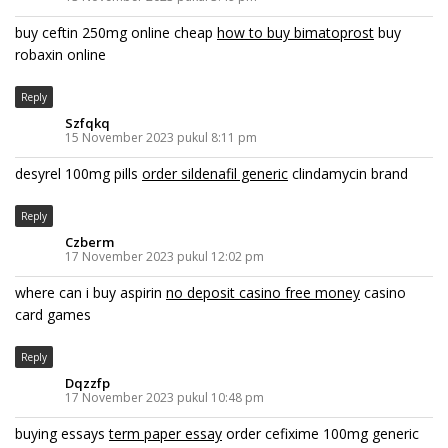
buy ceftin 250mg online cheap
how to buy bimatoprost
buy
robaxin online
Reply
Szfqkq
15 November 2023 pukul 8:11 pm
desyrel 100mg pills
order sildenafil generic
clindamycin brand
Reply
Czberm
17 November 2023 pukul 12:02 pm
where can i buy aspirin
no deposit casino free money
casino
card games
Reply
Dqzzfp
17 November 2023 pukul 10:48 pm
buying essays
term paper essay
order cefixime 100mg generic