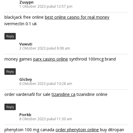
Zuuypn
1 Oktober 2023 pukul 12:57 pm
blackjack free online
best online casino for real money
ivermectin 0.1 uk
Reply
Vuwuti
3 Oktober 2023 pukul 6:08 am
money games
parx casino online
synthroid 100mcg brand
Reply
Glcbvy
6 Oktober 2023 pukul 10:28 am
order vardenafil for sale
tizanidine ca
tizanidine online
Reply
Pivrkb
8 Oktober 2023 pukul 11:30 am
phenytoin 100 mg canada
order phenytoin online
buy ditropan