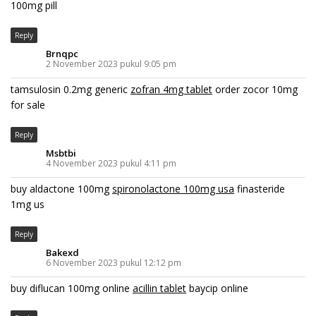
100mg pill
Reply
Brnqpc
2 November 2023 pukul 9:05 pm
tamsulosin 0.2mg generic
zofran 4mg tablet
order zocor 10mg
for sale
Reply
Msbtbi
4 November 2023 pukul 4:11 pm
buy aldactone 100mg
spironolactone 100mg usa
finasteride
1mg us
Reply
Bakexd
6 November 2023 pukul 12:12 pm
buy diflucan 100mg online
acillin tablet
baycip online