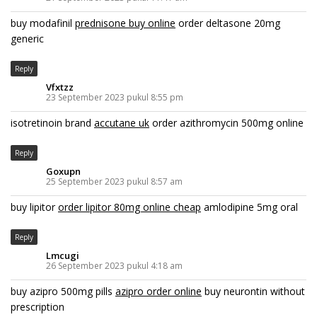
buy modafinil
prednisone buy online
order deltasone 20mg
generic
Reply
Vfxtzz
23 September 2023 pukul 8:55 pm
isotretinoin brand
accutane uk
order azithromycin 500mg online
Reply
Goxupn
25 September 2023 pukul 8:57 am
buy lipitor
order lipitor 80mg online cheap
amlodipine 5mg oral
Reply
Lmcugi
26 September 2023 pukul 4:18 am
buy azipro 500mg pills
azipro order online
buy neurontin without
prescription