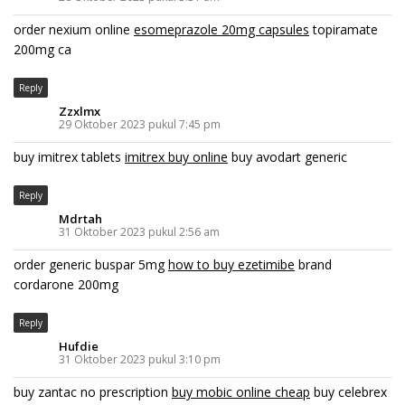
order nexium online
esomeprazole 20mg capsules
topiramate
200mg ca
Reply
Zzxlmx
29 Oktober 2023 pukul 7:45 pm
buy imitrex tablets
imitrex buy online
buy avodart generic
Reply
Mdrtah
31 Oktober 2023 pukul 2:56 am
order generic buspar 5mg
how to buy ezetimibe
brand
cordarone 200mg
Reply
Hufdie
31 Oktober 2023 pukul 3:10 pm
buy zantac no prescription
buy mobic online cheap
buy celebrex