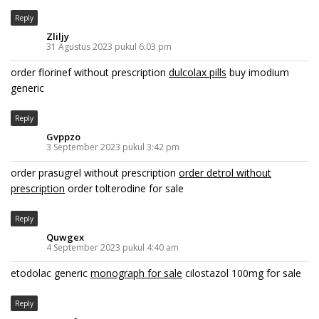
Reply
Zliljy
31 Agustus 2023 pukul 6:03 pm
order florinef without prescription
dulcolax pills
buy imodium
generic
Reply
Gvppzo
3 September 2023 pukul 3:42 pm
order prasugrel without prescription
order detrol without
prescription
order tolterodine for sale
Reply
Quwgex
4 September 2023 pukul 4:40 am
etodolac generic
monograph for sale
cilostazol 100mg for sale
Reply