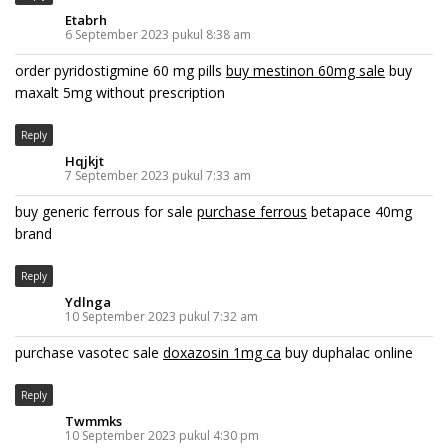
Etabrh
6 September 2023 pukul 8:38 am
order pyridostigmine 60 mg pills
buy mestinon 60mg sale
buy
maxalt 5mg without prescription
Reply
Hqjkjt
7 September 2023 pukul 7:33 am
buy generic ferrous for sale
purchase ferrous
betapace 40mg
brand
Reply
Ydlnga
10 September 2023 pukul 7:32 am
purchase vasotec sale
doxazosin 1mg ca
buy duphalac online
Reply
Twmmks
10 September 2023 pukul 4:30 pm