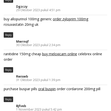
Dgzczy
29 Oktober 2023 pukul 4:51 pm
buy allopurinol 100mg generic
order zyloprim 100mg
rosuvastatin 20mg uk
Reply
Mwrnqf
30 Oktober 2023 pukul 2:34 pm
ranitidine 150mg cheap
buy meloxicam online
celebrex online
order
Reply
Rwiswb
31 Oktober 2023 pukul 1:39 pm
purchase buspar pills
oral buspin
order cordarone 200mg pill
Reply
Bjfveb
1 November 2023 pukul 5:42 pm