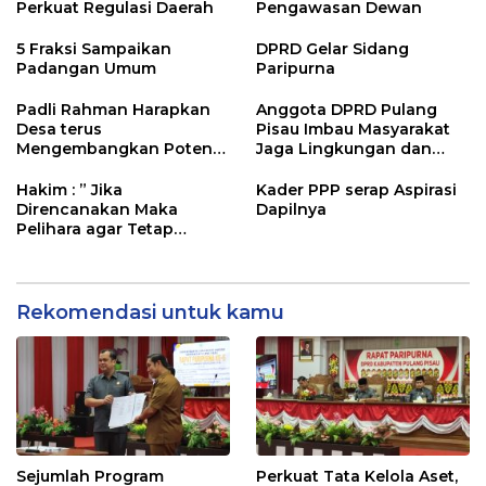
Perkuat Regulasi Daerah
Pengawasan Dewan
5 Fraksi Sampaikan
DPRD Gelar Sidang
Padangan Umum
Paripurna
Padli Rahman Harapkan
Anggota DPRD Pulang
Desa terus
Pisau Imbau Masyarakat
Mengembangkan Potensi
Jaga Lingkungan dan
Desa
Lahan Hadapi El Nino
Gozila
Hakim : ” Jika
Kader PPP serap Aspirasi
Direncanakan Maka
Dapilnya
Pelihara agar Tetap
Bermanfaat”
Rekomendasi untuk kamu
Sejumlah Program
Perkuat Tata Kelola Aset,