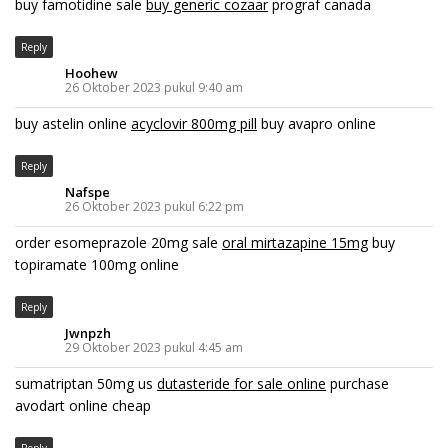
buy famotidine sale
buy generic cozaar
prograf canada
Reply
Hoohew
26 Oktober 2023 pukul 9:40 am
buy astelin online
acyclovir 800mg pill
buy avapro online
Reply
Nafspe
26 Oktober 2023 pukul 6:22 pm
order esomeprazole 20mg sale
oral mirtazapine 15mg
buy
topiramate 100mg online
Reply
Jwnpzh
29 Oktober 2023 pukul 4:45 am
sumatriptan 50mg us
dutasteride for sale online
purchase
avodart online cheap
Reply