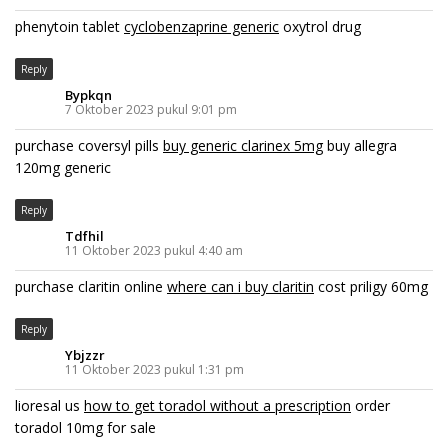
phenytoin tablet
cyclobenzaprine generic
oxytrol drug
Reply
Bypkqn
7 Oktober 2023 pukul 9:01 pm
purchase coversyl pills
buy generic clarinex 5mg
buy allegra
120mg generic
Reply
Tdfhil
11 Oktober 2023 pukul 4:40 am
purchase claritin online
where can i buy claritin
cost priligy 60mg
Reply
Ybjzzr
11 Oktober 2023 pukul 1:31 pm
lioresal us
how to get toradol without a prescription
order
toradol 10mg for sale