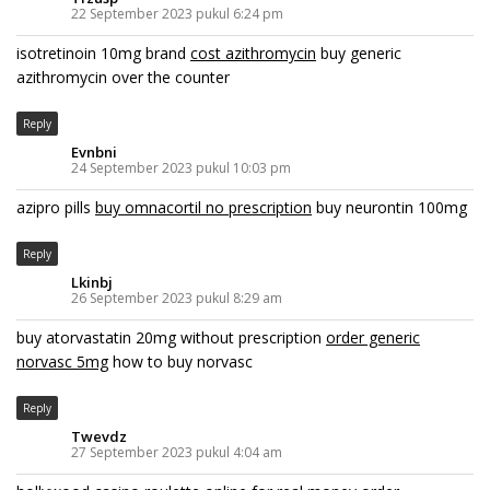
22 September 2023 pukul 6:24 pm
isotretinoin 10mg brand
cost azithromycin
buy generic
azithromycin over the counter
Reply
Evnbni
24 September 2023 pukul 10:03 pm
azipro pills
buy omnacortil no prescription
buy neurontin 100mg
Reply
Lkinbj
26 September 2023 pukul 8:29 am
buy atorvastatin 20mg without prescription
order generic
norvasc 5mg
how to buy norvasc
Reply
Twevdz
27 September 2023 pukul 4:04 am