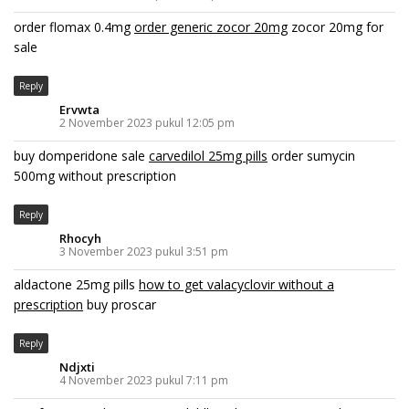
order flomax 0.4mg
order generic zocor 20mg
zocor 20mg for
sale
Reply
Ervwta
2 November 2023 pukul 12:05 pm
buy domperidone sale
carvedilol 25mg pills
order sumycin
500mg without prescription
Reply
Rhocyh
3 November 2023 pukul 3:51 pm
aldactone 25mg pills
how to get valacyclovir without a
prescription
buy proscar
Reply
Ndjxti
4 November 2023 pukul 7:11 pm