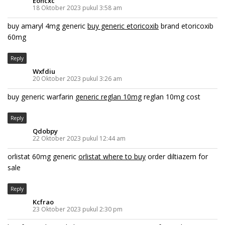
Eohcxc
18 Oktober 2023 pukul 3:58 am
buy amaryl 4mg generic
buy generic etoricoxib
brand etoricoxib
60mg
Reply
Wxfdiu
20 Oktober 2023 pukul 3:26 am
buy generic warfarin
generic reglan 10mg
reglan 10mg cost
Reply
Qdobpy
22 Oktober 2023 pukul 12:44 am
orlistat 60mg generic
orlistat where to buy
order diltiazem for
sale
Reply
Kcfrao
23 Oktober 2023 pukul 2:30 pm