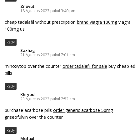
Znovut
18 Agustus 2023 pukul 3:40 pm
cheap tadalafil without prescription
brand viagra 100mg
viagra
100mg us
Reply
Saxhzg
21 Agustus 2023 pukul 7:01 am
minoxytop over the counter
order tadalafil for sale
buy cheap ed
pills
Reply
Khrypd
23 Agustus 2023 pukul 7:52 am
purchase acarbose pills
order generic acarbose 50mg
griseofulvin over the counter
Reply
Mqfaxl