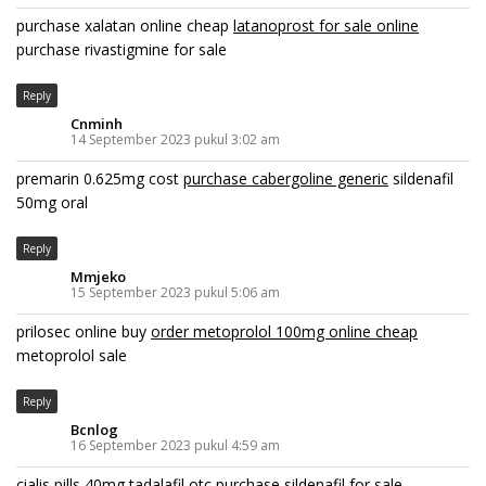
purchase xalatan online cheap
latanoprost for sale online
purchase rivastigmine for sale
Reply
Cnminh
14 September 2023 pukul 3:02 am
premarin 0.625mg cost
purchase cabergoline generic
sildenafil
50mg oral
Reply
Mmjeko
15 September 2023 pukul 5:06 am
prilosec online buy
order metoprolol 100mg online cheap
metoprolol sale
Reply
Bcnlog
16 September 2023 pukul 4:59 am
cialis pills 40mg
tadalafil otc
purchase sildenafil for sale