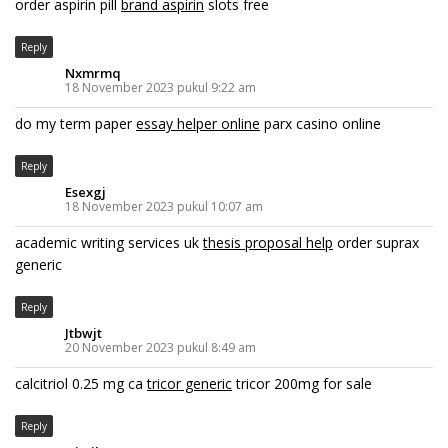
order aspirin pill
brand aspirin
slots free
Reply
Nxmrmq
18 November 2023 pukul 9:22 am
do my term paper
essay helper online
parx casino online
Reply
Esexgj
18 November 2023 pukul 10:07 am
academic writing services uk
thesis proposal help
order suprax
generic
Reply
Jtbwjt
20 November 2023 pukul 8:49 am
calcitriol 0.25 mg ca
tricor generic
tricor 200mg for sale
Reply