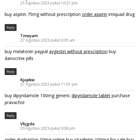
23 Agustus 2023 pukul 10:27 pm
buy aspirin 75mg without prescription
order aspirin
imiquad drug
Reply
Tmeyam
27 Agustus 2023 pukul 6:05 am
buy melatonin paypal
aygestin without prescription
buy
danocrine pills
Reply
Kjupkw
27 Agustus 2023 pukul 11:01 pm
buy dipyridamole 100mg generic
dipyridamole tablet
purchase
pravachol
Reply
Vhjgde
29 Agustus 2023 pukul 9:06 pm
order duphaston 10mg online
buy sitagliptin 100mg for sale
buy