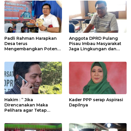
Padli Rahman Harapkan
Anggota DPRD Pulang
Desa terus
Pisau Imbau Masyarakat
Mengembangkan Potensi
Jaga Lingkungan dan
Desa
Lahan Hadapi El Nino
Gozila
Hakim : ” Jika
Kader PPP serap Aspirasi
Direncanakan Maka
Dapilnya
Pelihara agar Tetap
Bermanfaat”