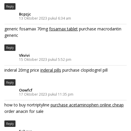
Reply
Bcpzjc
13 Oktober 2023 pukul 6:34 am
generic fosamax 70mg
fosamax tablet
purchase macrodantin
generic
Reply
Vkvivi
15 Oktober 2023 pukul 5:52 pm
inderal 20mg price
inderal pills
purchase clopidogrel pill
Reply
Oowfcf
17 Oktober 2023 pukul 11:35 pm
how to buy nortriptyline
purchase acetaminophen online cheap
order anacin for sale
Reply