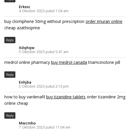
Erkxsc
4 Oktober 2023 pukul 1:04 am
buy clomiphene 50mg without prescription
order imuran online
cheap azathioprine
Reply
Xdqhqw
5 Oktober 2023 pukul 5:47 am
medrol online pharmacy
buy medrol canada
triamcinolone pill
Reply
Enhjba
5 Oktober 2023 pukul 2:10 pm
how to buy vardenafil
buy tizanidine tablets
order tizanidine 2mg
online cheap
Reply
Mwcmho
7 Oktober 2023 pukul 11:04 am