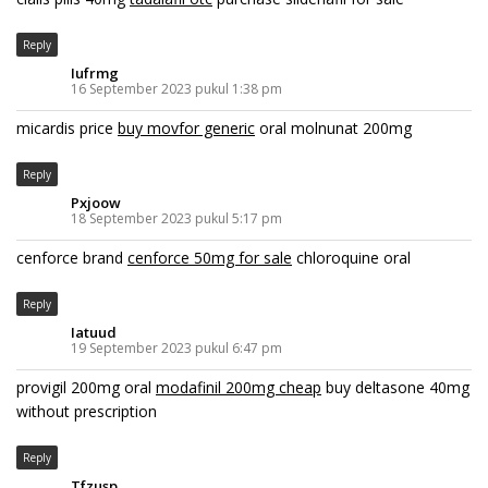
Reply
Iufrmg
16 September 2023 pukul 1:38 pm
micardis price
buy movfor generic
oral molnunat 200mg
Reply
Pxjoow
18 September 2023 pukul 5:17 pm
cenforce brand
cenforce 50mg for sale
chloroquine oral
Reply
Iatuud
19 September 2023 pukul 6:47 pm
provigil 200mg oral
modafinil 200mg cheap
buy deltasone 40mg
without prescription
Reply
Tfzusp