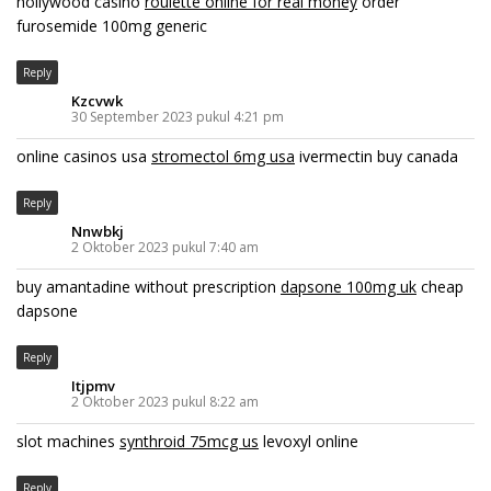
hollywood casino
roulette online for real money
order
furosemide 100mg generic
Reply
Kzcvwk
30 September 2023 pukul 4:21 pm
online casinos usa
stromectol 6mg usa
ivermectin buy canada
Reply
Nnwbkj
2 Oktober 2023 pukul 7:40 am
buy amantadine without prescription
dapsone 100mg uk
cheap
dapsone
Reply
Itjpmv
2 Oktober 2023 pukul 8:22 am
slot machines
synthroid 75mcg us
levoxyl online
Reply