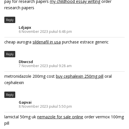
pay for research papers
my childhood essay writing
order
research papers
Reply
Ldjapx
6 November 2023 pukul 6:48 pm
cheap aurogra
sildenafil in usa
purchase estrace generic
Reply
Dbwcsd
7 November 2023 pukul 9:28 am
metronidazole 200mg cost
buy cephalexin 250mg pill
oral
cephalexin
Reply
Gapvai
8 November 2023 pukul 5:50 pm
lamictal 50mg uk
nemazole for sale online
order vermox 100mg
pill