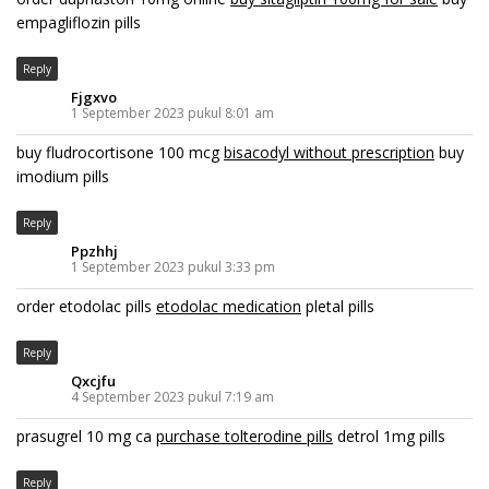
empagliflozin pills
Reply
Fjgxvo
1 September 2023 pukul 8:01 am
buy fludrocortisone 100 mcg
bisacodyl without prescription
buy
imodium pills
Reply
Ppzhhj
1 September 2023 pukul 3:33 pm
order etodolac pills
etodolac medication
pletal pills
Reply
Qxcjfu
4 September 2023 pukul 7:19 am
prasugrel 10 mg ca
purchase tolterodine pills
detrol 1mg pills
Reply