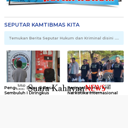
SEPUTAR KAMTIBMAS KITA
Temukan Berita Seputar Hukum dan Kriminal disini .....
tutup
Pengedar Sabu di Desa
Peringatan Hari Anti
..........
Sembuluh I Diringkus
Narkotika Internasional
2026