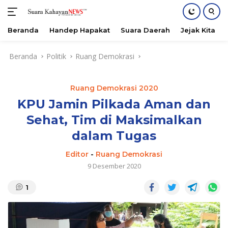
Beranda
Handep Hapakat
Suara Daerah
Jejak Kita
Langsung
Beranda
Politik
Ruang Demokrasi
ke
konten
Ruang Demokrasi 2020
KPU Jamin Pilkada Aman dan
Sehat, Tim di Maksimalkan
dalam Tugas
Editor
-
Ruang Demokrasi
9 Desember 2020
1