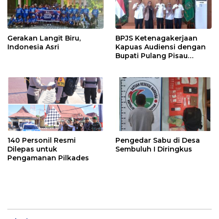
Gerakan Langit Biru,
BPJS Ketenagakerjaan
Indonesia Asri
Kapuas Audiensi dengan
Bupati Pulang Pisau
Bahas Kepesertaan PKBU,
Ekosistem Desa, dan
Pekerja Rentan
140 Personil Resmi
Pengedar Sabu di Desa
Dilepas untuk
Sembuluh I Diringkus
Pengamanan Pilkades