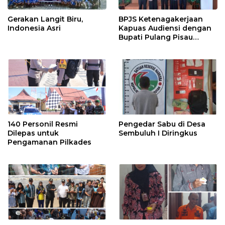
Gerakan Langit Biru,
BPJS Ketenagakerjaan
Indonesia Asri
Kapuas Audiensi dengan
Bupati Pulang Pisau
Bahas Kepesertaan PKBU,
Ekosistem Desa, dan
Pekerja Rentan
140 Personil Resmi
Pengedar Sabu di Desa
Dilepas untuk
Sembuluh I Diringkus
Pengamanan Pilkades