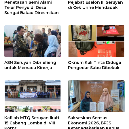
Penetasan Semi Alami
Pejabat Eselon III Seruyan
Telur Penyu di Desa
di Cek Urine Mendadak
Sungai Bakau Diresmikan
ASN Seruyan Dibriefieng
Oknum Kuli Tinta Diduga
untuk Memacu Kinerja
Pengedar Sabu Dibekuk
Kafilah MTQ Seruyan Ikuti
Sukseskan Sensus
15 Cabang Lomba di VIII
Ekonomi 2026, BPJS
Korpri
Ketenagakerjaan Kapuas