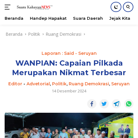
Beranda
Handep Hapakat
Suara Daerah
Jejak Kita
Langsung
Beranda
Politik
Ruang Demokrasi
ke
konten
Laporan : Said - Seruyan
WANPIAN: Capaian Pilkada
Merupakan Nikmat Terbesar
Editor
-
Advetorial
,
Politik
,
Ruang Demokrasi
,
Seruyan
14 Desember 2024