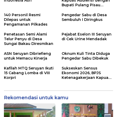
Indonesia Asri
Kapuas Audiensi dengan
Bupati Pulang Pisau
Bahas Kepesertaan PKBU,
Ekosistem Desa, dan
140 Personil Resmi
Pengedar Sabu di Desa
Pekerja Rentan
Dilepas untuk
Sembuluh I Diringkus
Pengamanan Pilkades
Penetasan Semi Alami
Pejabat Eselon III Seruyan
Telur Penyu di Desa
di Cek Urine Mendadak
Sungai Bakau Diresmikan
ASN Seruyan Dibriefieng
Oknum Kuli Tinta Diduga
untuk Memacu Kinerja
Pengedar Sabu Dibekuk
Kafilah MTQ Seruyan Ikuti
Sukseskan Sensus
15 Cabang Lomba di VIII
Ekonomi 2026, BPJS
Korpri
Ketenagakerjaan Kapuas
dan BPS Lindungi Ribuan
Petugas Lapangan
Rekomendasi untuk kamu