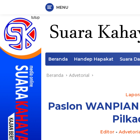
MENU
Langsung
tutup
ke
konten
Beranda
Handep Hapakat
Suara D
Beranda
Advetorial
Lapora
Paslon WANPIAN
Pilka
Editor
-
Advetori