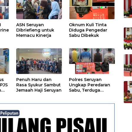
 dan
I
ASN Seruyan
Oknum Kuli Tinta
rine
Dibriefieng untuk
Diduga Pengedar
Memacu Kinerja
Sabu Dibekuk
us
Penuh Haru dan
Polres Seruyan
BPJS
Rasa Syukur Sambut
Ungkap Peredaran
n
Jemaah Haji Seruyan
Sabu, Terduga
Berprofesi Sebagai
Nakes
an