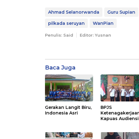
Ahmad Selanorwanda
Guru Supian
pilkada seruyan
WanPian
Penulis: Said
Editor: Yusnan
Baca Juga
Gerakan Langit Biru,
BPJS
Indonesia Asri
Ketenagakerjaa
Kapuas Audiensi
dengan Bupati
Pulang Pisau Ba
Kepesertaan PK