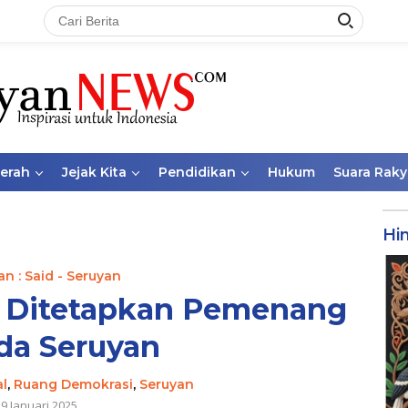
aerah
Jejak Kita
Pendidikan
Hukum
Suara Raky
Hi
n : Said - Seruyan
 Ditetapkan Pemenang
da Seruyan
al
,
Ruang Demokrasi
,
Seruyan
9 Januari 2025