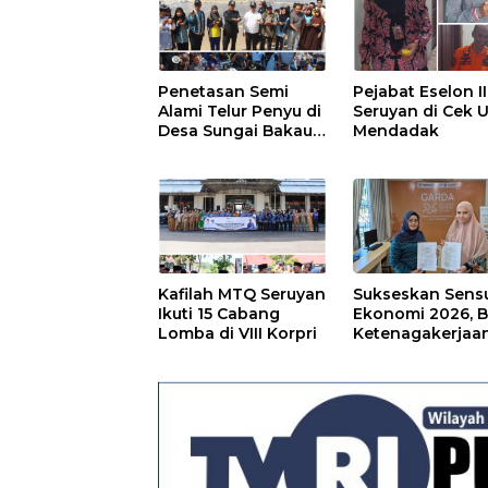
Ekosistem Desa,
Pekerja Rentan
Penetasan Semi
Pejabat Eselon II
Alami Telur Penyu di
Seruyan di Cek U
Desa Sungai Bakau
Mendadak
Diresmikan
Kafilah MTQ Seruyan
Sukseskan Sens
Ikuti 15 Cabang
Ekonomi 2026, 
Lomba di VIII Korpri
Ketenagakerjaa
Kapuas dan BPS
Lindungi Ribuan
Petugas Lapang