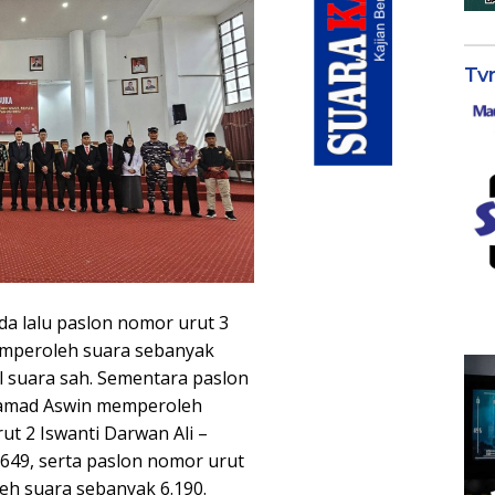
Tv
ada lalu paslon nomor urut 3
mperoleh suara sebanyak
al suara sah. Sementara paslon
amad Aswin memperoleh
ut 2 Iswanti Darwan Ali –
649, serta paslon nomor urut
h suara sebanyak 6.190.