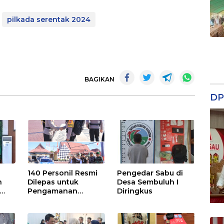
pilkada serentak 2024
BAGIKAN
DP
140 Personil Resmi
Pengedar Sabu di
n
Dilepas untuk
Desa Sembuluh I
Pengamanan
Diringkus
Pilkades
has
BU,