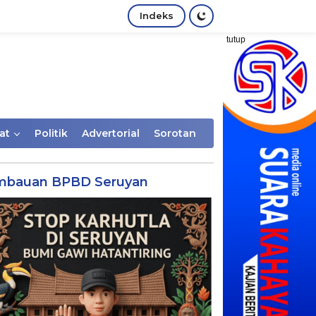
Indeks
tutup
at
Politik
Advertorial
Sorotan
mbauan BPBD Seruyan