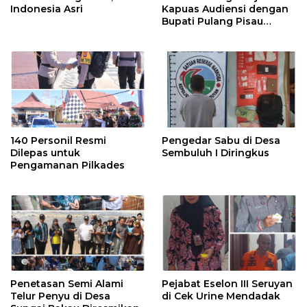
Indonesia Asri
Kapuas Audiensi dengan
Bupati Pulang Pisau
Bahas Kepesertaan PKBU,
Ekosistem Desa, dan
Pekerja Rentan
140 Personil Resmi
Pengedar Sabu di Desa
Dilepas untuk
Sembuluh I Diringkus
Pengamanan Pilkades
Penetasan Semi Alami
Pejabat Eselon III Seruyan
Telur Penyu di Desa
di Cek Urine Mendadak