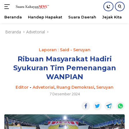
Beranda
Handep Hapakat
Suara Daerah
Jejak Kita
Langsung
Beranda
Advetorial
ke
konten
Laporan : Said - Seruyan
Ribuan Masyarakat Hadiri
Syukuran Tim Pemenangan
WANPIAN
Editor
-
Advetorial
,
Ruang Demokrasi
,
Seruyan
7 Desember 2024