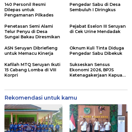
Ekosistem Desa, dan
140 Personil Resmi
Pengedar Sabu di Desa
Pekerja Rentan
Dilepas untuk
Sembuluh I Diringkus
Pengamanan Pilkades
Penetasan Semi Alami
Pejabat Eselon III Seruyan
Telur Penyu di Desa
di Cek Urine Mendadak
Sungai Bakau Diresmikan
ASN Seruyan Dibriefieng
Oknum Kuli Tinta Diduga
untuk Memacu Kinerja
Pengedar Sabu Dibekuk
Kafilah MTQ Seruyan Ikuti
Sukseskan Sensus
15 Cabang Lomba di VIII
Ekonomi 2026, BPJS
Korpri
Ketenagakerjaan Kapuas
dan BPS Lindungi Ribuan
Petugas Lapangan
Rekomendasi untuk kamu