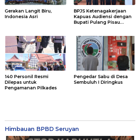
Gerakan Langit Biru,
BPJS Ketenagakerjaan
Indonesia Asri
Kapuas Audiensi dengan
Bupati Pulang Pisau
Bahas Kepesertaan PKBU,
Ekosistem Desa, dan
Pekerja Rentan
140 Personil Resmi
Pengedar Sabu di Desa
Dilepas untuk
Sembuluh I Diringkus
Pengamanan Pilkades
Himbauan BPBD Seruyan