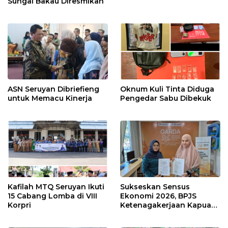
Sungai Bakau Diresmikan
ASN Seruyan Dibriefieng
Oknum Kuli Tinta Diduga
untuk Memacu Kinerja
Pengedar Sabu Dibekuk
Kafilah MTQ Seruyan Ikuti
Sukseskan Sensus
15 Cabang Lomba di VIII
Ekonomi 2026, BPJS
Korpri
Ketenagakerjaan Kapuas
dan BPS Lindungi Ribuan
Petugas Lapangan