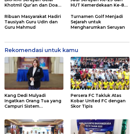
Khotmil Qur’an dan Doa
HUT Kemerdekaan Ke-80
Bersama untuk Bangsa
RI Resmi Ditutup
Ribuan Masyarakat Hadiri
Turnamen Golf Menjadi
Tausiyah Guru Udin dan
Sejarah untuk
Guru Mahmud
Mengharumkan Seruyan
Rekomendasi untuk kamu
Kang Dedi Mulyadi
Persera FC Takluk Atas
Ingatkan Orang Tua yang
Kobar United FC dengan
Campuri Sistem
Skor Tipis
Pendidikan Sekolah:
Antara Hak, Batas, dan
Etika Hukum Pendidikan