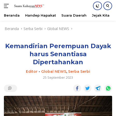
Beranda
Handep Hapakat
Suara Daerah
Jejak Kita
Langsung
Beranda
Serba Serbi
Global NEWS
ke
konten
Kemandirian Perempuan Dayak
harus Senantiasa
Dipertahankan
Editor
-
Global NEWS
,
Serba Serbi
25 September 2023