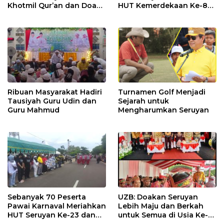
Khotmil Qur’an dan Doa
HUT Kemerdekaan Ke-80
Bersama untuk Bangsa
RI Resmi Ditutup
Ribuan Masyarakat Hadiri
Turnamen Golf Menjadi
Tausiyah Guru Udin dan
Sejarah untuk
Guru Mahmud
Mengharumkan Seruyan
Sebanyak 70 Peserta
UZB: Doakan Seruyan
Pawai Karnaval Meriahkan
Lebih Maju dan Berkah
HUT Seruyan Ke-23 dan
untuk Semua di Usia Ke-
HUT RI ke-80
23 Tahun