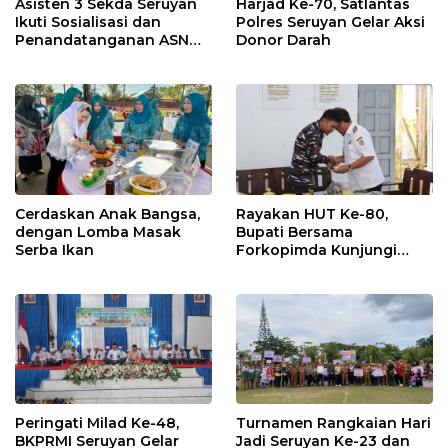
Asisten 3 Sekda Seruyan
Harjad Ke-70, Satlantas
Ikuti Sosialisasi dan
Polres Seruyan Gelar Aksi
Penandatanganan ASN
Donor Darah
Corporate University
Cerdaskan Anak Bangsa,
Rayakan HUT Ke-80,
dengan Lomba Masak
Bupati Bersama
Serba Ikan
Forkopimda Kunjungi
Markas POS TNI AL
Peringati Milad Ke-48,
Turnamen Rangkaian Hari
BKPRMI Seruyan Gelar
Jadi Seruyan Ke-23 dan