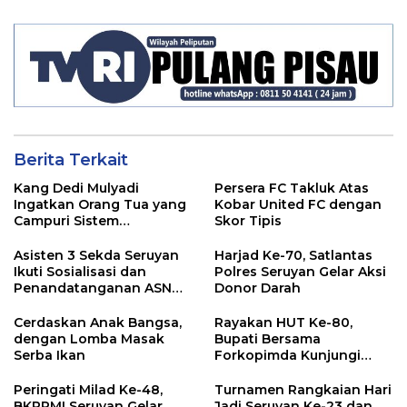
Berita Terkait
Kang Dedi Mulyadi
Persera FC Takluk Atas
Ingatkan Orang Tua yang
Kobar United FC dengan
Campuri Sistem
Skor Tipis
Pendidikan Sekolah:
Antara Hak, Batas, dan
Asisten 3 Sekda Seruyan
Harjad Ke-70, Satlantas
Etika Hukum Pendidikan
Ikuti Sosialisasi dan
Polres Seruyan Gelar Aksi
Penandatanganan ASN
Donor Darah
Corporate University
Cerdaskan Anak Bangsa,
Rayakan HUT Ke-80,
dengan Lomba Masak
Bupati Bersama
Serba Ikan
Forkopimda Kunjungi
Markas POS TNI AL
Peringati Milad Ke-48,
Turnamen Rangkaian Hari
BKPRMI Seruyan Gelar
Jadi Seruyan Ke-23 dan