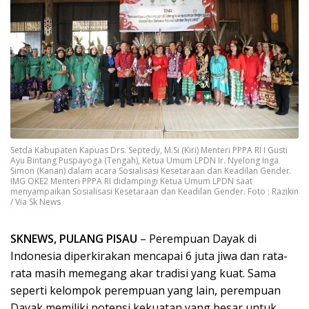
Setda Kabupaten Kapuas Drs. Septedy, M.Si (Kiri) Menteri PPPA RI I Gusti
Ayu Bintang Puspayoga (Tengah), Ketua Umum LPDN Ir. Nyelong Inga
Simon (Kanan) dalam acara Sosialisasi Kesetaraan dan Keadilan Gender.
IMG OKE2 Menteri PPPA RI didampingi Ketua Umum LPDN saat
menyampaikan Sosialisasi Kesetaraan dan Keadilan Gender. Foto : Razikin
/ Via Sk News
SKNEWS, PULANG PISAU
– Perempuan Dayak di
Indonesia diperkirakan mencapai 6 juta jiwa dan rata-
rata masih memegang akar tradisi yang kuat. Sama
seperti kelompok perempuan yang lain, perempuan
Dayak memiliki potensi kekuatan yang besar untuk