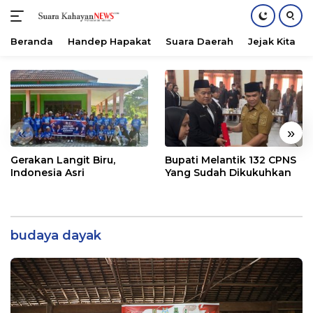
Beranda
Handep Hapakat
Suara Daerah
Jejak Kita
Langsung
ke
konten
«
»
Gerakan Langit Biru,
Bupati Melantik 132 CPNS
Indonesia Asri
Yang Sudah Dikukuhkan
budaya dayak