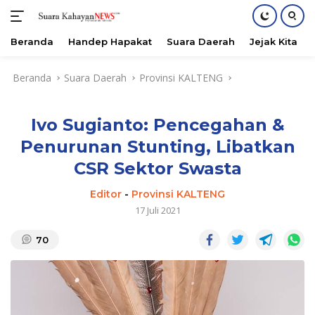
Beranda
Handep Hapakat
Suara Daerah
Jejak Kita
Langsung
Beranda
Suara Daerah
Provinsi KALTENG
ke
konten
Ivo Sugianto: Pencegahan &
Penurunan Stunting, Libatkan
CSR Sektor Swasta
Editor
-
Provinsi KALTENG
17 Juli 2021
70