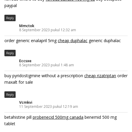
paypal
Reply
Mmctok
8 September 2023 pukul 12:32 am
order generic enalapril 5mg
cheap duphalac
generic duphalac
Reply
Eccsxe
8 September 2023 pukul 1:48 am
buy pyridostigmine without a prescription
cheap rizatriptan
order
maxalt for sale
Reply
Vcmkvi
11 September 2023 pukul 12:19 am
betahistine pill
probenecid 500mg canada
benemid 500 mg
tablet