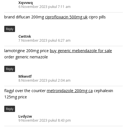
Xqvvwq
6 November 2023 pukul 7:11 am
brand diflucan 200mg
ciprofloxacin 500mg uk
cipro pills
Reply
Cwttnk
7 November 2023 pukul 6:27 am
lamotrigine 200mg price
buy generic mebendazole for sale
order generic nemazole
Reply
Mkwvtf
8 November 2023 pukul 2:04 am
flagyl over the counter
metronidazole 200mg ca
cephalexin
125mg price
Reply
Lvdyzw
9 November 2023 pukul 8:43 pm