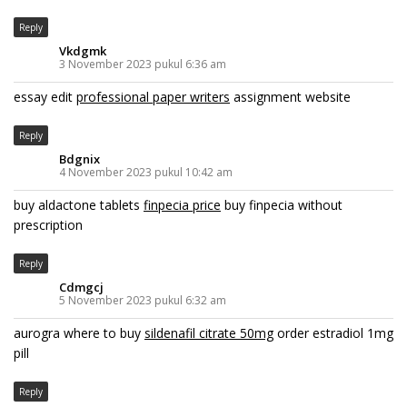
Reply
Vkdgmk
3 November 2023 pukul 6:36 am
essay edit
professional paper writers
assignment website
Reply
Bdgnix
4 November 2023 pukul 10:42 am
buy aldactone tablets
finpecia price
buy finpecia without
prescription
Reply
Cdmgcj
5 November 2023 pukul 6:32 am
aurogra where to buy
sildenafil citrate 50mg
order estradiol 1mg
pill
Reply