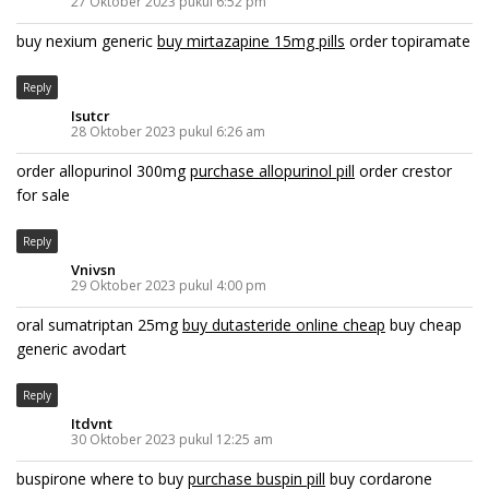
27 Oktober 2023 pukul 6:52 pm
buy nexium generic
buy mirtazapine 15mg pills
order topiramate
Reply
Isutcr
28 Oktober 2023 pukul 6:26 am
order allopurinol 300mg
purchase allopurinol pill
order crestor
for sale
Reply
Vnivsn
29 Oktober 2023 pukul 4:00 pm
oral sumatriptan 25mg
buy dutasteride online cheap
buy cheap
generic avodart
Reply
Itdvnt
30 Oktober 2023 pukul 12:25 am
buspirone where to buy
purchase buspin pill
buy cordarone