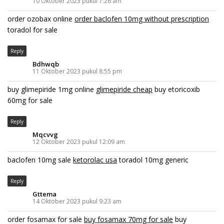
10 Oktober 2023 pukul 7:26 am
order ozobax online
order baclofen 10mg without prescription
toradol for sale
Reply
Bdhwqb
11 Oktober 2023 pukul 8:55 pm
buy glimepiride 1mg online
glimepiride cheap
buy etoricoxib
60mg for sale
Reply
Mqcvvg
12 Oktober 2023 pukul 12:09 am
baclofen 10mg sale
ketorolac usa
toradol 10mg generic
Reply
Gttema
14 Oktober 2023 pukul 9:23 am
order fosamax for sale
buy fosamax 70mg for sale
buy