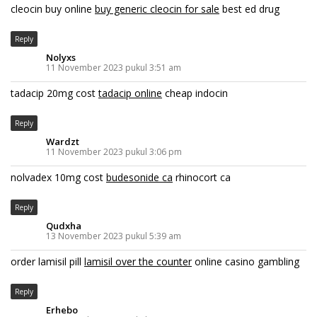
cleocin buy online
buy generic cleocin for sale
best ed drug
Reply
Nolyxs
11 November 2023 pukul 3:51 am
tadacip 20mg cost
tadacip online
cheap indocin
Reply
Wardzt
11 November 2023 pukul 3:06 pm
nolvadex 10mg cost
budesonide ca
rhinocort ca
Reply
Qudxha
13 November 2023 pukul 5:39 am
order lamisil pill
lamisil over the counter
online casino gambling
Reply
Erhebo