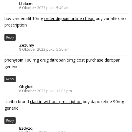
Llekcm
6 Oktober 2023 pukul 5:49 am
buy vardenafil 10mg
order digoxin online cheap
buy zanaflex no
prescription
Reply
Zezumy
8 Oktober 2023 pukul 5:50 am
phenytoin 100 mg drug
ditropan 5mg cost
purchase ditropan
generic
Reply
Ohgkct
8 Oktober 2023 pukul 12:03 pm
claritin brand
claritin without prescription
buy dapoxetine 90mg
generic
Reply
Ezdvzq