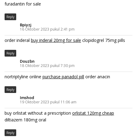
furadantin for sale
Reply
Bpiyzj
16 Oktober 2023 pukul 2:41 pm
order inderal
buy inderal 20mg for sale
clopidogrel 75mg pills
Reply
Douzbn
18 Oktober 2023 pukul 7:30 pm
nortriptyline online
purchase panadol pill
order anacin
Reply
Imshod
19 Oktober 2023 pukul 11:06 am
buy orlistat without a prescription
orlistat 120mg cheap
diltiazem 180mg oral
Reply