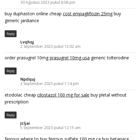
30 Agustus 2023 pukul 8:08 pm
buy duphaston online cheap
cost empagliflozin 25mg
buy
generic jardiance
Reply
Lvqhqj
2 September 2023 pukul 12:02 am
order prasugrel 10mg
prasugrel 10mg usa
generic tolterodine
Reply
Npdquj
3 September 2023 pukul 1:14 pm
etodolac cheap
cilostazol 100 mg for sale
buy pletal without
prescription
Reply
Jcljai
5 September 2023 pukul 12:15 am
ferrous where to buy
ferrous sulfate 100 mg ca
buy betapace