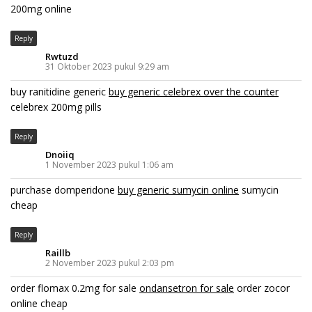
200mg online
Reply
Rwtuzd
31 Oktober 2023 pukul 9:29 am
buy ranitidine generic
buy generic celebrex over the counter
celebrex 200mg pills
Reply
Dnoiiq
1 November 2023 pukul 1:06 am
purchase domperidone
buy generic sumycin online
sumycin
cheap
Reply
Raillb
2 November 2023 pukul 2:03 pm
order flomax 0.2mg for sale
ondansetron for sale
order zocor
online cheap