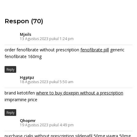
Respon (70)
Mjxils
13 Agustus 2023 pukul 1:24 pm
order fenofibrate without prescription
fenofibrate pill
generic
fenofibrate 160mg
Reply
Hgptpz
18 Agustus 2023 pukul 5:50 am
brand ketotifen
where to buy doxepin without a prescription
imipramine price
Reply
Qhopmr
19 Agustus 2023 pukul 4:49 pm
purchase cialis without prescription
sildenafil 50mg
viagra 50mg