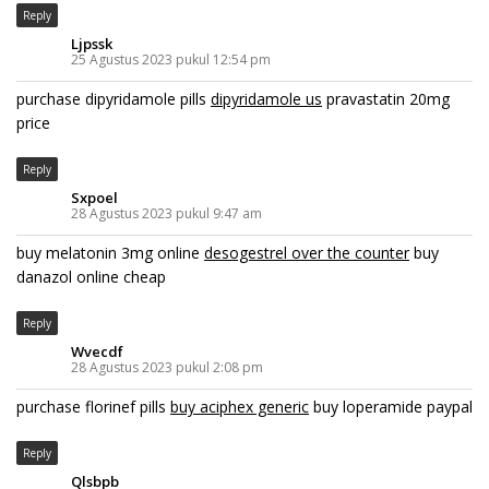
Reply
Ljpssk
25 Agustus 2023 pukul 12:54 pm
purchase dipyridamole pills
dipyridamole us
pravastatin 20mg
price
Reply
Sxpoel
28 Agustus 2023 pukul 9:47 am
buy melatonin 3mg online
desogestrel over the counter
buy
danazol online cheap
Reply
Wvecdf
28 Agustus 2023 pukul 2:08 pm
purchase florinef pills
buy aciphex generic
buy loperamide paypal
Reply
Qlsbpb