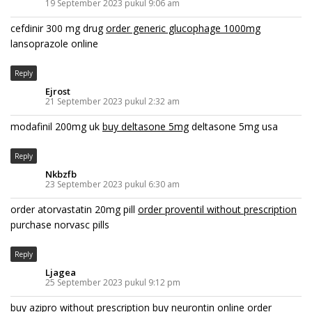
19 September 2023 pukul 9:06 am
cefdinir 300 mg drug
order generic glucophage 1000mg
lansoprazole online
Reply
Ejrost
21 September 2023 pukul 2:32 am
modafinil 200mg uk
buy deltasone 5mg
deltasone 5mg usa
Reply
Nkbzfb
23 September 2023 pukul 6:30 am
order atorvastatin 20mg pill
order proventil without prescription
purchase norvasc pills
Reply
Ljagea
25 September 2023 pukul 9:12 pm
buy azipro without prescription
buy neurontin online
order