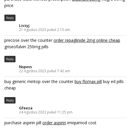
price
Reply
Livzyj
21 Agustus 2023 pukul 2:10 am
precose over the counter
order repaglinide 2mg online cheap
griseofulvin 250mg pills
Reply
Nspxvs
22 Agustus 2023 pukul 7:42 am
buy generic mintop over the counter
buy flomax pill
buy ed pills
cheap
Reply
Gfeeza
24 Agustus 2023 pukul 11:25 pm
purchase aspirin pill
order aspirin
imiquimod cost