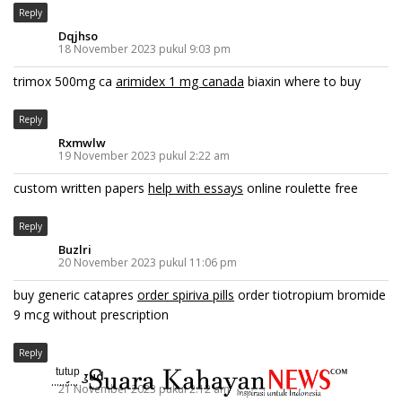
Reply
Dqjhso
18 November 2023 pukul 9:03 pm
trimox 500mg ca
arimidex 1 mg canada
biaxin where to buy
Reply
Rxmwlw
19 November 2023 pukul 2:22 am
custom written papers
help with essays
online roulette free
Reply
Buzlri
20 November 2023 pukul 11:06 pm
buy generic catapres
order spiriva pills
order tiotropium bromide
9 mcg without prescription
Reply
tutup
Dydgud
..........
21 November 2023 pukul 2:12 am