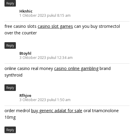
Reply
Hknhic
1 Oktober 2023 pukul 8:15 am
free casino slots
casino slot games
can you buy stromectol
over the counter
Reply
Btoyhl
3 Oktober 2023 pukul 12:34 am
online casino real money
casino online gambling
brand
synthroid
Reply
Rfhjve
3 Oktober 2023 pukul 1:50 am
order medrol
buy generic adalat for sale
oral triamcinolone
10mg
Reply