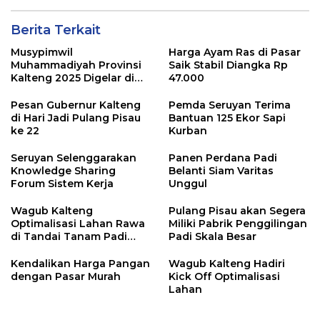
Berita Terkait
Musypimwil
Harga Ayam Ras di Pasar
Muhammadiyah Provinsi
Saik Stabil Diangka Rp
Kalteng 2025 Digelar di
47.000
Seruyan
Pesan Gubernur Kalteng
Pemda Seruyan Terima
di Hari Jadi Pulang Pisau
Bantuan 125 Ekor Sapi
ke 22
Kurban
Seruyan Selenggarakan
Panen Perdana Padi
Knowledge Sharing
Belanti Siam Varitas
Forum Sistem Kerja
Unggul
Wagub Kalteng
Pulang Pisau akan Segera
Optimalisasi Lahan Rawa
Miliki Pabrik Penggilingan
di Tandai Tanam Padi
Padi Skala Besar
Unggul
Kendalikan Harga Pangan
Wagub Kalteng Hadiri
dengan Pasar Murah
Kick Off Optimalisasi
Lahan