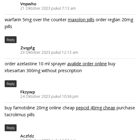
Vnpwho
21 Oktober 2023 pukul 7:13 am
warfarin 5mg over the counter
maxolon pills
order reglan 20mg
pills
Reply
Zvqpfg
23 Oktober 2023 pukul 12:13 am
order azelastine 10 ml sprayer
avalide order online
buy
irbesartan 300mg without prescription
Reply
Fkzywp
24 Oktober 2023 pukul 10:36 pm
buy famotidine 20mg online cheap
pepcid 40mg cheap
purchase
tacrolimus pills
Reply
Aczfdz