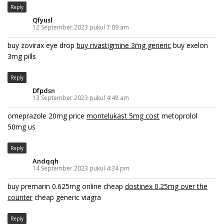
Reply
Qfyusl
12 September 2023 pukul 7:09 am
buy zovirax eye drop
buy rivastigmine 3mg generic
buy exelon
3mg pills
Reply
Dfpdsn
13 September 2023 pukul 4:48 am
omeprazole 20mg price
montelukast 5mg cost
metoprolol
50mg us
Reply
Andqqh
14 September 2023 pukul 4:34 pm
buy premarin 0.625mg online cheap
dostinex 0.25mg over the
counter
cheap generic viagra
Reply