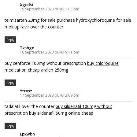
Xgcdst
15 September 2023 pukul 1:03 pm
telmisartan 20mg for sale
purchase hydroxychloroquine for sale
molnupiravir over the counter
Reply
Tzsbgo
16 September 2023 pukul 9:11 pm
buy cenforce 100mg without prescription
buy chloroquine
medication
cheap aralen 250mg
Reply
Ytrosz
17 September 2023 pukul 2:09 pm
tadalafil over the counter
buy sildenafil 100mg without
prescription
buy sildenafil 50mg online cheap
Reply
Lpxwbn