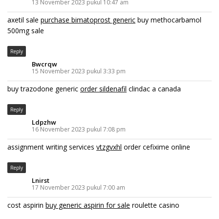
13 November 2023 pukul 10:47 am
axetil sale
purchase bimatoprost generic
buy methocarbamol
500mg sale
Reply
Bwcrqw
15 November 2023 pukul 3:33 pm
buy trazodone generic
order sildenafil
clindac a canada
Reply
Ldpzhw
16 November 2023 pukul 7:08 pm
assignment writing services
vtzgvxhl
order cefixime online
Reply
Lnirst
17 November 2023 pukul 7:00 am
cost aspirin
buy generic aspirin for sale
roulette casino