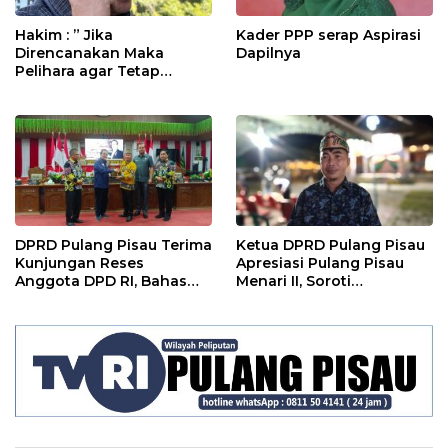
Hakim : ” Jika
Kader PPP serap Aspirasi
Direncanakan Maka
Dapilnya
Pelihara agar Tetap
Bermanfaat”
DPRD Pulang Pisau Terima
Ketua DPRD Pulang Pisau
Kunjungan Reses
Apresiasi Pulang Pisau
Anggota DPD RI, Bahas
Menari II, Soroti
Pemilu hingga Tata Ruang
Pentingnya Wadah Seni