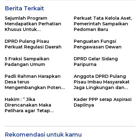
Berita Terkait
Sejumlah Program
Perkuat Tata Kelola Aset,
Mendapatkan Perhatian
Pemerintah Sampaikan
Khusus Untuk
Pedoman Baru
Penyesuaian Kebijakan
DPRD Pulang Pisau
Penguatan Fungsi
Perkuat Regulasi Daerah
Pengawasan Dewan
5 Fraksi Sampaikan
DPRD Gelar Sidang
Padangan Umum
Paripurna
Padli Rahman Harapkan
Anggota DPRD Pulang
Desa terus
Pisau Imbau Masyarakat
Mengembangkan Potensi
Jaga Lingkungan dan
Desa
Lahan Hadapi El Nino
Gozila
Hakim : ” Jika
Kader PPP serap Aspirasi
Direncanakan Maka
Dapilnya
Pelihara agar Tetap
Bermanfaat”
Rekomendasi untuk kamu