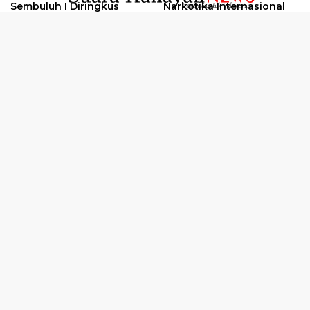
Sembuluh I Diringkus
Narkotika Internasional
2026
Oknum Kuli Tinta Diduga
Kunjungan Kerja Kajati
Pengedar Sabu Dibekuk
Kalteng ke Pulang Pisau
Selengkapnya