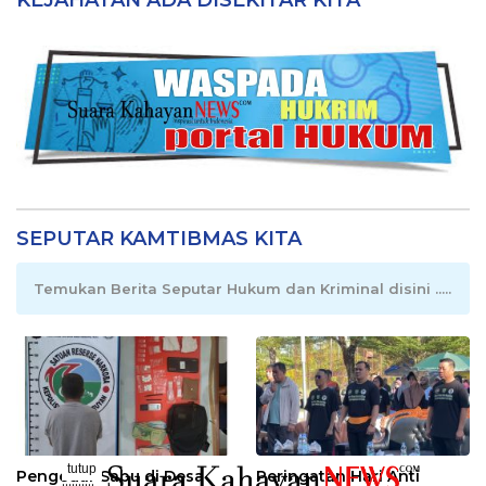
KEJAHATAN ADA DISEKITAR KITA
SEPUTAR KAMTIBMAS KITA
Temukan Berita Seputar Hukum dan Kriminal disini .....
tutup
Pengedar Sabu di Desa
Peringatan Hari Anti
..........