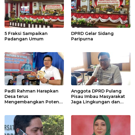
5 Fraksi Sampaikan
DPRD Gelar Sidang
Padangan Umum
Paripurna
Padli Rahman Harapkan
Anggota DPRD Pulang
Desa terus
Pisau Imbau Masyarakat
Mengembangkan Potensi
Jaga Lingkungan dan
Desa
Lahan Hadapi El Nino
Gozila