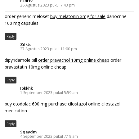
Fkbrtv
26 Agustus 2023 pukul 7:43 pm
order generic meloset
buy melatonin 3mg for sale
danocrine
100 mg capsules
Reply
Zilkte
27 Agustus 2023 pukul 11:00 pm
dipyridamole pill
order pravachol 10mg online cheap
order
pravastatin 10mg online cheap
Reply
Ipkkhk
1 September 2023 pukul 5:59 am
buy etodolac 600 mg
purchase cilostazol online
cilostazol
medication
Reply
Sqeydm
4 September 2023 pukul 7:18 am