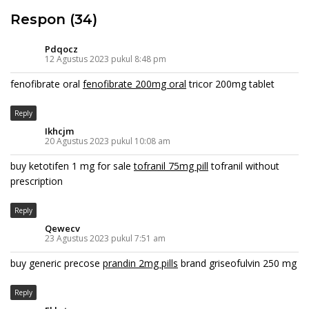
Respon (34)
Pdqocz
12 Agustus 2023 pukul 8:48 pm
fenofibrate oral
fenofibrate 200mg oral
tricor 200mg tablet
Reply
Ikhcjm
20 Agustus 2023 pukul 10:08 am
buy ketotifen 1 mg for sale
tofranil 75mg pill
tofranil without
prescription
Reply
Qewecv
23 Agustus 2023 pukul 7:51 am
buy generic precose
prandin 2mg pills
brand griseofulvin 250 mg
Reply