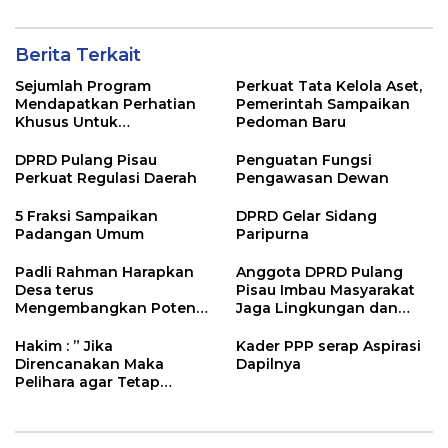
Berita Terkait
Sejumlah Program
Perkuat Tata Kelola Aset,
Mendapatkan Perhatian
Pemerintah Sampaikan
Khusus Untuk
Pedoman Baru
Penyesuaian Kebijakan
DPRD Pulang Pisau
Penguatan Fungsi
Perkuat Regulasi Daerah
Pengawasan Dewan
5 Fraksi Sampaikan
DPRD Gelar Sidang
Padangan Umum
Paripurna
Padli Rahman Harapkan
Anggota DPRD Pulang
Desa terus
Pisau Imbau Masyarakat
Mengembangkan Potensi
Jaga Lingkungan dan
Desa
Lahan Hadapi El Nino
Gozila
Hakim : ” Jika
Kader PPP serap Aspirasi
Direncanakan Maka
Dapilnya
Pelihara agar Tetap
Bermanfaat”