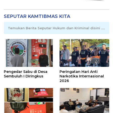
Sejumlah Program Mendapatkan
Perhatian Khusus Untuk Penyesuaian
Kebijakan
15 Juli 2026
Perkuat Tata Kelola Aset, Pemerintah
Sampaikan Pedoman Baru
7 Juli 2026
DPRD Pulang Pisau Perkuat Regulasi
Daerah
30 Juni 2026
Penguatan Fungsi Pengawasan Dewan
23 Juni 2026
Selengkapnya