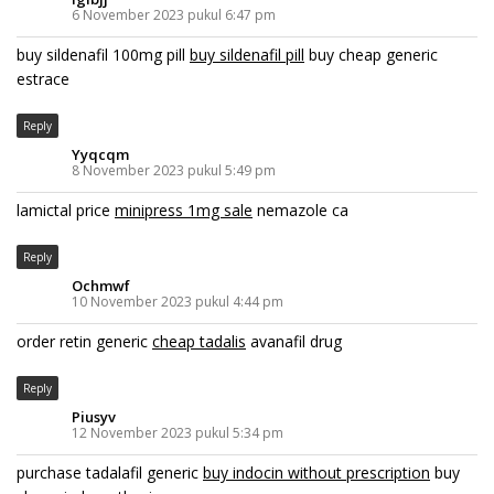
6 November 2023 pukul 6:47 pm
buy sildenafil 100mg pill
buy sildenafil pill
buy cheap generic
estrace
Reply
Yyqcqm
8 November 2023 pukul 5:49 pm
lamictal price
minipress 1mg sale
nemazole ca
Reply
Ochmwf
10 November 2023 pukul 4:44 pm
order retin generic
cheap tadalis
avanafil drug
Reply
Piusyv
12 November 2023 pukul 5:34 pm
purchase tadalafil generic
buy indocin without prescription
buy