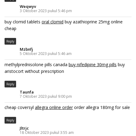
Weqwyv
3 Oktober 2023 pukul 5:46 pm
buy clomid tablets
oral clomid
buy azathioprine 25mg online
cheap
Reply
Mzbnfj
5 Oktober 2023 pukul 5:46 am
methylprednisolone pills canada
buy nifedipine 30mg pills
buy
aristocort without prescription
Reply
Taunfa
7 Oktober 2023 pukul 9:00 pm
cheap coversyl
allegra online order
order allegra 180mg for sale
Reply
Jltrjc
18 Oktober 2023 pukul 3:55 am