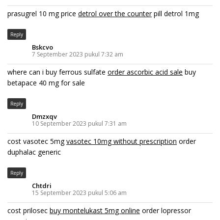
prasugrel 10 mg price
detrol over the counter
pill detrol 1mg
Reply
Bskcvo
7 September 2023 pukul 7:32 am
where can i buy ferrous sulfate
order ascorbic acid sale
buy
betapace 40 mg for sale
Reply
Dmzxqv
10 September 2023 pukul 7:31 am
cost vasotec 5mg
vasotec 10mg without prescription
order
duphalac generic
Reply
Chtdri
15 September 2023 pukul 5:06 am
cost prilosec
buy montelukast 5mg online
order lopressor