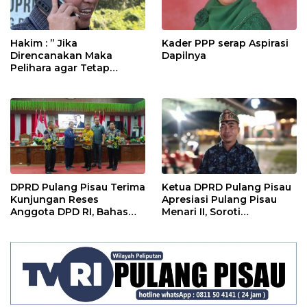
Hakim : ” Jika
Kader PPP serap Aspirasi
Direncanakan Maka
Dapilnya
Pelihara agar Tetap
Bermanfaat”
DPRD Pulang Pisau Terima
Ketua DPRD Pulang Pisau
Kunjungan Reses
Apresiasi Pulang Pisau
Anggota DPD RI, Bahas
Menari II, Soroti
Pemilu hingga Tata Ruang
Pentingnya Wadah Seni