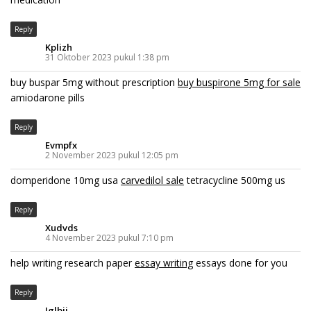
Reply
Kplizh
31 Oktober 2023 pukul 1:38 pm
buy buspar 5mg without prescription
buy buspirone 5mg for sale
amiodarone pills
Reply
Evmpfx
2 November 2023 pukul 12:05 pm
domperidone 10mg usa
carvedilol sale
tetracycline 500mg us
Reply
Xudvds
4 November 2023 pukul 7:10 pm
help writing research paper
essay writing
essays done for you
Reply
Iglbjj