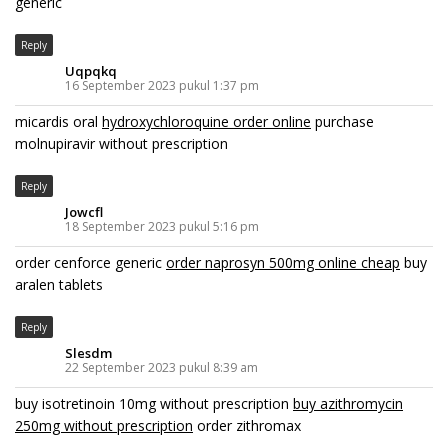
generic
Reply
Uqpqkq
16 September 2023 pukul 1:37 pm
micardis oral
hydroxychloroquine order online
purchase
molnupiravir without prescription
Reply
Jowcfl
18 September 2023 pukul 5:16 pm
order cenforce generic
order naprosyn 500mg online cheap
buy
aralen tablets
Reply
Slesdm
22 September 2023 pukul 8:39 am
buy isotretinoin 10mg without prescription
buy azithromycin
250mg without prescription
order zithromax