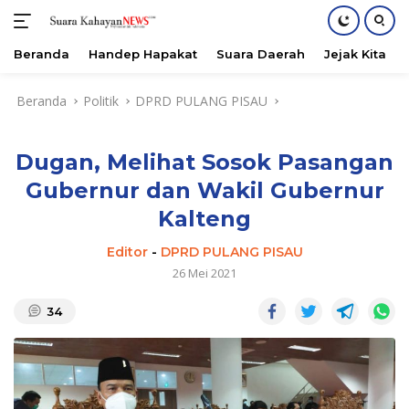
Beranda
Handep Hapakat
Suara Daerah
Jejak Kita
Langsung
Beranda
Politik
DPRD PULANG PISAU
ke
konten
Dugan, Melihat Sosok Pasangan
Gubernur dan Wakil Gubernur
Kalteng
Editor
-
DPRD PULANG PISAU
26 Mei 2021
34