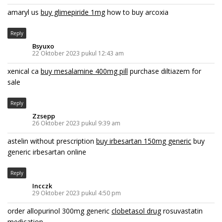
amaryl us
buy glimepiride 1mg
how to buy arcoxia
Reply
Bsyuxo
22 Oktober 2023 pukul 12:43 am
xenical ca
buy mesalamine 400mg pill
purchase diltiazem for
sale
Reply
Zzsepp
26 Oktober 2023 pukul 9:39 am
astelin without prescription
buy irbesartan 150mg generic
buy
generic irbesartan online
Reply
Incczk
29 Oktober 2023 pukul 4:50 pm
order allopurinol 300mg generic
clobetasol drug
rosuvastatin
medication