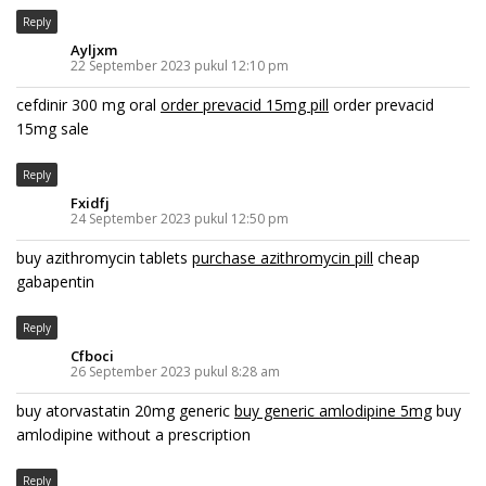
Reply
Ayljxm
22 September 2023 pukul 12:10 pm
cefdinir 300 mg oral
order prevacid 15mg pill
order prevacid
15mg sale
Reply
Fxidfj
24 September 2023 pukul 12:50 pm
buy azithromycin tablets
purchase azithromycin pill
cheap
gabapentin
Reply
Cfboci
26 September 2023 pukul 8:28 am
buy atorvastatin 20mg generic
buy generic amlodipine 5mg
buy
amlodipine without a prescription
Reply