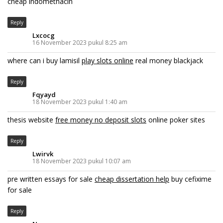
cheap indomethacin
Reply
Lxcocg
16 November 2023 pukul 8:25 am
where can i buy lamisil
play slots online
real money blackjack
Reply
Fqyayd
18 November 2023 pukul 1:40 am
thesis website
free money no deposit slots
online poker sites
Reply
Lwirvk
18 November 2023 pukul 10:07 am
pre written essays for sale
cheap dissertation help
buy cefixime
for sale
Reply