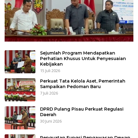
Wabup Sampaikan Rancangan
Perubahan KUA-PPAS APBD TA 2025
6 Agustus 2025
DPRD Seruyan Setujui Raperda APBD TA
2024 Ditetapkan Menjadi Perda
25 Juli 2025
Raperda RPJMD Disetujui 5 Fraksi DPRD
Seruyan
21 Juli 2025
5 Fraksi DPRD Seruyan Setujui Raperda
Pertanggungjawaban Pelaksanaan
APBD TA 2024
21 Juli 2025
Hanya 3 Unsur Pimpinan DPRD yang
Hadir, 2 Agenda Paripurna Terpaksa di
Tunda
16 Juli 2025