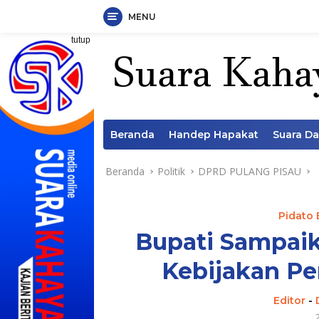
MENU
Langsung
tutup
ke
konten
Beranda
Handep Hapakat
Suara D
Beranda
Politik
DPRD PULANG PISAU
Pidato 
Bupati Sampaik
Kebijakan P
Editor
-