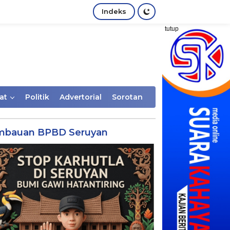
Indeks
tutup
at
Politik
Advertorial
Sorotan
mbauan BPBD Seruyan