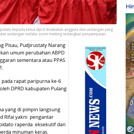
Hi
 pidato kepada ketua dprd disaksikan anggota dan undangan yang
prd dan undangan melalui zoom metting sedangkan penyampaian.
g Pisau, Pudjirustaty Narang
jakan umum perubahan ABPD
anggaran sementara atau PPAS
1.
 pada rapat paripurna ke-6
1 oleh DPRD kabupaten Pulang
a yang di pimpin langsung
d Rifai yakni pengantar
idato raperda eksekutif dan
 perda minuman keras.