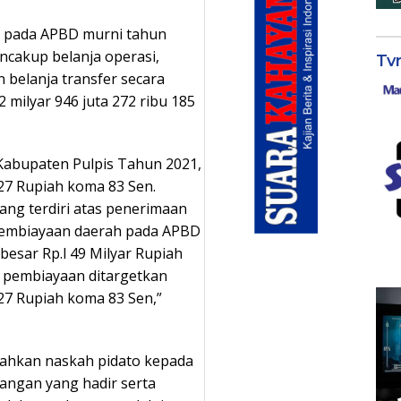
 pada APBD murni tahun
ncakup belanja operasi,
Tv
n belanja transfer secara
 milyar 946 juta 272 ribu 185
Kabupaten Pulpis Tahun 2021,
727 Rupiah koma 83 Sen.
ng terdiri atas penerimaan
pembiayaan daerah pada APBD
esar Rp.l 49 Milyar Rupiah
pembiayaan ditargetkan
727 Rupiah koma 83 Sen,”
rahkan naskah pidato kepada
angan yang hadir serta