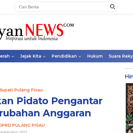
aerah
Jejak Kita
Pendidikan
Hukum
Suara Raky
Hi
Bupati Pulang Pisau
an Pidato Pengantar
erubahan Anggaran
DPRD PULANG PISAU
24 Agustus 2021