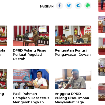
BAGIKAN
ola
DPRD Pulang Pisau
Penguatan Fungsi
h
Perkuat Regulasi
Pengawasan Dewan
Daerah
ang
Padli Rahman
Anggota DPRD
Harapkan Desa terus
Pulang Pisau Imbau
Mengembangkan
Masyarakat Jaga