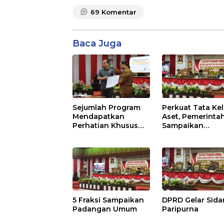
69
Komentar
Baca Juga
Sejumlah Program
Perkuat Tata Kel
Mendapatkan
Aset, Pemerinta
Perhatian Khusus
Sampaikan
Untuk Penyesuaian
Pedoman Baru
Kebijakan
5 Fraksi Sampaikan
DPRD Gelar Sid
Padangan Umum
Paripurna