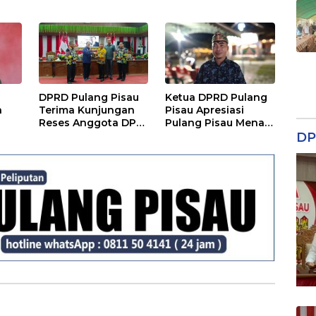
Potensi Desa
Lingkungan dan
Lahan Hadapi El
Nino Gozila
DPRD Pulang Pisau
Ketua DPRD Pulang
a
Terima Kunjungan
Pisau Apresiasi
Reses Anggota DPD
Pulang Pisau Menari
RI, Bahas Pemilu
II, Soroti Pentingnya
DP
hingga Tata Ruang
Wadah Seni