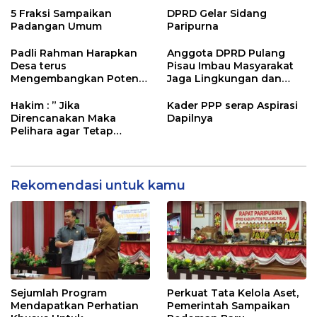
5 Fraksi Sampaikan
DPRD Gelar Sidang
Padangan Umum
Paripurna
Padli Rahman Harapkan
Anggota DPRD Pulang
Desa terus
Pisau Imbau Masyarakat
Mengembangkan Potensi
Jaga Lingkungan dan
Desa
Lahan Hadapi El Nino
Gozila
Hakim : ” Jika
Kader PPP serap Aspirasi
Direncanakan Maka
Dapilnya
Pelihara agar Tetap
Bermanfaat”
Rekomendasi untuk kamu
Sejumlah Program
Perkuat Tata Kelola Aset,
Mendapatkan Perhatian
Pemerintah Sampaikan