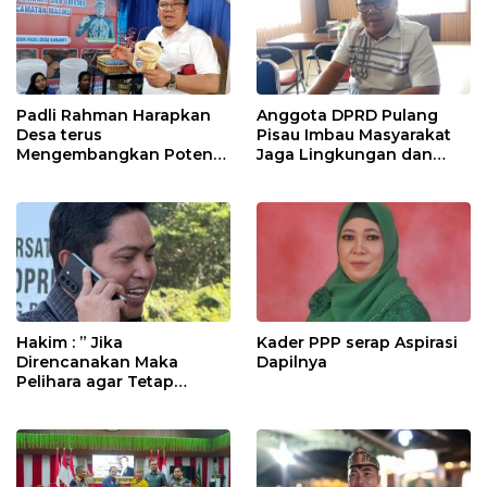
Padli Rahman Harapkan
Anggota DPRD Pulang
Desa terus
Pisau Imbau Masyarakat
Mengembangkan Potensi
Jaga Lingkungan dan
Desa
Lahan Hadapi El Nino
Gozila
Hakim : ” Jika
Kader PPP serap Aspirasi
Direncanakan Maka
Dapilnya
Pelihara agar Tetap
Bermanfaat”