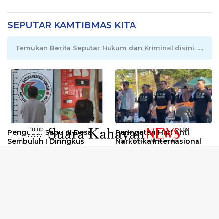
SEPUTAR KAMTIBMAS KITA
Temukan Berita Seputar Hukum dan Kriminal disini .....
tutup
Pengedar Sabu di Desa
Peringatan Hari Anti
..........
Sembuluh I Diringkus
Narkotika Internasional
2026