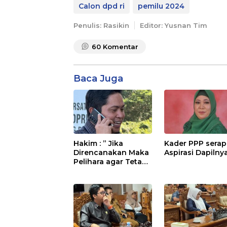
Calon dpd ri
pemilu 2024
Penulis: Rasikin
Editor: Yusnan Tim
60
Komentar
Baca Juga
Hakim : ” Jika
Kader PPP serap
Direncanakan Maka
Aspirasi Dapilny
Pelihara agar Tetap
Bermanfaat”