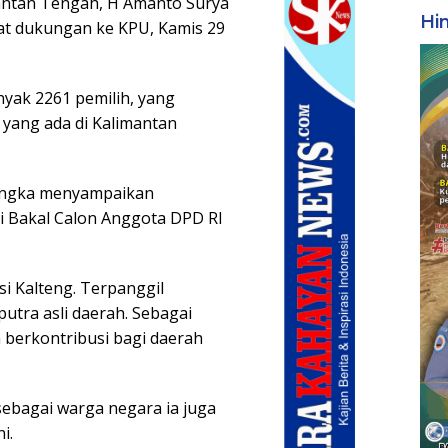
mantan Tengah, H Amanto Surya
Hi
t dukungan ke KPU, Kamis 29
yak 2261 pemilih, yang
 yang ada di Kalimantan
angka menyampaikan
i Bakal Calon Anggota DPD RI
si Kalteng. Terpanggil
utra asli daerah. Sebagai
a berkontribusi bagi daerah
sebagai warga negara ia juga
i.