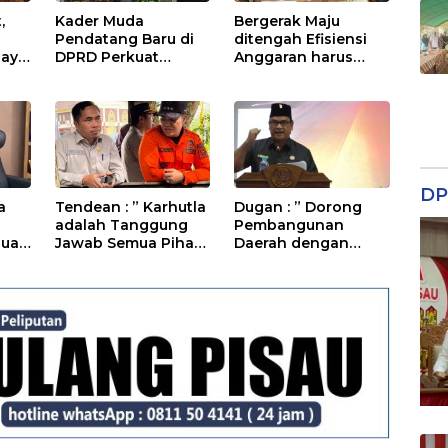
,
Kader Muda
Bergerak Maju
Pendatang Baru di
ditengah Efisiensi
daya
DPRD Perkuat
Anggaran harus
Sinergi Membangun
Tetap Optimis
Daerah
DP
a
Tendean : ” Karhutla
Dugan : ” Dorong
adalah Tanggung
Pembangunan
Jual
Jawab Semua Pihak
Daerah dengan
“
Percepat
Penyerapan
Anggaran’