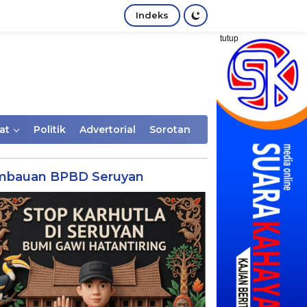
Indeks
tutup
at
Politik
Advertorial
Sorotan
mbauan BPBD Seruyan