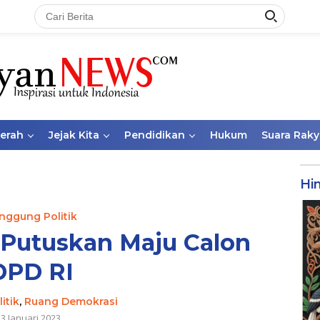
aerah
Jejak Kita
Pendidikan
Hukum
Suara Raky
Hi
nggung Politik
Putuskan Maju Calon
DPD RI
litik
,
Ruang Demokrasi
3 Januari 2023