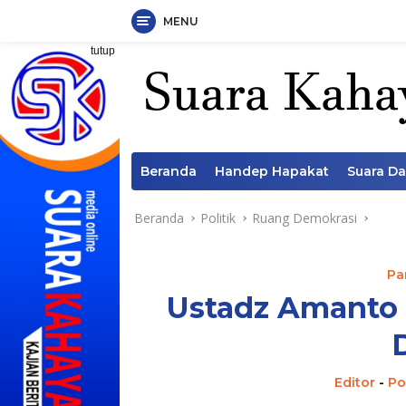
MENU
Langsung
tutup
ke
konten
Beranda
Handep Hapakat
Suara D
Beranda
Politik
Ruang Demokrasi
Pa
Ustadz Amanto 
Editor
-
Po