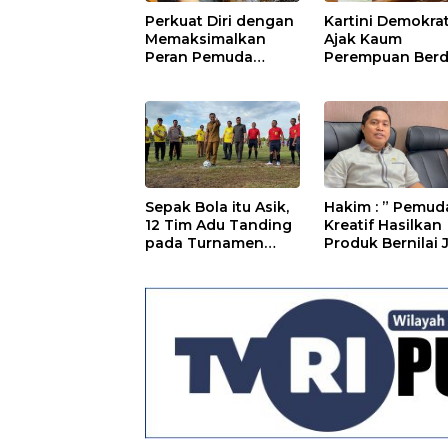
Perkuat Diri dengan
Kartini Demokrat
Memaksimalkan
Ajak Kaum
Peran Pemuda
Perempuan Ber
dalam
dan Kreatif
Pembangunan
Sepak Bola itu Asik,
Hakim : ” Pemud
12 Tim Adu Tanding
Kreatif Hasilkan
pada Turnamen
Produk Bernilai 
Bupati Cup 2025
“