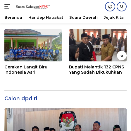
Beranda
Handep Hapakat
Suara Daerah
Jejak Kita
Langsung
ke
konten
«
»
Gerakan Langit Biru,
Bupati Melantik 132 CPNS
Indonesia Asri
Yang Sudah Dikukuhkan
Calon dpd ri