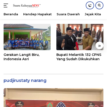
Beranda
Handep Hapakat
Suara Daerah
Jejak Kita
Langsung
ke
konten
«
»
Gerakan Langit Biru,
Bupati Melantik 132 CPNS
Indonesia Asri
Yang Sudah Dikukuhkan
pudjirustaty narang