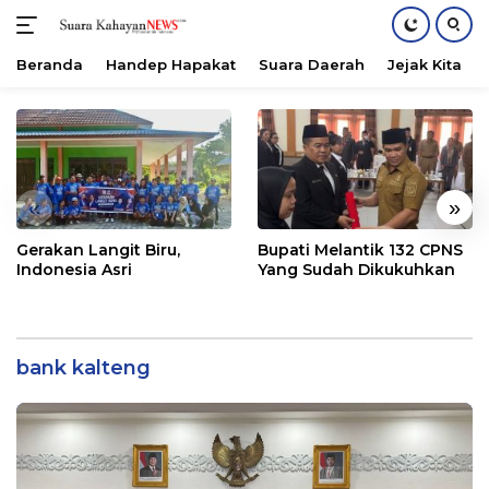
Beranda
Handep Hapakat
Suara Daerah
Jejak Kita
Langsung
ke
konten
«
»
Gerakan Langit Biru,
Bupati Melantik 132 CPNS
Indonesia Asri
Yang Sudah Dikukuhkan
bank kalteng