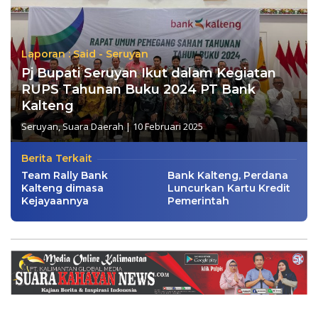
Laporan : Said - Seruyan
Pj Bupati Seruyan Ikut dalam Kegiatan
RUPS Tahunan Buku 2024 PT Bank
Kalteng
Seruyan
,
Suara Daerah
|
10 Februari 2025
Berita Terkait
Team Rally Bank
Bank Kalteng, Perdana
Kalteng dimasa
Luncurkan Kartu Kredit
Kejayaannya
Pemerintah