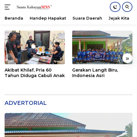
Beranda
Handep Hapakat
Suara Daerah
Jejak Kita
Langsung
ke
konten
«
»
Akibat Khilaf, Pria 60
Gerakan Langit Biru,
Tahun Diduga Cabuli Anak
Indonesia Asri
ADVERTORIAL