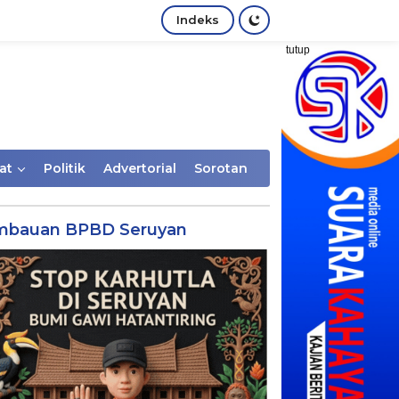
Indeks
tutup
at
Politik
Advertorial
Sorotan
mbauan BPBD Seruyan