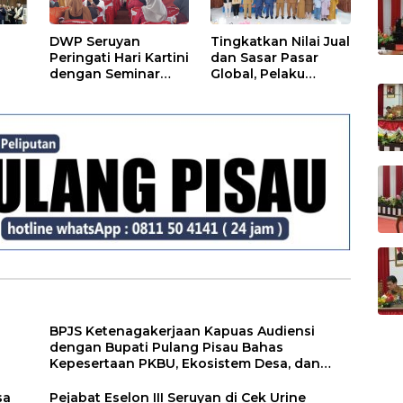
DWP Seruyan
Tingkatkan Nilai Jual
Peringati Hari Kartini
dan Sasar Pasar
dengan Seminar
Global, Pelaku
Public Speaking
Usaha Perikanan
ah
Menginspirasi Kaum
Seruyan Dibekali
o
Perempuan
SKP
BPJS Ketenagakerjaan Kapuas Audiensi
dengan Bupati Pulang Pisau Bahas
Kepesertaan PKBU, Ekosistem Desa, dan
Pekerja Rentan
sa
Pejabat Eselon III Seruyan di Cek Urine