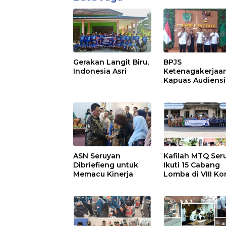
Gerakan Langit Biru,
BPJS
Indonesia Asri
Ketenagakerjaa
Kapuas Audiensi
dengan Bupati
Pulang Pisau Ba
Kepesertaan PK
Ekosistem Desa,
Pekerja Rentan
ASN Seruyan
Kafilah MTQ Ser
Dibriefieng untuk
Ikuti 15 Cabang
Memacu Kinerja
Lomba di VIII Ko