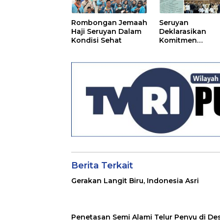
Rombongan Jemaah
Seruyan
Haji Seruyan Dalam
Deklarasikan
Kondisi Sehat
Komitmen
Perlindungan
Gambut di Teng
Ancaman El Nin
Berita Terkait
Gerakan Langit Biru, Indonesia Asri
Penetasan Semi Alami Telur Penyu di De