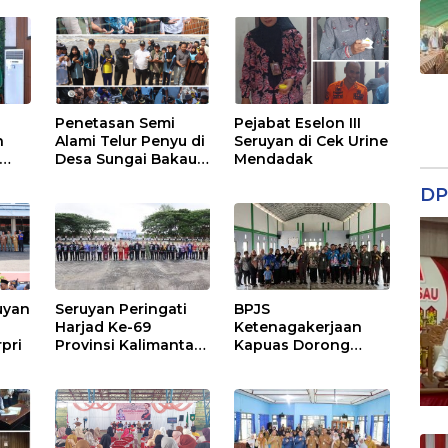
Penetasan Semi
Pejabat Eselon III
n
Alami Telur Penyu di
Seruyan di Cek Urine
Desa Sungai Bakau
Mendadak
Diresmikan
DP
has
BU,
 dan
uyan
Seruyan Peringati
BPJS
Harjad Ke-69
Ketenagakerjaan
rpri
Provinsi Kalimantan
Kapuas Dorong
Tengah
Penguatan
Perlindungan
Jaminan Sosial bagi
Perangkat Desa