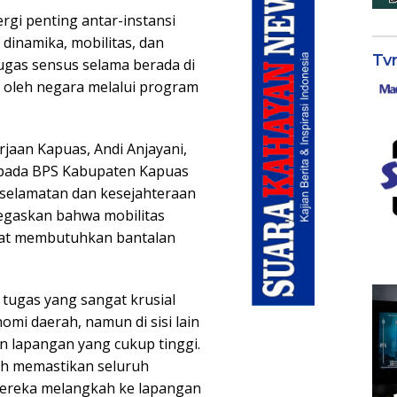
gi penting antar-instansi
dinamika, mobilitas, dan
Tv
tugas sensus selama berada di
l oleh negara melalui program
jaan Kapuas, Andi Anjayani,
epada BPS Kabupaten Kapuas
eselamatan dan kesejahteraan
negaskan bahwa mobilitas
ngat membutuhkan bantalan
tugas yang sangat krusial
mi daerah, namun di sisi lain
an lapangan yang cukup tinggi.
uh memastikan seluruh
 mereka melangkah ke lapangan