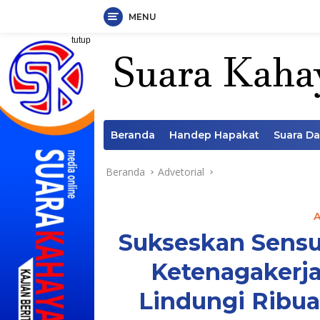
MENU
Langsung
tutup
ke
konten
Beranda
Handep Hapakat
Suara D
Beranda
Advetorial
Sukseskan Sensu
Ketenagakerj
Lindungi Ribu