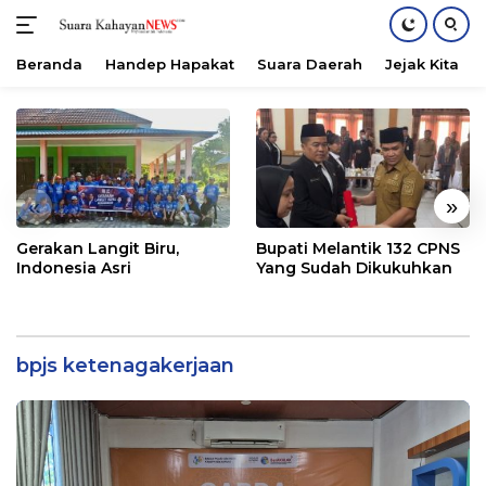
Beranda
Handep Hapakat
Suara Daerah
Jejak Kita
Langsung
ke
konten
«
»
Gerakan Langit Biru,
Bupati Melantik 132 CPNS
Indonesia Asri
Yang Sudah Dikukuhkan
bpjs ketenagakerjaan