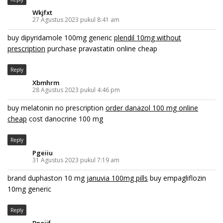
Wkjfxt
27 Agustus 2023 pukul 8:41 am
buy dipyridamole 100mg generic
plendil 10mg without
prescription
purchase pravastatin online cheap
Reply
Xbmhrm
28 Agustus 2023 pukul 4:46 pm
buy melatonin no prescription
order danazol 100 mg online
cheap
cost danocrine 100 mg
Reply
Pgeiiu
31 Agustus 2023 pukul 7:19 am
brand duphaston 10 mg
januvia 100mg pills
buy empagliflozin
10mg generic
Reply