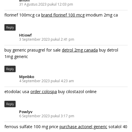
Bnoiif
31 Agustus 2023 pukul 12:03 pm
florinef 100mcg ca
brand florinef 100 mcg
imodium 2mg ca
Reply
Htiowf
3 September 2023 pukul 2:41 pm
buy generic prasugrel for sale
detrol 2mg canada
buy detrol
1mg generic
Reply
Mpnbko
4 September 2023 pukul 4:23 am
etodolac usa
order colospa
buy cilostazol online
Reply
Powlyv
6 September 2023 pukul 3:17 pm
ferrous sulfate 100 mg price
purchase actonel generic
sotalol 40