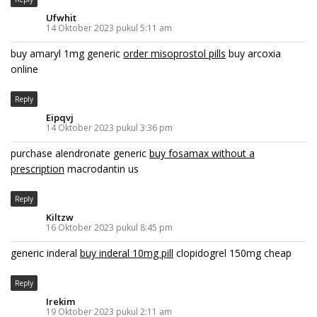
Ufwhit
14 Oktober 2023 pukul 5:11 am
buy amaryl 1mg generic
order misoprostol pills
buy arcoxia
online
Reply
Eipqvj
14 Oktober 2023 pukul 3:36 pm
purchase alendronate generic
buy fosamax without a
prescription
macrodantin us
Reply
Kiltzw
16 Oktober 2023 pukul 8:45 pm
generic inderal
buy inderal 10mg pill
clopidogrel 150mg cheap
Reply
Irekim
19 Oktober 2023 pukul 2:11 am