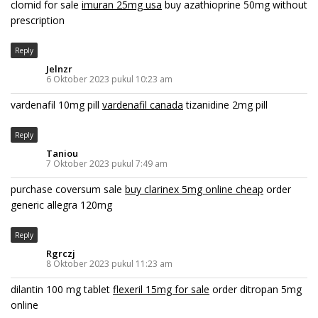
clomid for sale
imuran 25mg usa
buy azathioprine 50mg without
prescription
Reply
Jelnzr
6 Oktober 2023 pukul 10:23 am
vardenafil 10mg pill
vardenafil canada
tizanidine 2mg pill
Reply
Taniou
7 Oktober 2023 pukul 7:49 am
purchase coversum sale
buy clarinex 5mg online cheap
order
generic allegra 120mg
Reply
Rgrczj
8 Oktober 2023 pukul 11:23 am
dilantin 100 mg tablet
flexeril 15mg for sale
order ditropan 5mg
online