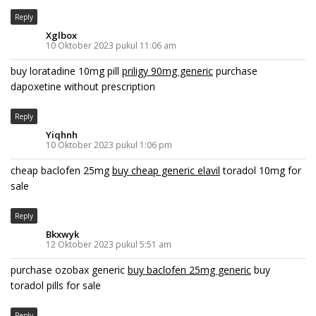
Reply
Xglbox
10 Oktober 2023 pukul 11:06 am
buy loratadine 10mg pill
priligy 90mg generic
purchase
dapoxetine without prescription
Reply
Yiqhnh
10 Oktober 2023 pukul 1:06 pm
cheap baclofen 25mg
buy cheap generic elavil
toradol 10mg for
sale
Reply
Bkxwyk
12 Oktober 2023 pukul 5:51 am
purchase ozobax generic
buy baclofen 25mg generic
buy
toradol pills for sale
Reply