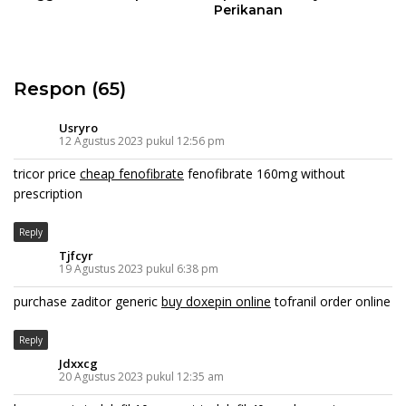
Perikanan
Respon (65)
Usryro
12 Agustus 2023 pukul 12:56 pm
tricor price
cheap fenofibrate
fenofibrate 160mg without
prescription
Reply
Tjfcyr
19 Agustus 2023 pukul 6:38 pm
purchase zaditor generic
buy doxepin online
tofranil order online
Reply
Jdxxcg
20 Agustus 2023 pukul 12:35 am