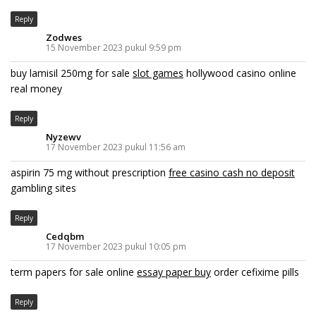
Reply
Zodwes
15 November 2023 pukul 9:59 pm
buy lamisil 250mg for sale
slot games
hollywood casino online
real money
Reply
Nyzewv
17 November 2023 pukul 11:56 am
aspirin 75 mg without prescription
free casino cash no deposit
gambling sites
Reply
Cedqbm
17 November 2023 pukul 10:05 pm
term papers for sale online
essay paper buy
order cefixime pills
Reply