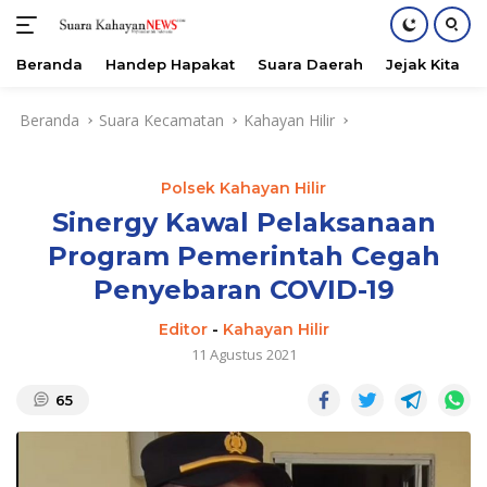
Beranda
Handep Hapakat
Suara Daerah
Jejak Kita
Langsung
Beranda
Suara Kecamatan
Kahayan Hilir
ke
konten
Polsek Kahayan Hilir
Sinergy Kawal Pelaksanaan
Program Pemerintah Cegah
Penyebaran COVID-19
Editor
-
Kahayan Hilir
11 Agustus 2021
65