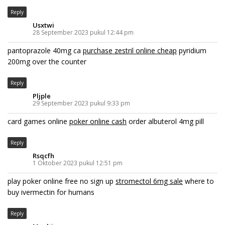
Reply
Usxtwi
28 September 2023 pukul 12:44 pm
pantoprazole 40mg ca
purchase zestril online cheap
pyridium
200mg over the counter
Reply
Pljple
29 September 2023 pukul 9:33 pm
card games online
poker online cash
order albuterol 4mg pill
Reply
Rsqcfh
1 Oktober 2023 pukul 12:51 pm
play poker online free no sign up
stromectol 6mg sale
where to
buy ivermectin for humans
Reply