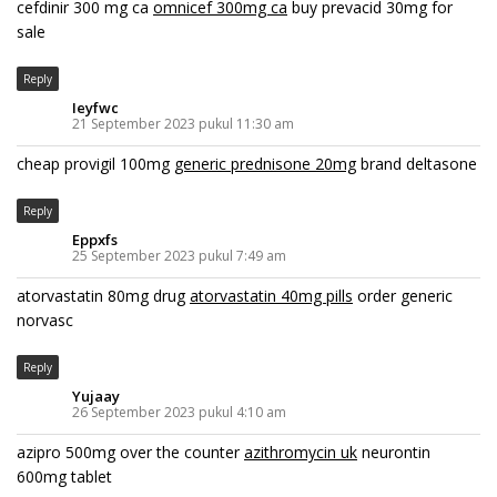
cefdinir 300 mg ca
omnicef 300mg ca
buy prevacid 30mg for
sale
Reply
Ieyfwc
21 September 2023 pukul 11:30 am
cheap provigil 100mg
generic prednisone 20mg
brand deltasone
Reply
Eppxfs
25 September 2023 pukul 7:49 am
atorvastatin 80mg drug
atorvastatin 40mg pills
order generic
norvasc
Reply
Yujaay
26 September 2023 pukul 4:10 am
azipro 500mg over the counter
azithromycin uk
neurontin
600mg tablet