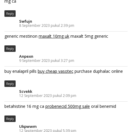
mg ca
Reply
Swfujn
8 September 2023 pukul 2:39 pm
generic mestinon
maxalt 10mg uk
maxalt 5mg generic
Reply
Anpexn
9 September 2023 pukul 3:27 pm
buy enalapril pills
buy cheap vasotec
purchase duphalac online
Reply
Scvekk
12 September 2023 pukul 2:09 pm
betahistine 16 mg ca
probenecid 500mg sale
oral benemid
Reply
Ukpwwm
12 September 2023 pukul 5:39 pm