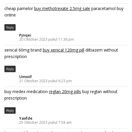
cheap pamelor
buy methotrexate 2.5mg sale
paracetamol buy
online
Reply
Pjnqei
20 Oktober 2023 pukul 11:36 pm
xenical 60mg brand
buy xenical 120mg pill
diltiazem without
prescription
Reply
Umoiif
21 Oktober 2023 pukul 6:23 pm
buy medex medication
reglan 20mg pills
buy reglan without
prescription
Reply
Yaxfde
25 Oktober 2023 pukul 7:58 am