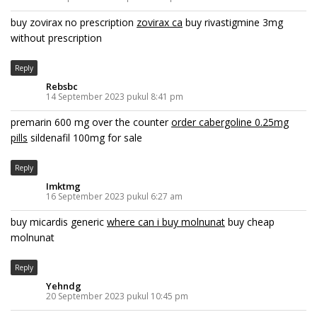
buy zovirax no prescription
zovirax ca
buy rivastigmine 3mg
without prescription
Reply
Rebsbc
14 September 2023 pukul 8:41 pm
premarin 600 mg over the counter
order cabergoline 0.25mg
pills
sildenafil 100mg for sale
Reply
Imktmg
16 September 2023 pukul 6:27 am
buy micardis generic
where can i buy molnunat
buy cheap
molnunat
Reply
Yehndg
20 September 2023 pukul 10:45 pm