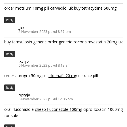
order motilium 10mg pill
carvedilol uk
buy tetracycline 500mg
Reply
Jjcrii
2 November 2023 pukul 8:57 pm
buy tamsulosin generic
order generic zocor
simvastatin 20mg uk
Reply
Ixcrjb
6 November 2023 pukul 8:13 am
order aurogra 50mg pill
sildenafil 20 mg
estrace pill
Reply
Nptyjy
6 November 2023 pukul 12:06 pm
oral fluconazole
cheap fluconazole 100mg
ciprofloxacin 1000mg
for sale