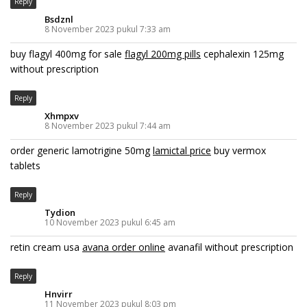
Reply
Bsdznl
8 November 2023 pukul 7:33 am
buy flagyl 400mg for sale
flagyl 200mg pills
cephalexin 125mg
without prescription
Reply
Xhmpxv
8 November 2023 pukul 7:44 am
order generic lamotrigine 50mg
lamictal price
buy vermox
tablets
Reply
Tydion
10 November 2023 pukul 6:45 am
retin cream usa
avana order online
avanafil without prescription
Reply
Hnvirr
11 November 2023 pukul 8:03 pm