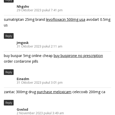
Nhgshv
29 Oktober 2023 pukul 7:41 pm
sumatriptan 25mg brand
levofloxacin 500mg usa
avodart 0.5mg
us
Reply
Jmgesk
31 Oktober 2023 pukul 2:11 am
buy buspar 5mg online cheap
buy buspirone no prescription
order cordarone pills
Reply
Einedm
31 Oktober 2023 pukul 3:01 pm
zantac 300mg drug
purchase meloxicam
celecoxib 200mg ca
Reply
Gvelxd
2 November 2023 pukul 3:49 am