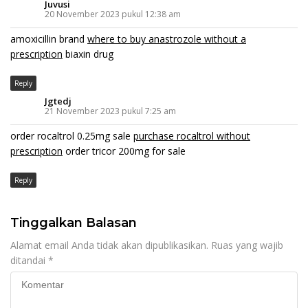
Juvusi
20 November 2023 pukul 12:38 am
amoxicillin brand
where to buy anastrozole without a
prescription
biaxin drug
Reply
Jgtedj
21 November 2023 pukul 7:25 am
order rocaltrol 0.25mg sale
purchase rocaltrol without
prescription
order tricor 200mg for sale
Reply
Tinggalkan Balasan
Alamat email Anda tidak akan dipublikasikan.
Ruas yang wajib
ditandai
*