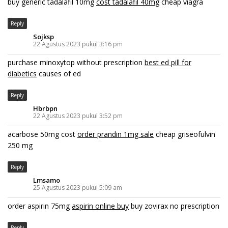
buy generic tadalafil 10mg
cost tadalafil 40mg
cheap viagra
Reply
Sojksp
22 Agustus 2023 pukul 3:16 pm
purchase minoxytop without prescription
best ed pill for
diabetics
causes of ed
Reply
Hbrbpn
22 Agustus 2023 pukul 3:52 pm
acarbose 50mg cost
order prandin 1mg sale
cheap griseofulvin
250 mg
Reply
Lmsamo
25 Agustus 2023 pukul 5:09 am
order aspirin 75mg
aspirin online buy
buy zovirax no prescription
Reply