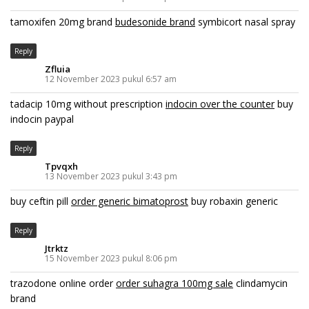
tamoxifen 20mg brand
budesonide brand
symbicort nasal spray
Reply
Zfluia
12 November 2023 pukul 6:57 am
tadacip 10mg without prescription
indocin over the counter
buy
indocin paypal
Reply
Tpvqxh
13 November 2023 pukul 3:43 pm
buy ceftin pill
order generic bimatoprost
buy robaxin generic
Reply
Jtrktz
15 November 2023 pukul 8:06 pm
trazodone online order
order suhagra 100mg sale
clindamycin
brand