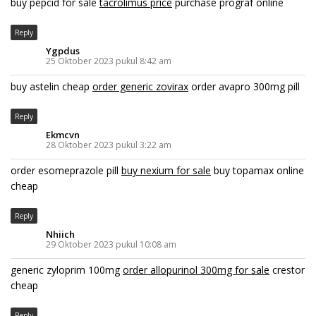
buy pepcid for sale
tacrolimus price
purchase prograf online
Reply
Ygpdus
25 Oktober 2023 pukul 8:42 am
buy astelin cheap
order generic zovirax
order avapro 300mg pill
Reply
Ekmcvn
28 Oktober 2023 pukul 3:22 am
order esomeprazole pill
buy nexium for sale
buy topamax online
cheap
Reply
Nhiich
29 Oktober 2023 pukul 10:08 am
generic zyloprim 100mg
order allopurinol 300mg for sale
crestor
cheap
Reply