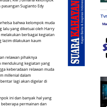
uda ( RM ) dimana kelompok
 pasangan Sugianto Edy
Tv
urhelsa bahwa kelompok muda
g lalu yang diketuai oleh Harry
 melakukan berbagai kegiatan
ng lazim dilakukan kaum
an relawan pihaknya
m mendukung kegiatan yang
ngga keberadaan relawan muda
 millenial dalam
entar lagi akan digelar di
mpok ini dan banyak hal yang
al, beberapa permainan dan