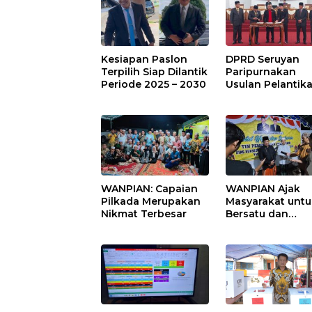
Kesiapan Paslon
DPRD Seruyan
Terpilih Siap Dilantik
Paripurnakan
Periode 2025 – 2030
Usulan Pelantik
Wanda – Guru
Supian
WANPIAN: Capaian
WANPIAN Ajak
Pilkada Merupakan
Masyarakat untu
Nikmat Terbesar
Bersatu dan
Menghilangkan
Polarisasi