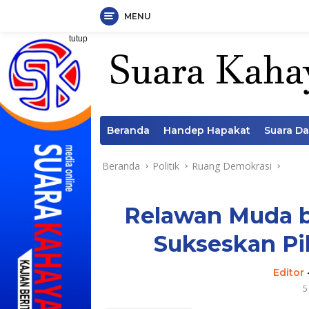
MENU
Langsung
tutup
ke
konten
Beranda
Handep Hapakat
Suara D
Beranda
Politik
Ruang Demokrasi
Relawan Muda b
Sukseskan Pi
Editor
5