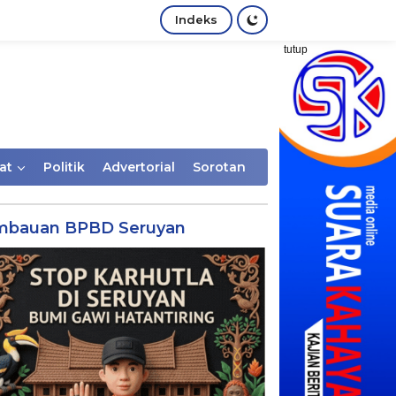
Indeks
tutup
at
Politik
Advertorial
Sorotan
mbauan BPBD Seruyan