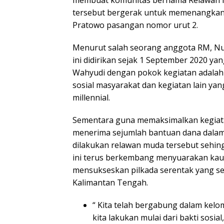
membuat komunitas bernama Relawan M
tersebut bergerak untuk memenangkan
Pratowo pasangan nomor urut 2.
Menurut salah seorang anggota RM, N
ini didirikan sejak 1 September 2020 yan
Wahyudi dengan pokok kegiatan adalah
sosial masyarakat dan kegiatan lain ya
millennial.
Sementara guna memaksimalkan kegiat
menerima sejumlah bantuan dana dala
dilakukan relawan muda tersebut sehi
ini terus berkembang menyuarakan kaum
mensukseskan pilkada serentak yang seb
Kalimantan Tengah.
“ Kita telah bergabung dalam kelo
kita lakukan mulai dari bakti sosi