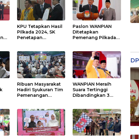
KPU Tetapkan Hasil
Paslon WANPIAN
Pilkada 2024, SK
Ditetapkan
an
Penetapan
Pemenang Pilkada
diserahkan
Seruyan
DP
Ribuan Masyarakat
WANPIAN Meraih
k
Hadiri Syukuran Tim
Suara Tertinggi
Pemenangan
Dibandingkan 3
WANPIAN
Paslon Lain