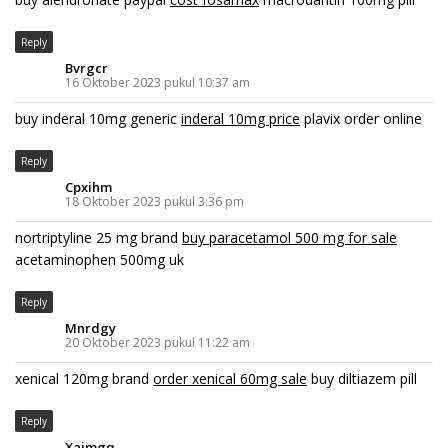
Reply
Bvrgcr
16 Oktober 2023 pukul 10:37 am
buy inderal 10mg generic
inderal 10mg price
plavix order online
Reply
Cpxihm
18 Oktober 2023 pukul 3:36 pm
nortriptyline 25 mg brand
buy paracetamol 500 mg for sale
acetaminophen 500mg uk
Reply
Mnrdgy
20 Oktober 2023 pukul 11:22 am
xenical 120mg brand
order xenical 60mg sale
buy diltiazem pill
Reply
Xajmgq