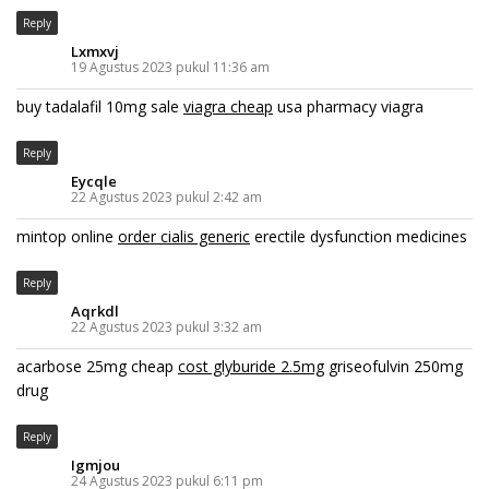
Reply
Lxmxvj
19 Agustus 2023 pukul 11:36 am
buy tadalafil 10mg sale
viagra cheap
usa pharmacy viagra
Reply
Eycqle
22 Agustus 2023 pukul 2:42 am
mintop online
order cialis generic
erectile dysfunction medicines
Reply
Aqrkdl
22 Agustus 2023 pukul 3:32 am
acarbose 25mg cheap
cost glyburide 2.5mg
griseofulvin 250mg
drug
Reply
Igmjou
24 Agustus 2023 pukul 6:11 pm