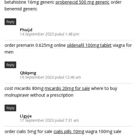
betahistine 16mg generic
probenecid 500 mg generic
order
benemid generic
Reply
Phuijd
14 September 2023 pukul 1:48 pm
order premarin 0.625mg online
sildenafil 100mg tablet
viagra for
men
Reply
Qbkpmg
16 September 2023 pukul 12:46 am
cost micardis 80mg
micardis 20mg for sale
where to buy
molnupiravir without a prescription
Reply
Llgyje
17 September 2023 pukul 7:31 am
order cialis 5mg for sale
cialis pills 10mg
viagra 100mg sale