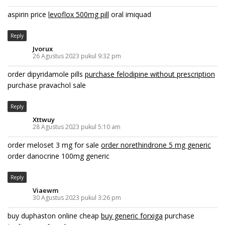
aspirin price
levoflox 500mg pill
oral imiquad
Reply
Jvorux
26 Agustus 2023 pukul 9:32 pm
order dipyridamole pills
purchase felodipine without prescription
purchase pravachol sale
Reply
Xttwuy
28 Agustus 2023 pukul 5:10 am
order meloset 3 mg for sale
order norethindrone 5 mg generic
order danocrine 100mg generic
Reply
Viaewm
30 Agustus 2023 pukul 3:26 pm
buy duphaston online cheap
buy generic forxiga
purchase