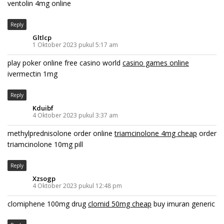
ventolin 4mg online
Reply
Gltlcp
1 Oktober 2023 pukul 5:17 am
play poker online free casino world
casino games online
ivermectin 1mg
Reply
Kduibf
4 Oktober 2023 pukul 3:37 am
methylprednisolone order online
triamcinolone 4mg cheap
order
triamcinolone 10mg pill
Reply
Xzsogp
4 Oktober 2023 pukul 12:48 pm
clomiphene 100mg drug
clomid 50mg cheap
buy imuran generic