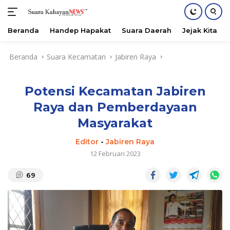
Beranda
Handep Hapakat
Suara Daerah
Jejak Kita
Langsung
Beranda
Suara Kecamatan
Jabiren Raya
ke
konten
Potensi Kecamatan Jabiren
Raya dan Pemberdayaan
Masyarakat
Editor
-
Jabiren Raya
12 Februari 2023
69