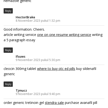
nemazole generic
Reply
HectorBrake
8 November 2023 pukul 1:32 pm
Good information. Cheers.
article writing service
one on one resume writing service
writing
a 5 paragraph essay
Reply
Ifsuws
9 November 2023 pukul 5:30 pm
cleocin 300mg tablet
where to buy otc ed pills
buy sildenafil
generic
Reply
Tjmucz
9 November 2023 pukul 9:40 pm
order generic tretinoin gel
stendra sale
purchase avanafil pill