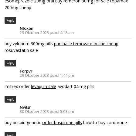
esomeprazole 20mg oral
buy remeron 30mg for sale
topamax
200mg cheap
Reply
Nloxbn
29 Oktober 2023 pukul 4:18 am
buy zyloprim 300mg pills
purchase temovate online cheap
rosuvastatin sale
Reply
Forpvr
29 Oktober 2023 pukul 1:44 pm
imitrex order
levaquin sale
avodart 0.5mg pills
Reply
Nvilsn
30 Oktober 2023 pukul 5:03 pm
buy buspin generic
order buspirone pills
how to buy cordarone
Reply