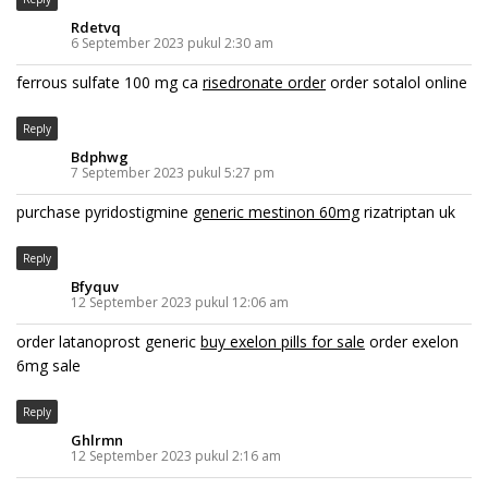
Rdetvq
6 September 2023 pukul 2:30 am
ferrous sulfate 100 mg ca
risedronate order
order sotalol online
Reply
Bdphwg
7 September 2023 pukul 5:27 pm
purchase pyridostigmine
generic mestinon 60mg
rizatriptan uk
Reply
Bfyquv
12 September 2023 pukul 12:06 am
order latanoprost generic
buy exelon pills for sale
order exelon
6mg sale
Reply
Ghlrmn
12 September 2023 pukul 2:16 am