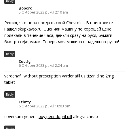
Reply
дорого
5 Oktober 2023 pukul 2:10 am
Решил, что пора продать свой Chevrolet. В поисковике
нашел skupkavto.ru. Оценили машину по хорошей цене,
приехали в течение часа, деньги сразу на руки, бумаги
быстро оформили. Теперь моя машина в надежных руках!
Reply
Cuctfg
6 Oktober 2023 pukul 2:24 am
vardenafil without prescription
vardenafil us
tizanidine 2mg
tablet
Reply
Fzimty
6 Oktober 2023 pukul 10:03 pm
coversum generic
buy perindopril pill
allegra cheap
Reply