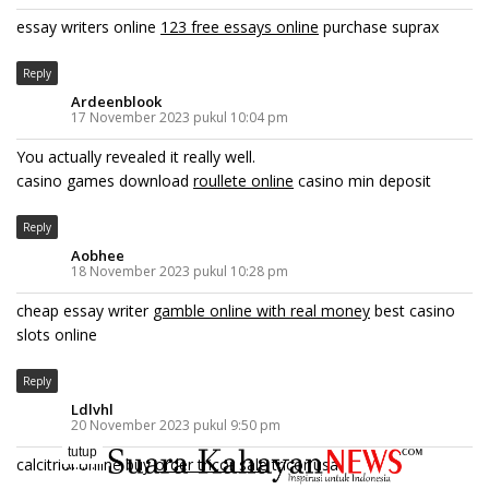
essay writers online
123 free essays online
purchase suprax
Reply
Ardeenblook
17 November 2023 pukul 10:04 pm
You actually revealed it really well.
casino games download
roullete online
casino min deposit
Reply
Aobhee
18 November 2023 pukul 10:28 pm
cheap essay writer
gamble online with real money
best casino
slots online
Reply
Ldlvhl
20 November 2023 pukul 9:50 pm
tutup
..........
calcitriol online buy
order tricor sale
tricor usa