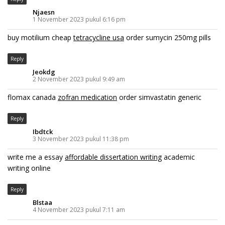
Njaesn
1 November 2023 pukul 6:16 pm
buy motilium cheap
tetracycline usa
order sumycin 250mg pills
Reply
Jeokdg
2 November 2023 pukul 9:49 am
flomax canada
zofran medication
order simvastatin generic
Reply
Ibdtck
3 November 2023 pukul 11:38 pm
write me a essay
affordable dissertation writing
academic
writing online
Reply
Blstaa
4 November 2023 pukul 7:11 am