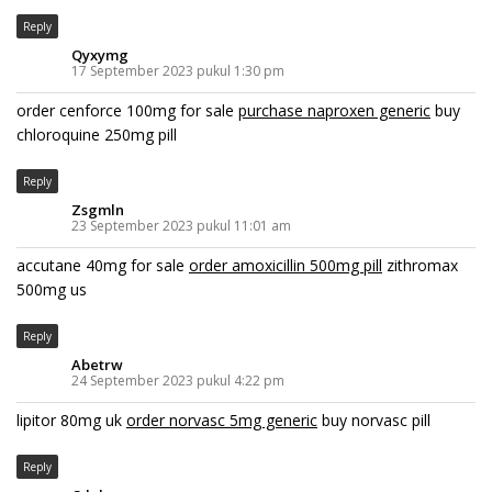
Reply
Qyxymg
17 September 2023 pukul 1:30 pm
order cenforce 100mg for sale
purchase naproxen generic
buy
chloroquine 250mg pill
Reply
Zsgmln
23 September 2023 pukul 11:01 am
accutane 40mg for sale
order amoxicillin 500mg pill
zithromax
500mg us
Reply
Abetrw
24 September 2023 pukul 4:22 pm
lipitor 80mg uk
order norvasc 5mg generic
buy norvasc pill
Reply