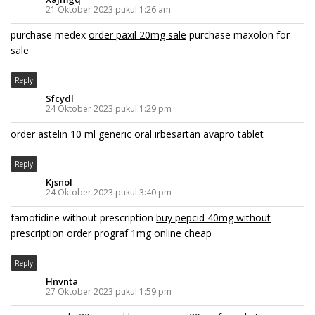
21 Oktober 2023 pukul 1:26 am
purchase medex
order paxil 20mg sale
purchase maxolon for
sale
Reply
Sfcydl
24 Oktober 2023 pukul 1:29 pm
order astelin 10 ml generic
oral irbesartan
avapro tablet
Reply
Kjsnol
24 Oktober 2023 pukul 3:40 pm
famotidine without prescription
buy pepcid 40mg without
prescription
order prograf 1mg online cheap
Reply
Hnvnta
27 Oktober 2023 pukul 1:59 pm