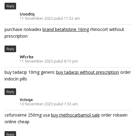
Reply
Uoodtq
11 November 2023 pukul 11:52 am
purchase nolvadex
brand betahistine 16mg
rhinocort without
prescription
Reply
Wfcrbx
11 November 2023 pukul 8:15 pm
buy tadacip 10mg generic
buy tadacip without prescription
order
indocin pills
Reply
Vctvqx
13 November 2023 pukul 7:33 am
cefuroxime 250mg usa
buy methocarbamol sale
order robaxin
online cheap
Reply