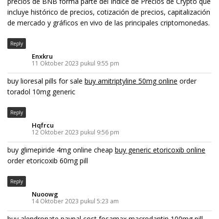
precios de BNB forma parte del Índice de Precios de Crypto que
incluye histórico de precios, cotización de precios, capitalización
de mercado y gráficos en vivo de las principales criptomonedas.
Reply
Enxkru
11 Oktober 2023 pukul 9:55 pm
buy lioresal pills for sale
buy amitriptyline 50mg online
order
toradol 10mg generic
Reply
Hqfrcu
12 Oktober 2023 pukul 9:56 pm
buy glimepiride 4mg online cheap
buy generic etoricoxib online
order etoricoxib 60mg pill
Reply
Nuoowg
14 Oktober 2023 pukul 5:23 am
buy alendronate paypal
cost fosamax
macrodantin 100mg pill