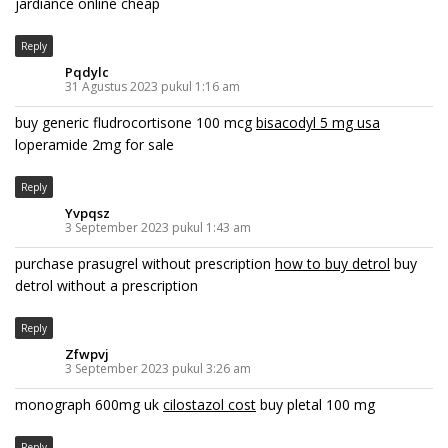
jardiance online cheap
Reply
Pqdylc
31 Agustus 2023 pukul 1:16 am
buy generic fludrocortisone 100 mcg
bisacodyl 5 mg usa
loperamide 2mg for sale
Reply
Yvpqsz
3 September 2023 pukul 1:43 am
purchase prasugrel without prescription
how to buy detrol
buy
detrol without a prescription
Reply
Zfwpvj
3 September 2023 pukul 3:26 am
monograph 600mg uk
cilostazol cost
buy pletal 100 mg
Reply