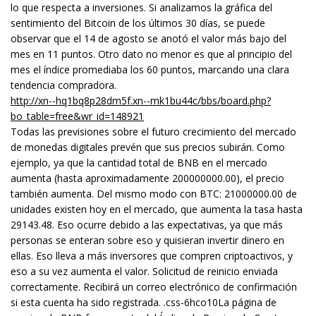
lo que respecta a inversiones. Si analizamos la gráfica del
sentimiento del Bitcoin de los últimos 30 días, se puede
observar que el 14 de agosto se anotó el valor más bajo del
mes en 11 puntos. Otro dato no menor es que al principio del
mes el índice promediaba los 60 puntos, marcando una clara
tendencia compradora.
http://xn--hq1bq8p28dm5f.xn--mk1bu44c/bbs/board.php?
bo_table=free&wr_id=148921
Todas las previsiones sobre el futuro crecimiento del mercado
de monedas digitales prevén que sus precios subirán. Como
ejemplo, ya que la cantidad total de BNB en el mercado
aumenta (hasta aproximadamente 200000000.00), el precio
también aumenta. Del mismo modo con BTC: 21000000.00 de
unidades existen hoy en el mercado, que aumenta la tasa hasta
29143.48. Eso ocurre debido a las expectativas, ya que más
personas se enteran sobre eso y quisieran invertir dinero en
ellas. Eso lleva a más inversores que compren criptoactivos, y
eso a su vez aumenta el valor. Solicitud de reinicio enviada
correctamente. Recibirá un correo electrónico de confirmación
si esta cuenta ha sido registrada. .css-6hco10La página de