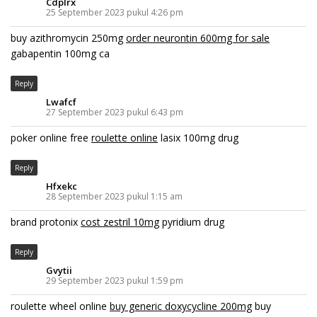
Cdplrx
25 September 2023 pukul 4:26 pm
buy azithromycin 250mg
order neurontin 600mg for sale
gabapentin 100mg ca
Reply
Lwafcf
27 September 2023 pukul 6:43 pm
poker online free
roulette online
lasix 100mg drug
Reply
Hfxekc
28 September 2023 pukul 1:15 am
brand protonix
cost zestril 10mg
pyridium drug
Reply
Gvytii
29 September 2023 pukul 1:59 pm
roulette wheel online
buy generic doxycycline 200mg
buy