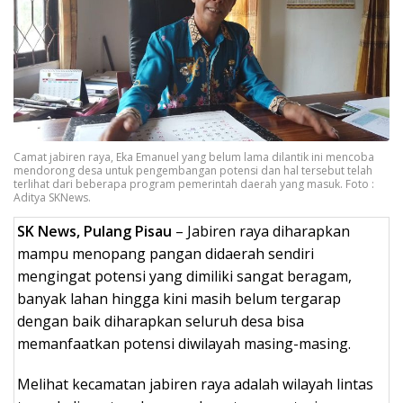
Camat jabiren raya, Eka Emanuel yang belum lama dilantik ini mencoba
mendorong desa untuk pengembangan potensi dan hal tersebut telah
terlihat dari beberapa program pemerintah daerah yang masuk. Foto :
Aditya SKNews.
SK News, Pulang Pisau
– Jabiren raya diharapkan
mampu menopang pangan didaerah sendiri
mengingat potensi yang dimiliki sangat beragam,
banyak lahan hingga kini masih belum tergarap
dengan baik diharapkan seluruh desa bisa
memanfaatkan potensi diwilayah masing-masing.
Melihat kecamatan jabiren raya adalah wilayah lintas