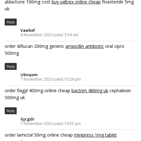
aldactone 100mg cost
buy valtrex online cheap
finasteride 5mg
uk
Reply
Vawkxf
6 November 2023 pukul 3:54 am
order diflucan 200mg generic
ampicillin antibiotic
oral cipro
500mg
Reply
Ubvqom
7 November 2023 pukul 10:29 pm
order flagyl 400mg online cheap
bactrim 480mg uk
cephalexin
500mg uk
Reply
Gjcgdr
7 November 2023 pukul 10:55 pm
order lamictal 50mg online cheap
minipress 1mg tablet