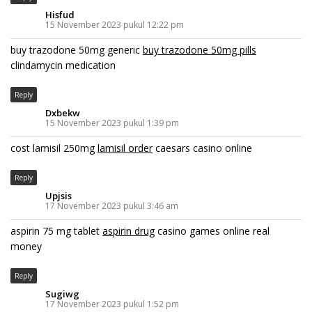
Hisfud
15 November 2023 pukul 12:22 pm
buy trazodone 50mg generic
buy trazodone 50mg pills
clindamycin medication
Reply
Dxbekw
15 November 2023 pukul 1:39 pm
cost lamisil 250mg
lamisil order
caesars casino online
Reply
Upjsis
17 November 2023 pukul 3:46 am
aspirin 75 mg tablet
aspirin drug
casino games online real
money
Reply
Sugiwg
17 November 2023 pukul 1:52 pm