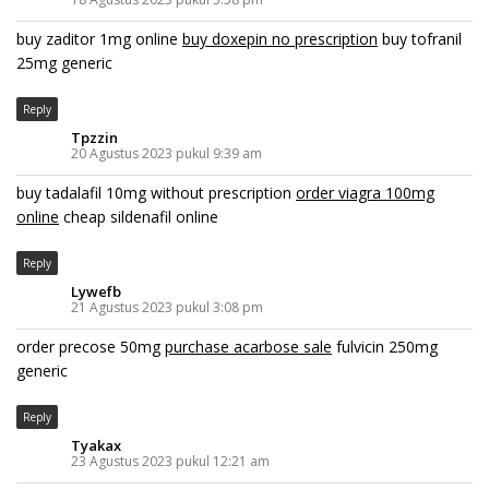
buy zaditor 1mg online
buy doxepin no prescription
buy tofranil
25mg generic
Reply
Tpzzin
20 Agustus 2023 pukul 9:39 am
buy tadalafil 10mg without prescription
order viagra 100mg
online
cheap sildenafil online
Reply
Lywefb
21 Agustus 2023 pukul 3:08 pm
order precose 50mg
purchase acarbose sale
fulvicin 250mg
generic
Reply
Tyakax
23 Agustus 2023 pukul 12:21 am