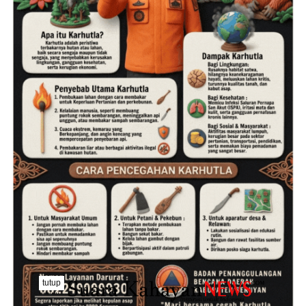
tutup
..........