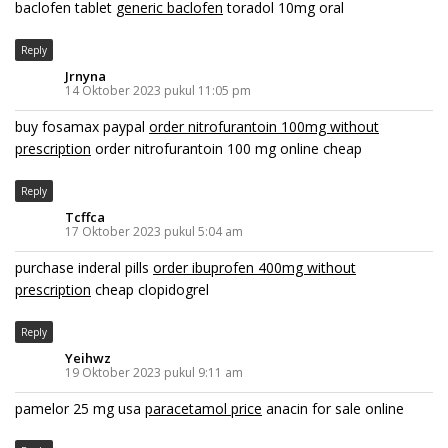
baclofen tablet
generic baclofen
toradol 10mg oral
Reply
Jrnyna
14 Oktober 2023 pukul 11:05 pm
buy fosamax paypal
order nitrofurantoin 100mg without
prescription
order nitrofurantoin 100 mg online cheap
Reply
Tcffca
17 Oktober 2023 pukul 5:04 am
purchase inderal pills
order ibuprofen 400mg without
prescription
cheap clopidogrel
Reply
Yeihwz
19 Oktober 2023 pukul 9:11 am
pamelor 25 mg usa
paracetamol price
anacin for sale online