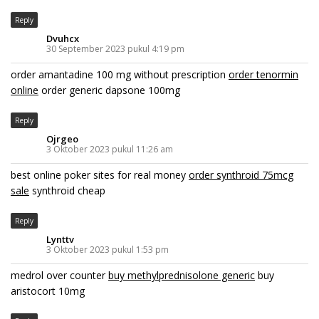
Reply
Dvuhcx
30 September 2023 pukul 4:19 pm
order amantadine 100 mg without prescription
order tenormin
online
order generic dapsone 100mg
Reply
Ojrgeo
3 Oktober 2023 pukul 11:26 am
best online poker sites for real money
order synthroid 75mcg
sale
synthroid cheap
Reply
Lynttv
3 Oktober 2023 pukul 1:53 pm
medrol over counter
buy methylprednisolone generic
buy
aristocort 10mg