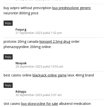
buy azipro without prescription
buy prednisolone generic
neurontin 800mg price
Reply
Fxqurg
27 September 2023 pukul 1:02 pm
protonix 20mg canada
lisinopril 2.5mg drug
order
phenazopyridine 200mg online
Reply
Nsoyok
28 September 2023 pukul 10:50 am
best casino online
blackjack online game
lasix 40mg brand
Reply
Rdnpju
30 September 2023 pukul 3:07 am
slot casino
buy doxycycline for sale
albuterol medication