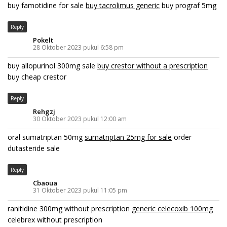
buy famotidine for sale
buy tacrolimus generic
buy prograf 5mg
Reply
Pokelt
28 Oktober 2023 pukul 6:58 pm
buy allopurinol 300mg sale
buy crestor without a prescription
buy cheap crestor
Reply
Rehgzj
30 Oktober 2023 pukul 12:00 am
oral sumatriptan 50mg
sumatriptan 25mg for sale
order
dutasteride sale
Reply
Cbaoua
31 Oktober 2023 pukul 11:05 pm
ranitidine 300mg without prescription
generic celecoxib 100mg
celebrex without prescription