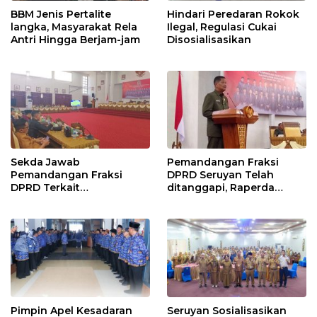
BBM Jenis Pertalite
Hindari Peredaran Rokok
langka, Masyarakat Rela
Ilegal, Regulasi Cukai
Antri Hingga Berjam-jam
Disosialisasikan
Sekda Jawab
Pemandangan Fraksi
Pemandangan Fraksi
DPRD Seruyan Telah
DPRD Terkait
ditanggapi, Raperda
Pertanggungjawaban
RPJMD Segera
Pelaksanaan APBD TA
Ditindaklanjuti
2024
Pimpin Apel Kesadaran
Seruyan Sosialisasikan