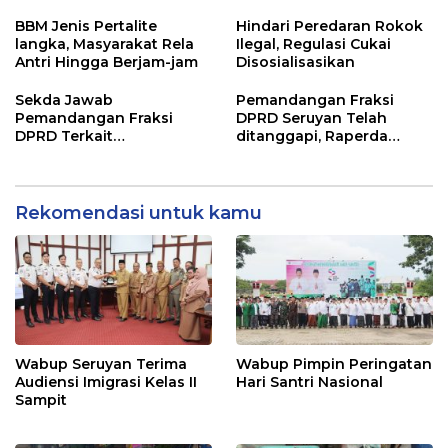
Kunjung Selesai
Perjanjian Bersama
BBM Jenis Pertalite
Hindari Peredaran Rokok
langka, Masyarakat Rela
Ilegal, Regulasi Cukai
Antri Hingga Berjam-jam
Disosialisasikan
Sekda Jawab
Pemandangan Fraksi
Pemandangan Fraksi
DPRD Seruyan Telah
DPRD Terkait
ditanggapi, Raperda
Pertanggungjawaban
RPJMD Segera
Pelaksanaan APBD TA
Ditindaklanjuti
2024
Rekomendasi untuk kamu
Wabup Seruyan Terima
Wabup Pimpin Peringatan
Audiensi Imigrasi Kelas II
Hari Santri Nasional
Sampit