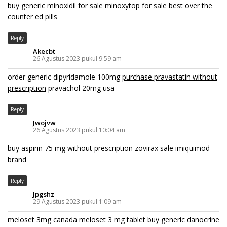
buy generic minoxidil for sale
minoxytop for sale
best over the
counter ed pills
Reply
Akecbt
26 Agustus 2023 pukul 9:59 am
order generic dipyridamole 100mg
purchase pravastatin without
prescription
pravachol 20mg usa
Reply
Jwojvw
26 Agustus 2023 pukul 10:04 am
buy aspirin 75 mg without prescription
zovirax sale
imiquimod
brand
Reply
Jpgshz
29 Agustus 2023 pukul 1:09 am
meloset 3mg canada
meloset 3 mg tablet
buy generic danocrine