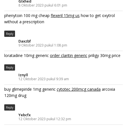
Glxhed
8 Oktober 2023 pukul 6:01 pm
phenytoin 100 mg cheap
flexeril 15mg us
how to get oxytrol
without a prescription
Reply
Daxzbf
9 Oktober 2023 pukul 1:08 pm
loratadine 10mg generic
order claritin generic
priligy 30mg price
Reply
Iznyll
12 Oktober 2023 pukul 9:39 am
buy glimepiride 1mg generic
cytotec 200mcg canada
arcoxia
120mg drug
Reply
Yebcfx
12 Oktober 2023 pukul 12:32 pm