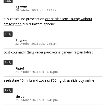
Reply
Ygowtx
20 Oktober 2023 pukul 12:11 am
buy xenical no prescription
order diltiazem 180mg without
prescription
buy diltiazem generic
Reply
Zqypwc
22 Oktober 2023 pukul 7:58 am
cost coumadin 2mg
order paroxetine generic
reglan tablet
Reply
Pipiof
23 Oktober 2023 pukul 6:46 pm
azelastine 10 ml brand
zovirax 800mg uk
avalide buy online
Reply
Ebcupi
25 Oktober 2023 pukul 6:41 pm