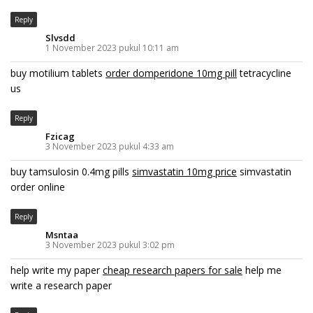
Reply
Slvsdd
1 November 2023 pukul 10:11 am
buy motilium tablets
order domperidone 10mg pill
tetracycline
us
Reply
Fzicag
3 November 2023 pukul 4:33 am
buy tamsulosin 0.4mg pills
simvastatin 10mg price
simvastatin
order online
Reply
Msntaa
3 November 2023 pukul 3:02 pm
help write my paper
cheap research papers for sale
help me
write a research paper