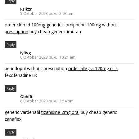
Reply
Rslkzr
5 Oktober 2023 pukul 2:03 am
order clomid 100mg generic
clomiphene 100mg without
prescription
buy cheap generic imuran
Reply
Iylivg
6 Oktober 2023 pukul 10:21 am
perindopril without prescription
order allegra 120mg pills
fexofenadine uk
Reply
Obhfft
6 Oktober 2023 pukul 3:54 pm
generic vardenafil
tizanidine 2mg oral
buy cheap generic
zanaflex
Reply