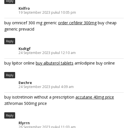
Reply
Knlfro
19 September 2023 pukul 10:05 pm
buy omnicef 300 mg generic
order cefdinir 300mg
buy cheap
generic prevacid
Reply
Ksdtgf
24 September 2023 pukul 12:10 am
buy lipitor online
buy albuterol tablets
amlodipine buy online
Reply
Ewchre
24 September 2023 pukul 4:09 am
buy isotretinoin without a prescription
accutane 40mg price
zithromax 500mg price
Reply
Rlyrrn
26 September 2023 pukul 11:03 am