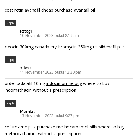
cost retin
avanafil cheap
purchase avanafil pill
Reply
Fztxgl
10 November 2023 pukul 8:19 am
cleocin 300mg canada
erythromycin 250mg us
sildenafil pills
Reply
Yilose
11 November 2023 pukul 12:20 pm
order tadalafil 10mg
indocin online buy
where to buy
indomethacin without a prescription
Reply
Mamlzt
13 November 2023 pukul 9:27 pm
cefuroxime pills
purchase methocarbamol pills
where to buy
methocarbamol without a prescription