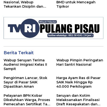
Nasional, Wabup
BMD untuk Mencegah
Tekankan Disiplin dan
Tipikor
Tanggung Jawab Kepada
Para ASN
Berita Terkait
Wabup Seruyan Terima
Wabup Pimpin Peringatan
Audiensi Imigrasi Kelas II
Hari Santri Nasional
Sampit
Pengiriman Lancar, Stok
Harga Ayam Ras di Pasar
Sayur di Pasar SAIK
SAIK Naik Hingga Rp
Dipastikan Aman
40.000 Perkilogram
Pelayanan BPN Kobar
Seruyan dan Kotim
Dikeluhkan Warga, Proses
Melaksanakan Finalisasi
Pemecahan Sertifikat Tak
Draft Kesepakatan dan