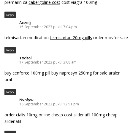
premarin ca
cabergoline cost
cost viagra 100mg
Reply
Aczolj
15 September 2023 pukul 7:04 pm
telmisartan medication
telmisartan 20mg pills
order movfor sale
Reply
Txdtol
17 September 2023 pukul 3:08 am
buy cenforce 100mg pill
buy naprosyn 250mg for sale
aralen
oral
Reply
Nvpfyw
18 September 2023 pukul 12:51 pm
order cialis 10mg online cheap
cost sildenafil 100mg
cheap
sildenafil