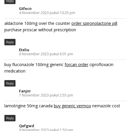
Reply
Gtfecn
4 November 2023 pukul 10:25 pm
aldactone 100mg over the counter
order spironolactone pill
purchase proscar without prescription
Reply
Etxliu
6 November 2023 pukul 6:01 pm
buy fluconazole 100mg generic
forcan order
ciprofloxacin
medication
Reply
Fanjnr
7 November 2023 pukul 2:55 pm
lamotrigine 50mg canada
buy generic vermox
nemazole cost
Reply
Qefgwd
9 November 2023 pukul 1:50 pm