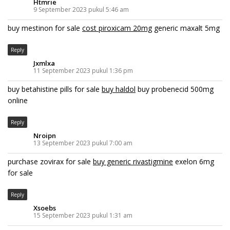
Htmrie
9 September 2023 pukul 5:46 am
buy mestinon for sale
cost piroxicam 20mg
generic maxalt 5mg
Reply
Jxmlxa
11 September 2023 pukul 1:36 pm
buy betahistine pills for sale
buy haldol
buy probenecid 500mg
online
Reply
Nroipn
13 September 2023 pukul 7:00 am
purchase zovirax for sale
buy generic rivastigmine
exelon 6mg
for sale
Reply
Xsoebs
15 September 2023 pukul 1:31 am