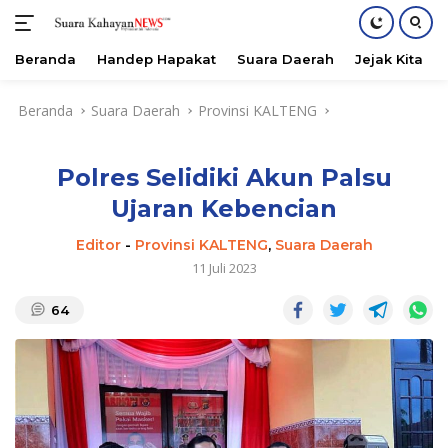
Beranda
Handep Hapakat
Suara Daerah
Jejak Kita
Langsung
Beranda
Suara Daerah
Provinsi KALTENG
ke
konten
Polres Selidiki Akun Palsu
Ujaran Kebencian
Editor
-
Provinsi KALTENG
,
Suara Daerah
11 Juli 2023
64