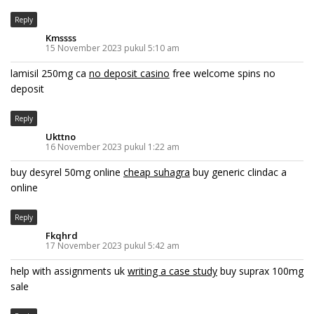
Reply
Kmssss
15 November 2023 pukul 5:10 am
lamisil 250mg ca
no deposit casino
free welcome spins no
deposit
Reply
Ukttno
16 November 2023 pukul 1:22 am
buy desyrel 50mg online
cheap suhagra
buy generic clindac a
online
Reply
Fkqhrd
17 November 2023 pukul 5:42 am
help with assignments uk
writing a case study
buy suprax 100mg
sale