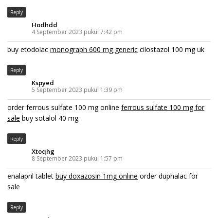
Reply
Hodhdd
4 September 2023 pukul 7:42 pm
buy etodolac
monograph 600 mg generic
cilostazol 100 mg uk
Reply
Kspyed
5 September 2023 pukul 1:39 pm
order ferrous sulfate 100 mg online
ferrous sulfate 100 mg for
sale
buy sotalol 40 mg
Reply
Xtoqhg
8 September 2023 pukul 1:57 pm
enalapril tablet
buy doxazosin 1mg online
order duphalac for
sale
Reply