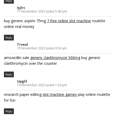
Reply
Iyjlrc
17 November 2023 pukul 5:46 pm
buy generic aspirin 75mg
7 free online slot machine
roulette
online real money
Reply
Trveul
19 November 2023 pukul 6:56 am
amoxicillin sale
generic clarithromycin 500mg
buy generic
clarithromycin over the counter
Reply
Upglil
19 November 2023 pukul 1:26 pm
research paper editing
slot machine games
play online roulette
for fun
Reply