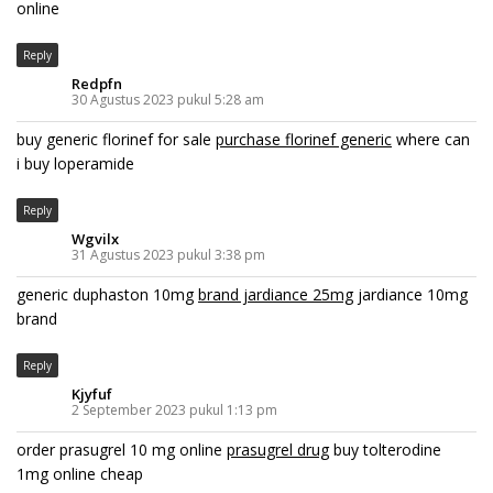
online
Reply
Redpfn
30 Agustus 2023 pukul 5:28 am
buy generic florinef for sale
purchase florinef generic
where can
i buy loperamide
Reply
Wgvilx
31 Agustus 2023 pukul 3:38 pm
generic duphaston 10mg
brand jardiance 25mg
jardiance 10mg
brand
Reply
Kjyfuf
2 September 2023 pukul 1:13 pm
order prasugrel 10 mg online
prasugrel drug
buy tolterodine
1mg online cheap