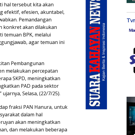
 hal tersebut kita akan
efektif, efesien, akuntabel,
jawabkan. Pemandangan
Tv
h konkret akan dilakukan
i temuan BPK, melalui
ggungjawab, agar temuan ini
kitan Pembangunan
en melakukan percepatan
erapa SKPD, meningkatkan
ingkatkan PAD pada sektor
ujarnya, Selasa, (22/7/25).
ap fraksi PAN Hanura, untuk
yarakat dalam hal
eruyan akan meningkatkan
nan, dan melakukan beberapa