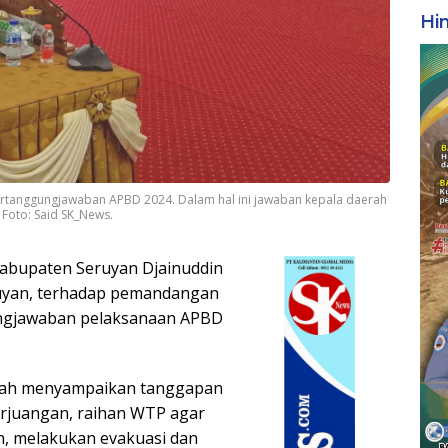
Hi
pertanggungjawaban APBD 2024. Dalam hal ini jawaban kepala daerah
 Foto: Said SK_News.
Kabupaten Seruyan Djainuddin
uyan, terhadap pemandangan
ungjawaban pelaksanaan APBD
erah menyampaikan tanggapan
erjuangan, raihan WTP agar
n, melakukan evakuasi dan