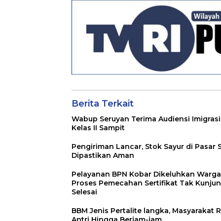
Ditindaklanjuti
Kepada Para AS
Berita Terkait
Wabup Seruyan Terima Audiensi Imigrasi
Kelas II Sampit
Pengiriman Lancar, Stok Sayur di Pasar 
Dipastikan Aman
Pelayanan BPN Kobar Dikeluhkan Warga
Proses Pemecahan Sertifikat Tak Kunju
Selesai
BBM Jenis Pertalite langka, Masyarakat R
Antri Hingga Berjam-jam