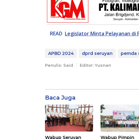
READ
Legislator Minta Pelayanan di
APBD 2024
dprd seruyan
pemda 
Penulis: Said
Editor: Yusnan
Baca Juga
Wabup Seruyan
Wabup Pimpin