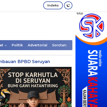
Indeks
tutup
at
Politik
Advertorial
Sorotan
mbauan BPBD Seruyan