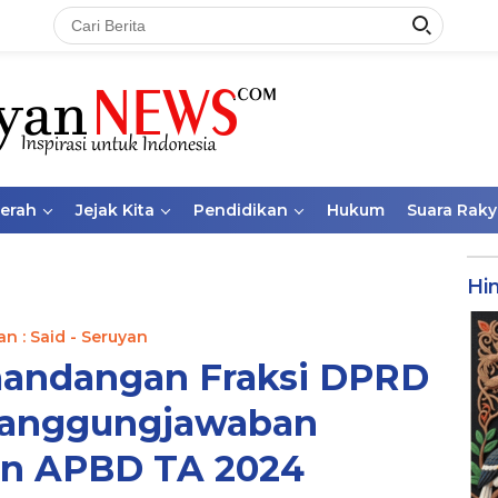
aerah
Jejak Kita
Pendidikan
Hukum
Suara Raky
Hi
n : Said - Seruyan
andangan Fraksi DPRD
rtanggungjawaban
an APBD TA 2024