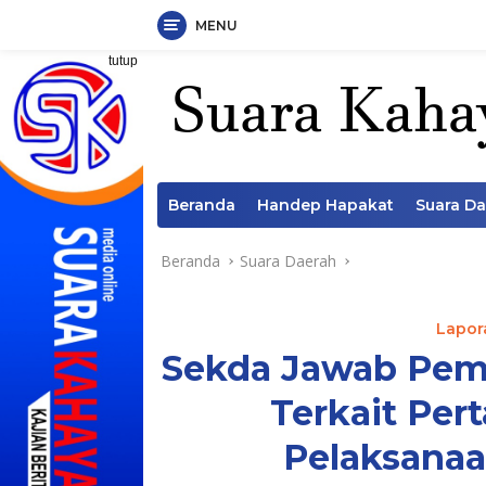
MENU
Langsung
tutup
ke
konten
Beranda
Handep Hapakat
Suara D
Beranda
Suara Daerah
Lapora
Sekda Jawab Pem
Terkait Pe
Pelaksana