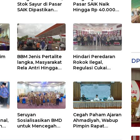
Stok Sayur di Pasar
Pasar SAIK Naik
SAIK Dipastikan
Hingga Rp 40.000
Aman
Perkilogram
tim
BBM Jenis Pertalite
Hindari Peredaran
DP
langka, Masyarakat
Rokok Ilegal,
Rela Antri Hingga
Regulasi Cukai
n
Berjam-jam
Disosialisasikan
ama
Seruyan
Cegah Paham Ajaran
nal,
Sosialisasikan BMD
Ahmadiyah, Wabup
n
untuk Mencegah
Pimpin Rapat
Tipikor
Pengawasan Aliran
b
Kepercayaan