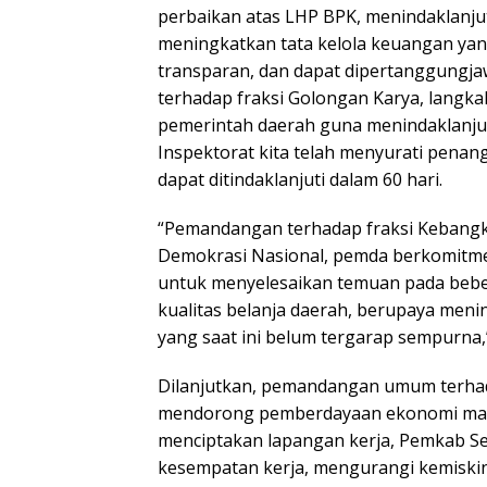
perbaikan atas LHP BPK, menindaklanjuti
meningkatkan tata kelola keuangan yang 
transparan, dan dapat dipertanggung
terhadap fraksi Golongan Karya, langka
pemerintah daerah guna menindaklanjut
Inspektorat kita telah menyurati penan
dapat ditindaklanjuti dalam 60 hari.
“Pemandangan terhadap fraksi Kebang
Demokrasi Nasional, pemda berkomitm
untuk menyelesaikan temuan pada beb
kualitas belanja daerah, berupaya men
yang saat ini belum tergarap sempurna,” 
Dilanjutkan, pemandangan umum terhad
mendorong pemberdayaan ekonomi mas
menciptakan lapangan kerja, Pemkab S
kesempatan kerja, mengurangi kemiski