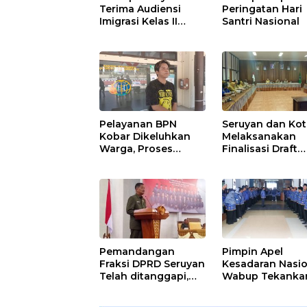
Terima Audiensi
Peringatan Hari
Imigrasi Kelas II
Santri Nasional
Sampit
Pelayanan BPN
Seruyan dan Ko
Kobar Dikeluhkan
Melaksanakan
Warga, Proses
Finalisasi Draft
Pemecahan
Kesepakatan da
Sertifikat Tak
Perjanjian Bers
Kunjung Selesai
Pemandangan
Pimpin Apel
Fraksi DPRD Seruyan
Kesadaran Nasio
Telah ditanggapi,
Wabup Tekanka
Raperda RPJMD
Disiplin dan
Segera
Tanggung Jawa