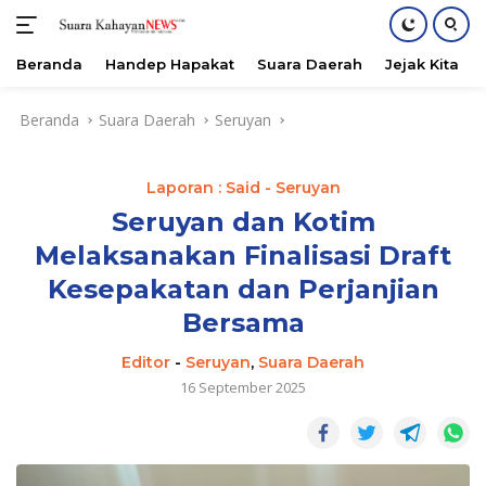
Beranda
Handep Hapakat
Suara Daerah
Jejak Kita
Langsung
Beranda
Suara Daerah
Seruyan
ke
konten
Laporan : Said - Seruyan
Seruyan dan Kotim
Melaksanakan Finalisasi Draft
Kesepakatan dan Perjanjian
Bersama
Editor
-
Seruyan
,
Suara Daerah
16 September 2025