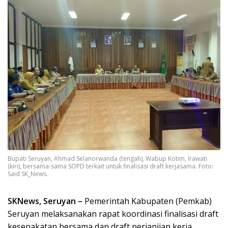
Bupati Seruyan, Ahmad Selanorwanda (tengah), Wabup Kotim, Irawati
(kiri), bersama-sama SOPD terkait untuk finalisasi draft kerjasama. Foto:
Said SK_News.
SKNews, Seruyan –
Pemerintah Kabupaten (Pemkab)
Seruyan melaksanakan rapat koordinasi finalisasi draft
kesepakatan bersama dan draft perjanjian kerja