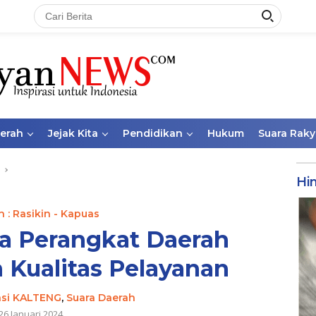
aerah
Jejak Kita
Pendidikan
Hukum
Suara Raky
Hi
 : Rasikin - Kapuas
ta Perangkat Daerah
Kualitas Pelayanan
nsi KALTENG
,
Suara Daerah
26 Januari 2024