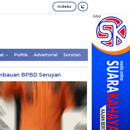
Indeks
tutup
at
Politik
Advertorial
Sorotan
mbauan BPBD Seruyan