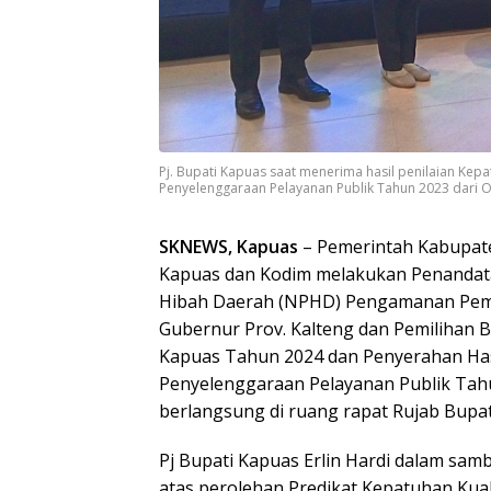
Pj. Bupati Kapuas saat menerima hasil penilaian Ke
Penyelenggaraan Pelayanan Publik Tahun 2023 dari O
SKNEWS, Kapuas
– Pemerintah Kabupat
Kapuas dan Kodim melakukan Penandat
Hibah Daerah (NPHD) Pengamanan Pemi
Gubernur Prov. Kalteng dan Pemilihan B
Kapuas Tahun 2024 dan Penyerahan Has
Penyelenggaraan Pelayanan Publik Tah
berlangsung di ruang rapat Rujab Bupat
Pj Bupati Kapuas Erlin Hardi dalam sa
atas perolehan Predikat Kepatuhan Kual