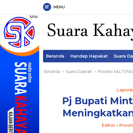
MENU
Langsung
tutup
ke
konten
Beranda
Handep Hapakat
Suara D
Beranda
Suara Daerah
Provinsi KALTENG
Laporan
Pj Bupati Min
Meningkatkan 
Editor
-
Provi