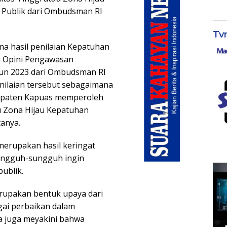
Publik dari Ombudsman RI
Tv
ma hasil penilaian Kepatuhan
u Opini Pengawasan
un 2023 dari Ombudsman RI
nilaian tersebut sebagaimana
bupaten Kapuas memperoleh
u Zona Hijau Kepatuhan
tanya.
merupakan hasil keringat
 sungguh-sungguh ingin
ublik.
erupakan bentuk upaya dari
gai perbaikan dalam
a juga meyakini bahwa