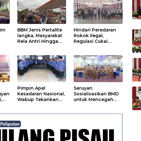
tim
BBM Jenis Pertalite
Hindari Peredaran
langka, Masyarakat
Rokok Ilegal,
Rela Antri Hingga
Regulasi Cukai
n
Berjam-jam
Disosialisasikan
ama
Pimpin Apel
Seruyan
uyan
Kesadaran Nasional,
Sosialisasikan BMD
,
Wabup Tekankan
untuk Mencegah
Disiplin dan
Tipikor
Tanggung Jawab
Kepada Para ASN