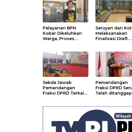
Pelayanan BPN
Seruyan dan Ko
Kobar Dikeluhkan
Melaksanakan
Warga, Proses
Finalisasi Draft
Pemecahan
Kesepakatan da
Sertifikat Tak
Perjanjian Bers
Kunjung Selesai
Sekda Jawab
Pemandangan
Pemandangan
Fraksi DPRD Ser
Fraksi DPRD Terkait
Telah ditanggapi
Pertanggungjawaba
Raperda RPJMD
n Pelaksanaan APBD
Segera
TA 2024
Ditindaklanjuti