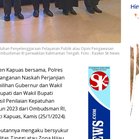
Hi
patuhan Penyelenggaraan Pelayanan Publik atau Opini Pengawasan
mbudsman RI perwakilan Kalimantan Tengah. Foto : Rasikin SK News
en Kapuas bersama, Polres
anganan Naskah Perjanjian
lihan Gubernur dan Wakil
upati dan Wakil Bupati
il Penilaian Kepatuhan
un 2023 dari Ombudsman RI,
i Kapuas, Kamis (25/1/2024).
mbutannya mengaku bersyukur
itas Tinggi atau Zona Hijau