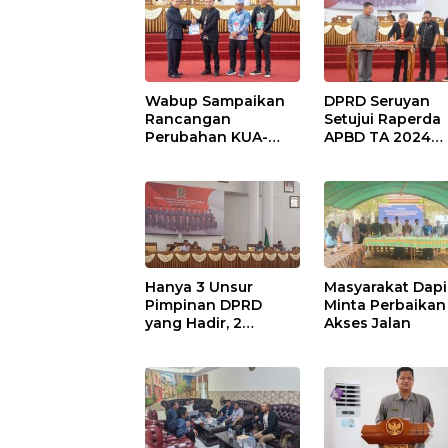
Wabup Sampaikan
DPRD Seruyan
Rancangan
Setujui Raperda
Perubahan KUA-
APBD TA 2024
PPAS APBD TA 2025
Ditetapkan Menj
Perda
Hanya 3 Unsur
Masyarakat Dapi
Pimpinan DPRD
Minta Perbaikan
yang Hadir, 2
Akses Jalan
Agenda Paripurna
Terpaksa di Tunda