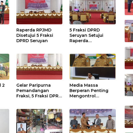
Raperda RPJMD
5 Fraksi DPRD
Disetujui 5 Fraksi
Seruyan Setujui
DPRD Seruyan
Raperda
adi
Pertanggungjawaba
n Pelaksanaan APBD
TA 2024
l 2
Gelar Paripurna
Media Massa
Pemandangan
Berperan Penting
Fraksi, 5 Fraksi DPRD
Mengontrol
Terima 2 Buah
Jalannya
Usulan Raperda
Pemerintahan