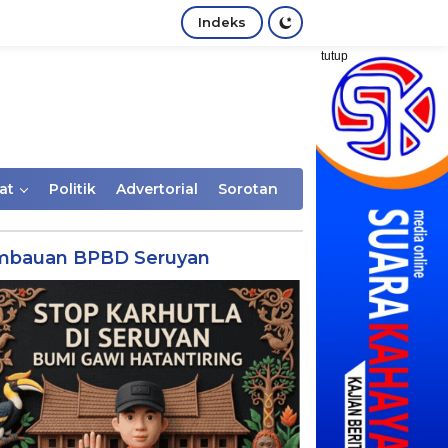
Indeks
tutup
at
Politik
Advertorial
Sorotan
mbauan BPBD Seruyan