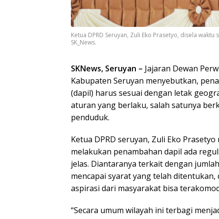
Ketua DPRD Seruyan, Zuli Eko Prasetyo, disela wakt
SK_News.
SKNews, Seruyan –
Jajaran Dewan Perw
Kabupaten Seruyan menyebutkan, pena
(dapil) harus sesuai dengan letak geog
aturan yang berlaku, salah satunya ber
penduduk.
Ketua DPRD seruyan, Zuli Eko Prasetyo
melakukan penambahan dapil ada regul
jelas. Diantaranya terkait dengan juml
mencapai syarat yang telah ditentukan, 
aspirasi dari masyarakat bisa terakomod
“Secara umum wilayah ini terbagi menjadi