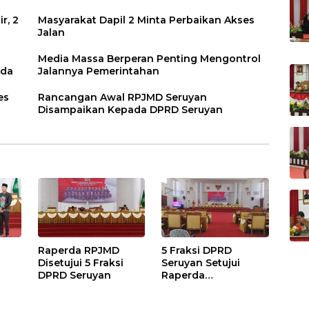
r, 2
Masyarakat Dapil 2 Minta Perbaikan Akses
Jalan
Media Massa Berperan Penting Mengontrol
rda
Jalannya Pemerintahan
es
Rancangan Awal RPJMD Seruyan
Disampaikan Kepada DPRD Seruyan
Raperda RPJMD
5 Fraksi DPRD
Disetujui 5 Fraksi
Seruyan Setujui
DPRD Seruyan
Raperda
adi
Pertanggungjawaba
n Pelaksanaan APBD