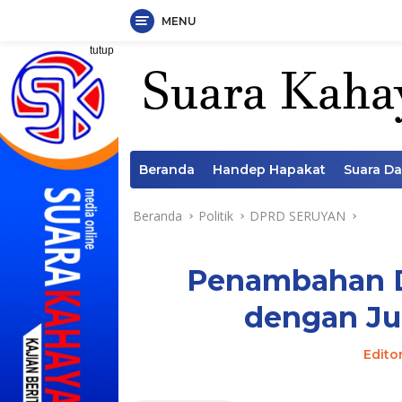
MENU
Langsung
tutup
ke
konten
Beranda
Handep Hapakat
Suara D
Beranda
Politik
DPRD SERUYAN
Penambahan D
dengan J
Edito