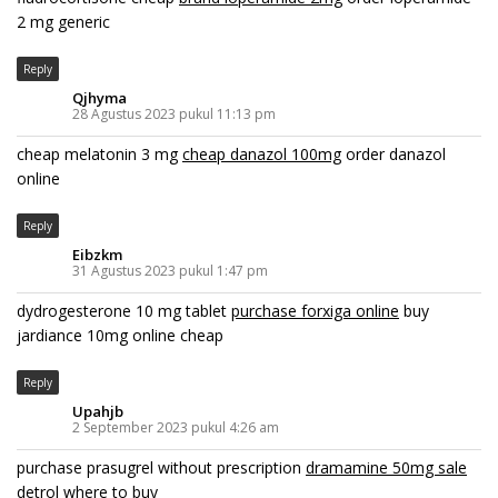
2 mg generic
Reply
Qjhyma
28 Agustus 2023 pukul 11:13 pm
cheap melatonin 3 mg
cheap danazol 100mg
order danazol
online
Reply
Eibzkm
31 Agustus 2023 pukul 1:47 pm
dydrogesterone 10 mg tablet
purchase forxiga online
buy
jardiance 10mg online cheap
Reply
Upahjb
2 September 2023 pukul 4:26 am
purchase prasugrel without prescription
dramamine 50mg sale
detrol where to buy