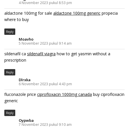
4 November 2023 pukul 8:53 pm
aldactone 100mg for sale
aldactone 100mg generic
propecia
where to buy
Reply
Moavho
5 November 2023 pukul 9:14 am
sildenafil ca
sildenafil viagra
how to get yasmin without a
prescription
Reply
Dlrxka
6 November 2023 pukul 4:43 pm
fluconazole price
ciprofloxacin 1000mg canada
buy ciprofloxacin
generic
Reply
Oypwba
7 November 2023 pukul 9:10 am