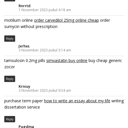
Rnrrtd
1 November 2023 pukul 4:18 am
motilium online
order carvedilol 25mg online cheap
order
sumycin without prescription
Reply
Jxrhxs
3 November 2023 pukul 3:14 am
tamsulosin 0.2mg pills
simvastatin buy online
buy cheap generic
zocor
Reply
Krniuy
3 November 2023 pukul 9:24 am
purchase term paper
how to write an essay about my life
writing
dissertation service
Reply
Pugdma