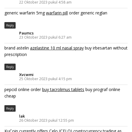
22 Oktober 2023 pukul 4:58 am
generic warfarin 5mg
warfarin pill
order generic reglan
Reply
Paumcs
23 Oktober 2023 pukul 6:27 am
brand astelin
azelastine 10 ml nasal spray
buy irbesartan without
prescription
Reply
Xvcwmi
25 Oktober 2023 pukul 4:15 pm
pepcid online order
buy tacrolimus tablets
buy prograf online
cheap
Reply
lak
26 Oktober 2023 pukul 12:55 pm
KuCoin currently offers Celo (CELO) cryptocurrency trading as