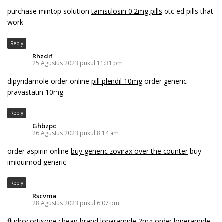
purchase mintop solution
tamsulosin 0.2mg pills
otc ed pills that
work
Reply
Rhzdif
25 Agustus 2023 pukul 11:31 pm
dipyridamole order online
pill plendil 10mg
order generic
pravastatin 10mg
Reply
Ghbzpd
26 Agustus 2023 pukul 8:14 am
order aspirin online
buy generic zovirax over the counter
buy
imiquimod generic
Reply
Rscvma
28 Agustus 2023 pukul 6:07 pm
fludrocortisone cheap
brand loperamide 2mg
order loperamide