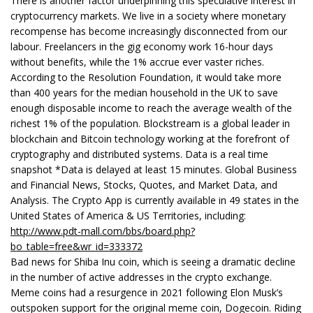
There is another factor underpinning this speculative interest in
cryptocurrency markets. We live in a society where monetary
recompense has become increasingly disconnected from our
labour. Freelancers in the gig economy work 16-hour days
without benefits, while the 1% accrue ever vaster riches.
According to the Resolution Foundation, it would take more
than 400 years for the median household in the UK to save
enough disposable income to reach the average wealth of the
richest 1% of the population. Blockstream is a global leader in
blockchain and Bitcoin technology working at the forefront of
cryptography and distributed systems. Data is a real time
snapshot *Data is delayed at least 15 minutes. Global Business
and Financial News, Stocks, Quotes, and Market Data, and
Analysis. The Crypto App is currently available in 49 states in the
United States of America & US Territories, including:
http://www.pdt-mall.com/bbs/board.php?
bo_table=free&wr_id=333372
Bad news for Shiba Inu coin, which is seeing a dramatic decline
in the number of active addresses in the crypto exchange.
Meme coins had a resurgence in 2021 following Elon Musk’s
outspoken support for the original meme coin, Dogecoin. Riding