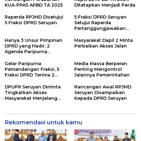
KUA-PPAS APBD TA 2025
Ditetapkan Menjadi Perda
Raperda RPJMD Disetujui
5 Fraksi DPRD Seruyan
5 Fraksi DPRD Seruyan
Setujui Raperda
Pertanggungjawaban
Pelaksanaan APBD TA
2024
Hanya 3 Unsur Pimpinan
Masyarakat Dapil 2 Minta
DPRD yang Hadir, 2
Perbaikan Akses Jalan
Agenda Paripurna
Terpaksa di Tunda
Gelar Paripurna
Media Massa Berperan
Pemandangan Fraksi, 5
Penting Mengontrol
Fraksi DPRD Terima 2
Jalannya Pemerintahan
Buah Usulan Raperda
DPUPR Seruyan Diminta
Rancangan Awal RPJMD
Tingkatkan Akses
Seruyan Disampaikan
Masyarakat Menjelang
Kepada DPRD Seruyan
Lebaran
Rekomendasi untuk kamu