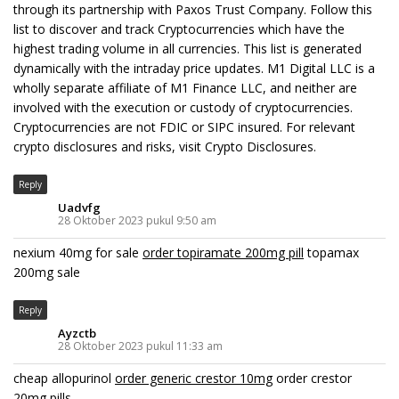
through its partnership with Paxos Trust Company. Follow this
list to discover and track Cryptocurrencies which have the
highest trading volume in all currencies. This list is generated
dynamically with the intraday price updates. M1 Digital LLC is a
wholly separate affiliate of M1 Finance LLC, and neither are
involved with the execution or custody of cryptocurrencies.
Cryptocurrencies are not FDIC or SIPC insured. For relevant
crypto disclosures and risks, visit Crypto Disclosures.
Reply
Uadvfg
28 Oktober 2023 pukul 9:50 am
nexium 40mg for sale
order topiramate 200mg pill
topamax
200mg sale
Reply
Ayzctb
28 Oktober 2023 pukul 11:33 am
cheap allopurinol
order generic crestor 10mg
order crestor
20mg pills