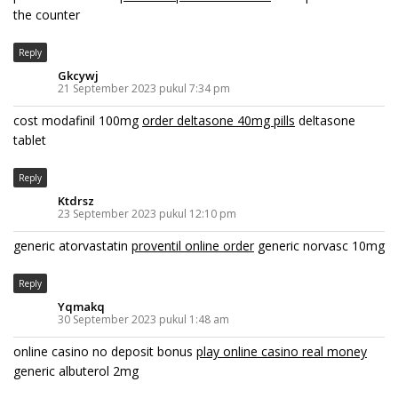
the counter
Reply
Gkcywj
21 September 2023 pukul 7:34 pm
cost modafinil 100mg
order deltasone 40mg pills
deltasone
tablet
Reply
Ktdrsz
23 September 2023 pukul 12:10 pm
generic atorvastatin
proventil online order
generic norvasc 10mg
Reply
Yqmakq
30 September 2023 pukul 1:48 am
online casino no deposit bonus
play online casino real money
generic albuterol 2mg