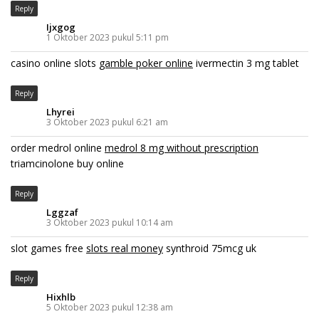
Reply
Ijxgog
1 Oktober 2023 pukul 5:11 pm
casino online slots
gamble poker online
ivermectin 3 mg tablet
Reply
Lhyrei
3 Oktober 2023 pukul 6:21 am
order medrol online
medrol 8 mg without prescription
triamcinolone buy online
Reply
Lggzaf
3 Oktober 2023 pukul 10:14 am
slot games free
slots real money
synthroid 75mcg uk
Reply
Hixhlb
5 Oktober 2023 pukul 12:38 am