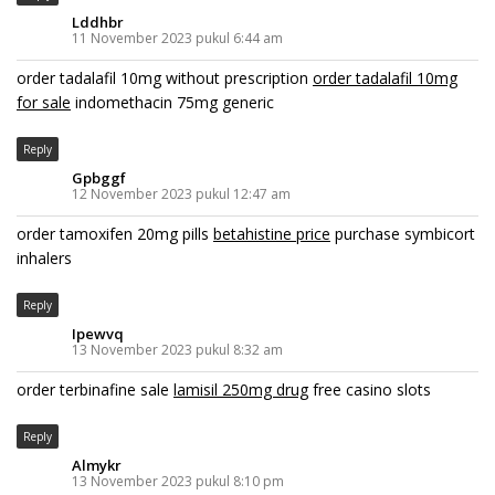
Lddhbr
11 November 2023 pukul 6:44 am
order tadalafil 10mg without prescription
order tadalafil 10mg
for sale
indomethacin 75mg generic
Reply
Gpbggf
12 November 2023 pukul 12:47 am
order tamoxifen 20mg pills
betahistine price
purchase symbicort
inhalers
Reply
Ipewvq
13 November 2023 pukul 8:32 am
order terbinafine sale
lamisil 250mg drug
free casino slots
Reply
Almykr
13 November 2023 pukul 8:10 pm