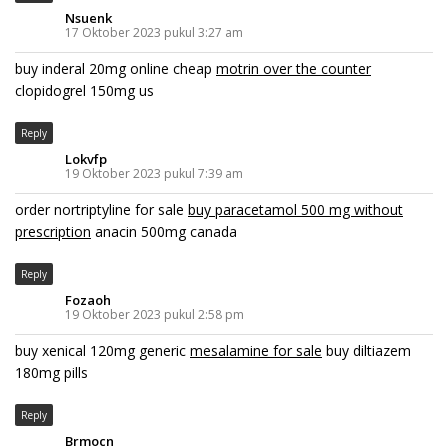
Nsuenk
17 Oktober 2023 pukul 3:27 am
buy inderal 20mg online cheap
motrin over the counter
clopidogrel 150mg us
Reply
Lokvfp
19 Oktober 2023 pukul 7:39 am
order nortriptyline for sale
buy paracetamol 500 mg without
prescription
anacin 500mg canada
Reply
Fozaoh
19 Oktober 2023 pukul 2:58 pm
buy xenical 120mg generic
mesalamine for sale
buy diltiazem
180mg pills
Reply
Brmocn