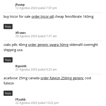
Jfusep
12 Agustus 2023 pukul 7:07 pm
buy tricor for sale
order tricor pill
cheap fenofibrate 160mg
Reply
Xfrawc
20 Agustus 2023 pukul 7:37 am
cialis pills 40mg
order generic viagra 50mg
sildenafil overnight
shipping usa
Reply
Ripvmh
21 Agustus 2023 pukul 6:23 am
acarbose 25mg canada
order fulvicin 250mg generic
cost
fulvicin
Reply
Ffzuhb
22 Agustus 2023 pukul 10:22 pm