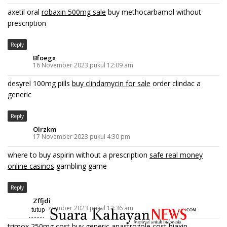
axetil oral
robaxin 500mg sale
buy methocarbamol without
prescription
Reply
Bfoegx
16 November 2023 pukul 12:09 am
desyrel 100mg pills
buy clindamycin for sale
order clindac a
generic
Reply
Olrzkm
17 November 2023 pukul 4:30 pm
where to buy aspirin without a prescription
safe real money
online casinos
gambling game
Reply
Zffjdi
19 November 2023 pukul 12:36 am
tutup
..........
trimox 250mg cost
buy generic anastrozole
cost biaxin