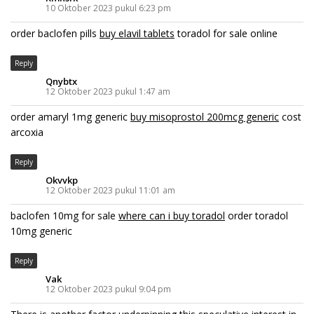
10 Oktober 2023 pukul 6:23 pm
order baclofen pills
buy elavil tablets
toradol for sale online
Reply
Qnybtx
12 Oktober 2023 pukul 1:47 am
order amaryl 1mg generic
buy misoprostol 200mcg generic
cost
arcoxia
Reply
Okvvkp
12 Oktober 2023 pukul 11:01 am
baclofen 10mg for sale
where can i buy toradol
order toradol
10mg generic
Reply
Vak
12 Oktober 2023 pukul 9:04 pm