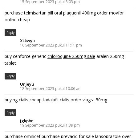
15 September 2023 pukul 3:03 pm
purchase telmisartan pill
oral plaquenil 400mg
order movfor
online cheap
Reply
Xkkwyu
16 September 2023 pukul 11:11 pm
buy cenforce generic
chloroquine 250mg sale
aralen 250mg
tablet
Reply
Unjeyu
18 September 2023 pukul 10:06 am
buying cialis cheap
tadalafil cialis
order viagra 50mg
Reply
Jgkpbn
19 September 2023 pukul 1:39 pm
purchase omnicef
purchase prevacid for sale
lansoprazole over