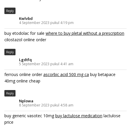
Reply
Kwlvbd
4 September 2023 pukul 4:19 pm
buy etodolac for sale
where to buy pletal without a prescription
cilostazol online order
Reply
Lgdtfq
5 September 2023 pukul 4:41 am
ferrous online order
ascorbic acid 500 mg ca
buy betapace
40mg online cheap
Reply
Nplowa
8 September 2023 pukul 4:58 am
buy generic vasotec 10mg
buy lactulose medication
lactulose
price