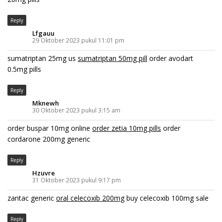
Reply
Lfgauu
29 Oktober 2023 pukul 11:01 pm
sumatriptan 25mg us
sumatriptan 50mg pill
order avodart
0.5mg pills
Reply
Mknewh
30 Oktober 2023 pukul 3:15 am
order buspar 10mg online
order zetia 10mg pills
order
cordarone 200mg generic
Reply
Hzuvre
31 Oktober 2023 pukul 9:17 pm
zantac generic
oral celecoxib 200mg
buy celecoxib 100mg sale
Reply