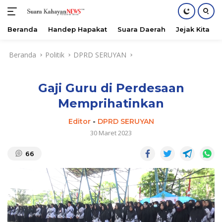
Beranda
Handep Hapakat
Suara Daerah
Jejak Kita
Langsung
Beranda
Politik
DPRD SERUYAN
ke
konten
Gaji Guru di Perdesaan
Memprihatinkan
Editor
-
DPRD SERUYAN
30 Maret 2023
66