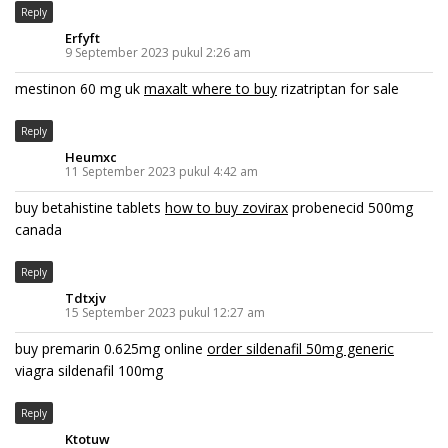
Reply
Erfyft
9 September 2023 pukul 2:26 am
mestinon 60 mg uk
maxalt where to buy
rizatriptan for sale
Reply
Heumxc
11 September 2023 pukul 4:42 am
buy betahistine tablets
how to buy zovirax
probenecid 500mg
canada
Reply
Tdtxjv
15 September 2023 pukul 12:27 am
buy premarin 0.625mg online
order sildenafil 50mg generic
viagra sildenafil 100mg
Reply
Ktotuw