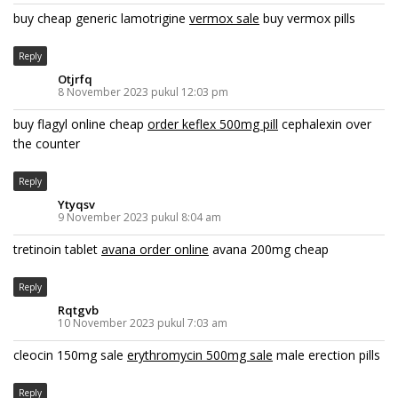
buy cheap generic lamotrigine
vermox sale
buy vermox pills
Reply
Otjrfq
8 November 2023 pukul 12:03 pm
buy flagyl online cheap
order keflex 500mg pill
cephalexin over
the counter
Reply
Ytyqsv
9 November 2023 pukul 8:04 am
tretinoin tablet
avana order online
avana 200mg cheap
Reply
Rqtgvb
10 November 2023 pukul 7:03 am
cleocin 150mg sale
erythromycin 500mg sale
male erection pills
Reply