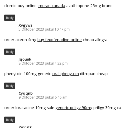
clomid buy online
imuran canada
azathioprine 25mg brand
Reply
Xvgyws
5 Oktober 2023 pukul 10:47 pm
order aceon 4mg
buy fexofenadine online
cheap allegra
Reply
Jqouuk
8 Oktober 2023 pukul 4:32 pm
phenytoin 100mg generic
oral phenytoin
ditropan cheap
Reply
Cyqqnb
9 Oktober 2023 pukul 6:46 am
order loratadine 10mg sale
generic priligy 90mg
priligy 30mg ca
Reply
Rmnsfk