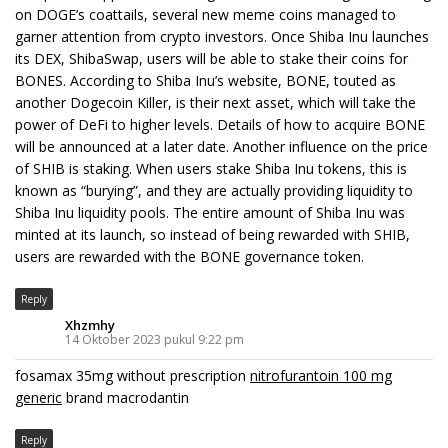
on DOGE’s coattails, several new meme coins managed to
garner attention from crypto investors. Once Shiba Inu launches
its DEX, ShibaSwap, users will be able to stake their coins for
BONES. According to Shiba Inu’s website, BONE, touted as
another Dogecoin Killer, is their next asset, which will take the
power of DeFi to higher levels. Details of how to acquire BONE
will be announced at a later date. Another influence on the price
of SHIB is staking. When users stake Shiba Inu tokens, this is
known as “burying”, and they are actually providing liquidity to
Shiba Inu liquidity pools. The entire amount of Shiba Inu was
minted at its launch, so instead of being rewarded with SHIB,
users are rewarded with the BONE governance token.
Reply
Xhzmhy
14 Oktober 2023 pukul 9:22 pm
fosamax 35mg without prescription
nitrofurantoin 100 mg
generic
brand macrodantin
Reply