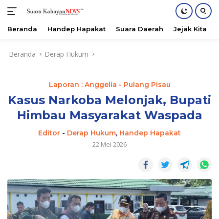
Beranda
Handep Hapakat
Suara Daerah
Jejak Kita
Langsung
Beranda
Derap Hukum
ke
konten
Laporan : Anggelia - Pulang Pisau
Kasus Narkoba Melonjak, Bupati
Himbau Masyarakat Waspada
Editor
-
Derap Hukum
,
Handep Hapakat
22 Mei 2026