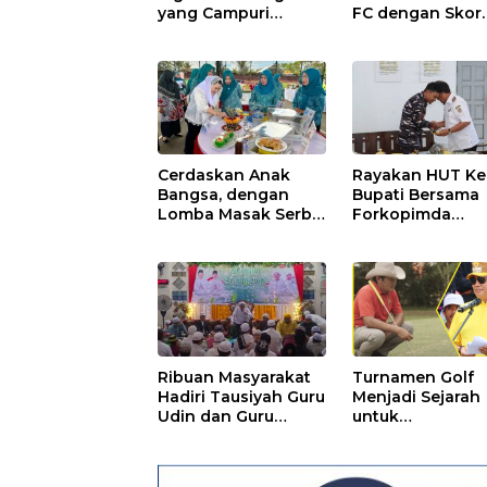
yang Campuri
FC dengan Skor
Sistem Pendidikan
Tipis
Sekolah: Antara Hak,
Batas, dan Etika
Hukum Pendidikan
Cerdaskan Anak
Rayakan HUT Ke
Bangsa, dengan
Bupati Bersama
Lomba Masak Serba
Forkopimda
Ikan
Kunjungi Marka
POS TNI AL
Ribuan Masyarakat
Turnamen Golf
Hadiri Tausiyah Guru
Menjadi Sejarah
Udin dan Guru
untuk
Mahmud
Mengharumkan
Seruyan