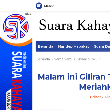
MENU
Langsung
tutup
ke
konten
Beranda
Handep Hapakat
Suara D
Beranda
Serba Serbi
Global NEWS
Malam ini Giliran
Meriahk
Editor
-
Gl