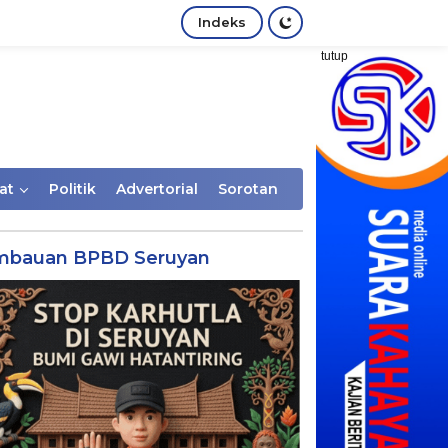
Indeks
tutup
at
Politik
Advertorial
Sorotan
mbauan BPBD Seruyan