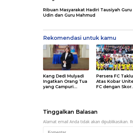
Ribuan Masyarakat Hadiri Tausiyah Guru
Udin dan Guru Mahmud
Rekomendasi untuk kamu
Kang Dedi Mulyadi
Persera FC Takl
Ingatkan Orang Tua
Atas Kobar Unit
yang Campuri
FC dengan Skor
Sistem Pendidikan
Tipis
Sekolah: Antara Hak,
Batas, dan Etika
Hukum Pendidikan
Tinggalkan Balasan
Alamat email Anda tidak akan dipublikasikan.
R