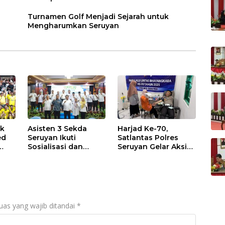
Turnamen Golf Menjadi Sejarah untuk
Mengharumkan Seruyan
uk
Asisten 3 Sekda
Harjad Ke-70,
ed
Seruyan Ikuti
Satlantas Polres
Sosialisasi dan
Seruyan Gelar Aksi
Penandatanganan
Donor Darah
ASN Corporate
University
uas yang wajib ditandai
*