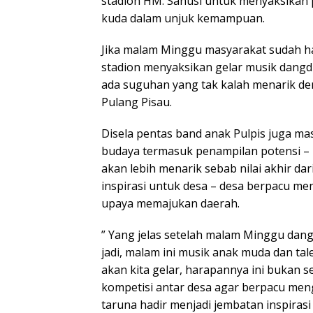
stadion HM. Sanusi untuk menyaksikan 
kuda dalam unjuk kemampuan.
Jika malam Minggu masyarakat sudah h
stadion menyaksikan gelar musik dang
ada suguhan yang tak kalah menarik de
Pulang Pisau.
Disela pentas band anak Pulpis juga ma
budaya termasuk penampilan potensi – p
akan lebih menarik sebab nilai akhir d
inspirasi untuk desa – desa berpacu me
upaya memajukan daerah.
” Yang jelas setelah malam Minggu dan
jadi, malam ini musik anak muda dan tale
akan kita gelar, harapannya ini bukan s
kompetisi antar desa agar berpacu meng
taruna hadir menjadi jembatan inspirasi