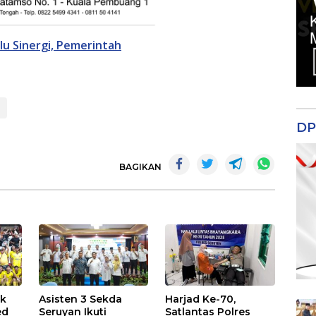
u Sinergi, Pemerintah
DP
BAGIKAN
uk
Asisten 3 Sekda
Harjad Ke-70,
ed
Seruyan Ikuti
Satlantas Polres