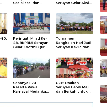
Sosialisasi dan
Seruyan Gelar Aksi
Penandatanganan
Donor Darah
ASN Corporate
University
-80,
Peringati Milad Ke-
Turnamen
48, BKPRMI Seruyan
Rangkaian Hari Jadi
Gelar Khotmil Qur’an
Seruyan Ke-23 dan
s
dan Doa Bersama
HUT Kemerdekaan
untuk Bangsa
Ke-80 RI Resmi
Ditutup
Sebanyak 70
UZB: Doakan
Peserta Pawai
Seruyan Lebih Maju
Karnaval Meriahkan
dan Berkah untuk
HUT Seruyan Ke-23
Semua di Usia Ke-23
dan HUT RI ke-80
Tahun