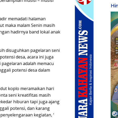
penampilan musisi – musisi
Hi
adir memadati halaman
dut maka malam Senin masih
ngan hadirnya band lokal anak
sih disuguhkan pagelaran seni
otensi desa, acara ini juga
ari pagelaran adalah memacu
nggali potensi desa dalam
gdut koplo meramaikan hari
nta seni kreatifitas masih
ekedar hiburan tapi juga ajang
gali potensi, dan karang
 penyelengaraan kegiatan, ‘