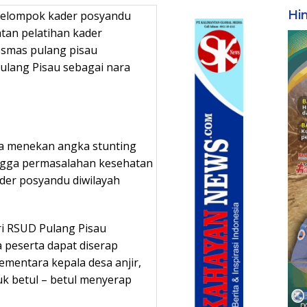
Hi
kelompok kader posyandu
atan pelatihan kader
esmas pulang pisau
ulang Pisau sebagai nara
ya menekan angka stunting
ingga permasalahan kesehatan
ader posyandu diwilayah
ri RSUD Pulang Pisau
 peserta dapat diserap
ementara kepala desa anjir,
k betul – betul menyerap