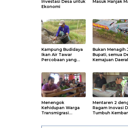
Investasi Desa untuk
Masuk Hanjak M
Ekonomi
Kampung Budidaya
Bukan Menagih J
Ikan Air Tawar
Bupati, semua D
Percobaan yang
Kemajuan Daera
Membawa Hasil
Menengok
Mentaren 2 den
Kehidupan Warga
Ragam Inovasi D
Transmigrasi
Tumbuh Kemba
Perkotaan Hanjak
Ekonomi
Maju