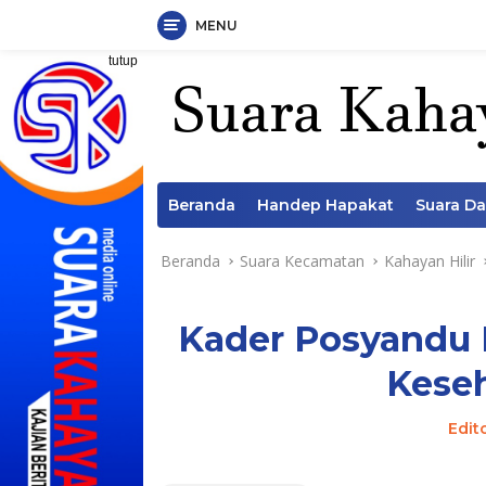
MENU
Langsung
tutup
ke
konten
Beranda
Handep Hapakat
Suara D
Beranda
Suara Kecamatan
Kahayan Hilir
Kader Posyandu 
Kese
Edit