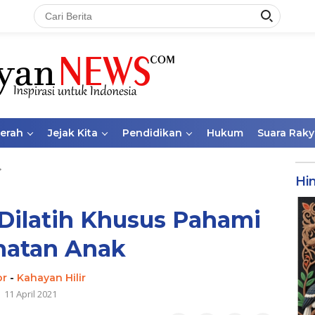
aerah
Jejak Kita
Pendidikan
Hukum
Suara Raky
Hi
Dilatih Khusus Pahami
hatan Anak
or
-
Kahayan Hilir
11 April 2021