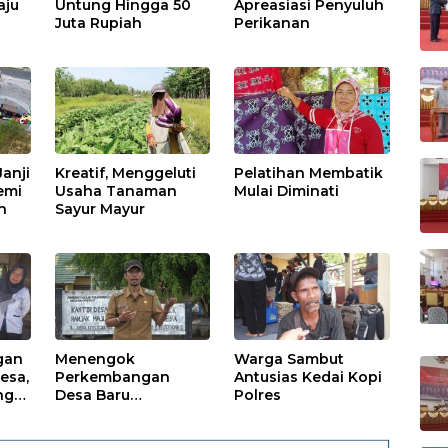
aju
Untung Hingga 50
Apreasiasi Penyuluh
Juta Rupiah
Perikanan
anji
Kreatif, Menggeluti
Pelatihan Membatik
emi
Usaha Tanaman
Mulai Diminati
h
Sayur Mayur
gan
Menengok
Warga Sambut
esa,
Perkembangan
Antusias Kedai Kopi
ng
Desa Baru
Polres
dikawasan Kota