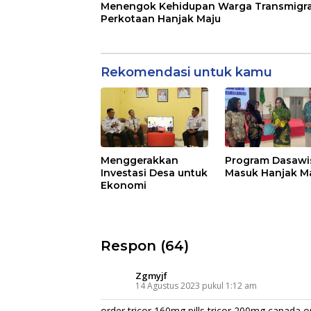
Menengok Kehidupan Warga Transmigra
Perkotaan Hanjak Maju
Rekomendasi untuk kamu
Menggerakkan
Program Dasaw
Investasi Desa untuk
Masuk Hanjak M
Ekonomi
Respon (64)
Zgmyjf
14 Agustus 2023 pukul 1:12 am
order tricor 160mg pills
tricor 200mg canada
or