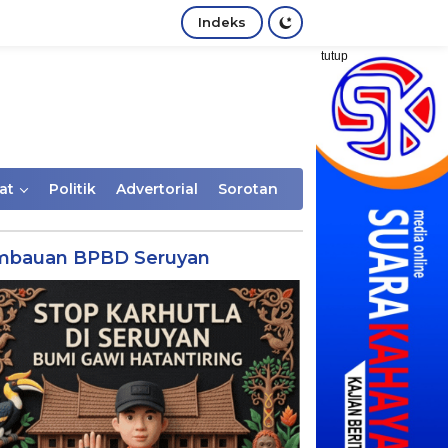
Indeks
tutup
at
Politik
Advertorial
Sorotan
mbauan BPBD Seruyan