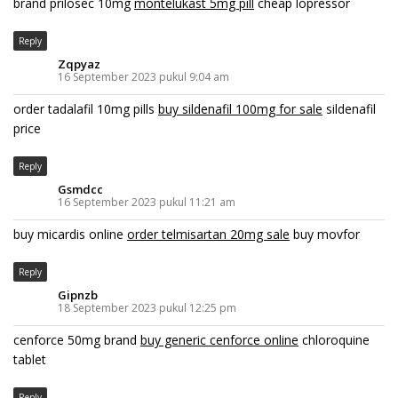
brand prilosec 10mg
montelukast 5mg pill
cheap lopressor
Reply
Zqpyaz
16 September 2023 pukul 9:04 am
order tadalafil 10mg pills
buy sildenafil 100mg for sale
sildenafil
price
Reply
Gsmdcc
16 September 2023 pukul 11:21 am
buy micardis online
order telmisartan 20mg sale
buy movfor
Reply
Gipnzb
18 September 2023 pukul 12:25 pm
cenforce 50mg brand
buy generic cenforce online
chloroquine
tablet
Reply