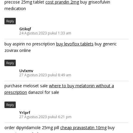
precose 25mg tablet
cost prandin 2mg
buy griseofulvin
medication
Reply
Gtikqf
24 Agustus 2023 pukul 1:33 am
buy aspirin no prescription
buy levoflox tablets
buy generic
zovirax online
Reply
Uvlxmv
27 Agustus 2023 pukul 8:49 am
purchase meloset sale
where to buy melatonin without a
prescription
danazol for sale
Reply
Yrlprf
27 Agustus 2023 pukul 6:21 pm
order dipyridamole 25mg pill
cheap pravastatin 10mg
buy