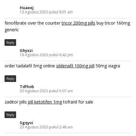
Huaeej
13 Agustus 2023 pukul 8:01 am
fenofibrate over the counter
tricor 200mg pills
buy tricor 160mg
generic
Reply
Ghyxzi
18 Agustus 2023 pukul 6:42 pm
order tadalafil 5mg online
sildenafil 100mg pill
50mg viagra
Reply
Tdfhob
20 Agustus 2023 pukul 5:07 am
zaditor pills
pill ketotifen 1mg
tofranil for sale
Reply
Sgqyvi
23 Agustus 2023 pukul 2:48 am