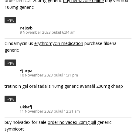
order lamictal 200mg generic
buy nemazole online
buy vermox
100mg generic
Reply
Pejxyb
9 November 2023 pukul 6:34 am
clindamycin us
erythromycin medication
purchase fildena
generic
Reply
Yjurpa
10 November 2023 pukul 1:31 pm
tretinoin gel oral
tadalis 10mg generic
avanafil 200mg cheap
Reply
Ukkafj
11 November 2023 pukul 12:31 am
buy nolvadex for sale
order nolvadex 20mg pill
generic
symbicort