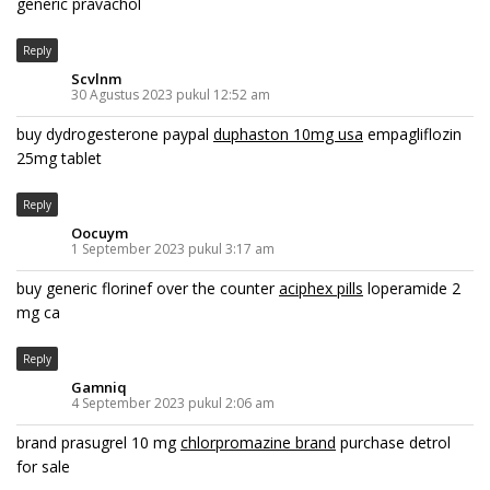
generic pravachol
Reply
Scvlnm
30 Agustus 2023 pukul 12:52 am
buy dydrogesterone paypal
duphaston 10mg usa
empagliflozin
25mg tablet
Reply
Oocuym
1 September 2023 pukul 3:17 am
buy generic florinef over the counter
aciphex pills
loperamide 2
mg ca
Reply
Gamniq
4 September 2023 pukul 2:06 am
brand prasugrel 10 mg
chlorpromazine brand
purchase detrol
for sale