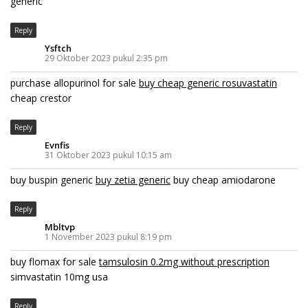
generic
Reply
Ysftch
29 Oktober 2023 pukul 2:35 pm
purchase allopurinol for sale
buy cheap generic rosuvastatin
cheap crestor
Reply
Evnfis
31 Oktober 2023 pukul 10:15 am
buy buspin generic
buy zetia generic
buy cheap amiodarone
Reply
Mbltvp
1 November 2023 pukul 8:19 pm
buy flomax for sale
tamsulosin 0.2mg without prescription
simvastatin 10mg usa
Reply