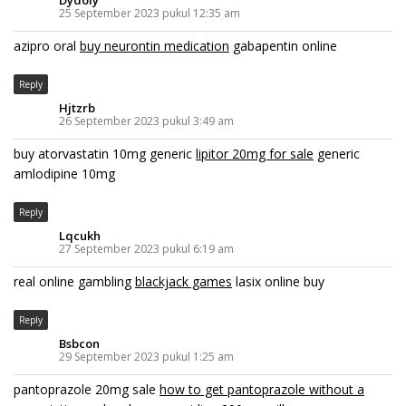
25 September 2023 pukul 12:35 am
azipro oral
buy neurontin medication
gabapentin online
Reply
Hjtzrb
26 September 2023 pukul 3:49 am
buy atorvastatin 10mg generic
lipitor 20mg for sale
generic
amlodipine 10mg
Reply
Lqcukh
27 September 2023 pukul 6:19 am
real online gambling
blackjack games
lasix online buy
Reply
Bsbcon
29 September 2023 pukul 1:25 am
pantoprazole 20mg sale
how to get pantoprazole without a