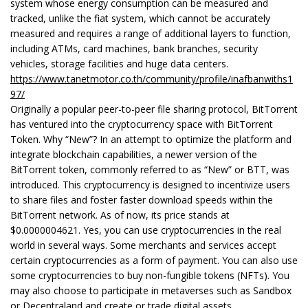
system whose energy consumption can be measured and
tracked, unlike the fiat system, which cannot be accurately
measured and requires a range of additional layers to function,
including ATMs, card machines, bank branches, security
vehicles, storage facilities and huge data centers.
https://www.tanetmotor.co.th/community/profile/inafbanwiths1
97/
Originally a popular peer-to-peer file sharing protocol, BitTorrent
has ventured into the cryptocurrency space with BitTorrent
Token. Why “New”? In an attempt to optimize the platform and
integrate blockchain capabilities, a newer version of the
BitTorrent token, commonly referred to as “New” or BTT, was
introduced. This cryptocurrency is designed to incentivize users
to share files and foster faster download speeds within the
BitTorrent network. As of now, its price stands at
$0.0000004621. Yes, you can use cryptocurrencies in the real
world in several ways. Some merchants and services accept
certain cryptocurrencies as a form of payment. You can also use
some cryptocurrencies to buy non-fungible tokens (NFTs). You
may also choose to participate in metaverses such as Sandbox
or Decentraland and create or trade digital assets.