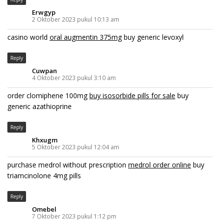
Erwgyp
2 Oktober 2023 pukul 10:13 am
casino world
oral augmentin 375mg
buy generic levoxyl
Reply
Cuwpan
4 Oktober 2023 pukul 3:10 am
order clomiphene 100mg
buy isosorbide pills for sale
buy
generic azathioprine
Reply
Khxugm
5 Oktober 2023 pukul 12:04 am
purchase medrol without prescription
medrol order online
buy
triamcinolone 4mg pills
Reply
Omebel
7 Oktober 2023 pukul 1:12 pm