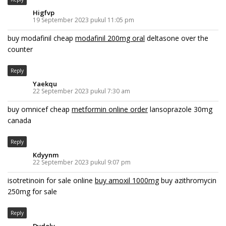
Higfvp
19 September 2023 pukul 11:05 pm
buy modafinil cheap
modafinil 200mg oral
deltasone over the
counter
Reply
Yaekqu
22 September 2023 pukul 7:30 am
buy omnicef cheap
metformin online order
lansoprazole 30mg
canada
Reply
Kdyynm
22 September 2023 pukul 9:07 pm
isotretinoin for sale online
buy amoxil 1000mg
buy azithromycin
250mg for sale
Reply
Dydoly