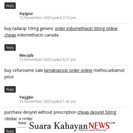
Reply
Xqqyur
12 November 2023 pukul 2:12 pm
buy tadacip 10mg generic
order indomethacin 50mg online
cheap
indomethacin canada
Reply
Wxcqtb
12 November 2023 pukul 8:21 pm
buy cefuroxime sale
bimatoprost order online
methocarbamol
price
Reply
Ywjgkn
15 November 2023 pukul 1:42 am
purchase desyrel without prescription
cheap desyrel 50mg
clindac a order
tutup
..........
Reply