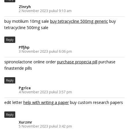
Zlnryh
2 November 2023 pukul 9:10 am
buy motilium 10mg sale
buy tetracycline 500mg generic
buy
tetracycline 500mg sale
Reply
Pffjhp
3 November 2023 pukul 6:06 pm
spironolactone online order
purchase propecia pill
purchase
finasteride pills
Reply
Pgrlce
4 November 2023 pukul 3:57 pm
edit letter
help with writing a paper
buy custom research papers
Reply
Xurzmr
5 November 2023 pukul 3:42 pm