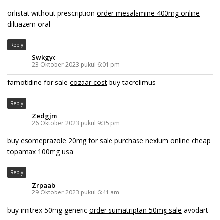
orlistat without prescription
order mesalamine 400mg online
diltiazem oral
Reply
Swkgyc
23 Oktober 2023 pukul 6:01 pm
famotidine for sale
cozaar cost
buy tacrolimus
Reply
Zedgjm
26 Oktober 2023 pukul 9:35 pm
buy esomeprazole 20mg for sale
purchase nexium online cheap
topamax 100mg usa
Reply
Zrpaab
29 Oktober 2023 pukul 6:41 am
buy imitrex 50mg generic
order sumatriptan 50mg sale
avodart