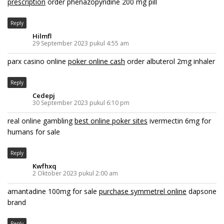
prescription
order phenazopyridine 200 mg pill
Reply
Hilmfl
29 September 2023 pukul 4:55 am
parx casino online
poker online cash
order albuterol 2mg inhaler
Reply
Cedepj
30 September 2023 pukul 6:10 pm
real online gambling
best online poker sites
ivermectin 6mg for
humans for sale
Reply
Kwfhxq
2 Oktober 2023 pukul 2:00 am
amantadine 100mg for sale
purchase symmetrel online
dapsone
brand
Reply