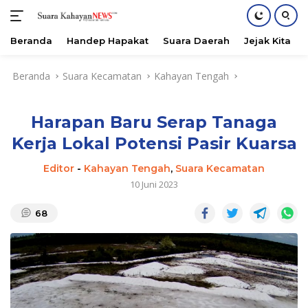
Beranda
Handep Hapakat
Suara Daerah
Jejak Kita
Langsung
Beranda
Suara Kecamatan
Kahayan Tengah
ke
konten
Harapan Baru Serap Tanaga
Kerja Lokal Potensi Pasir Kuarsa
Editor
-
Kahayan Tengah
,
Suara Kecamatan
10 Juni 2023
68