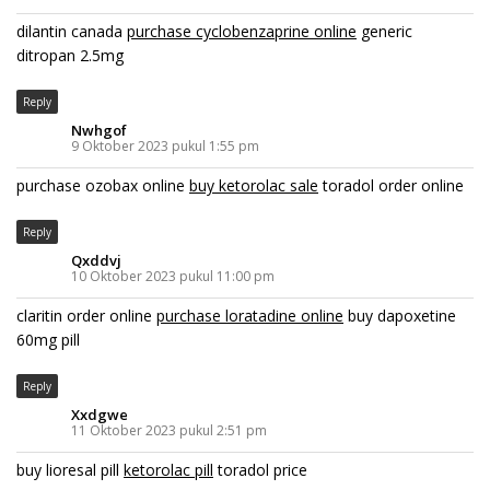
dilantin canada
purchase cyclobenzaprine online
generic
ditropan 2.5mg
Reply
Nwhgof
9 Oktober 2023 pukul 1:55 pm
purchase ozobax online
buy ketorolac sale
toradol order online
Reply
Qxddvj
10 Oktober 2023 pukul 11:00 pm
claritin order online
purchase loratadine online
buy dapoxetine
60mg pill
Reply
Xxdgwe
11 Oktober 2023 pukul 2:51 pm
buy lioresal pill
ketorolac pill
toradol price