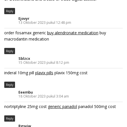
Reply
Ejovyr
13 Oktober 2023 pukul 12:48 pm
order fosamax generic
buy alendronate medication
buy
macrodantin medication
Reply
Sblzcx
15 Oktober 2023 pukul 8:12 pm
inderal 10mg pill
plavix pills
plavix 150mg cost
Reply
Eeembu
18 Oktober 2023 pukul 3:04 am
nortriptyline 25mg cost
generic panadol
panadol 500mg cost
Reply
Rgsyiw