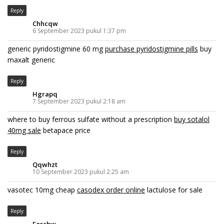
Reply
Chhcqw
6 September 2023 pukul 1:37 pm
generic pyridostigmine 60 mg
purchase pyridostigmine pills
buy
maxalt generic
Reply
Hgrapq
7 September 2023 pukul 2:18 am
where to buy ferrous sulfate without a prescription
buy sotalol
40mg sale
betapace price
Reply
Qqwhzt
10 September 2023 pukul 2:25 am
vasotec 10mg cheap
casodex order online
lactulose for sale
Reply
Eorcbw