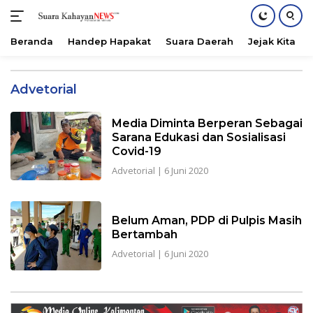
Beranda
Handep Hapakat
Suara Daerah
Jejak Kita
Langsung
ke
Advetorial
konten
Media Diminta Berperan Sebagai
Sarana Edukasi dan Sosialisasi
Covid-19
Advetorial
|
6 Juni 2020
Belum Aman, PDP di Pulpis Masih
Bertambah
Advetorial
|
6 Juni 2020