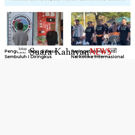
tutup
Pengedar Sabu di Desa
Peringatan Hari Anti
..........
Sembuluh I Diringkus
Narkotika Internasional
2026
Oknum Kuli Tinta Diduga
Kunjungan Kerja Kajati
Pengedar Sabu Dibekuk
Kalteng ke Pulang Pisau