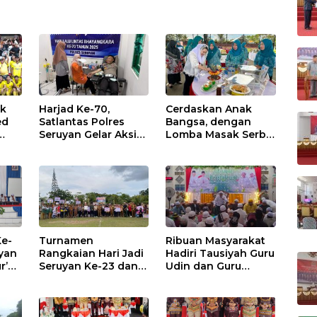
uk
Harjad Ke-70,
Cerdaskan Anak
ed
Satlantas Polres
Bangsa, dengan
Seruyan Gelar Aksi
Lomba Masak Serba
Donor Darah
Ikan
Ke-
Turnamen
Ribuan Masyarakat
yan
Rangkaian Hari Jadi
Hadiri Tausiyah Guru
r’an
Seruyan Ke-23 dan
Udin dan Guru
a
HUT Kemerdekaan
Mahmud
Ke-80 RI Resmi
Ditutup