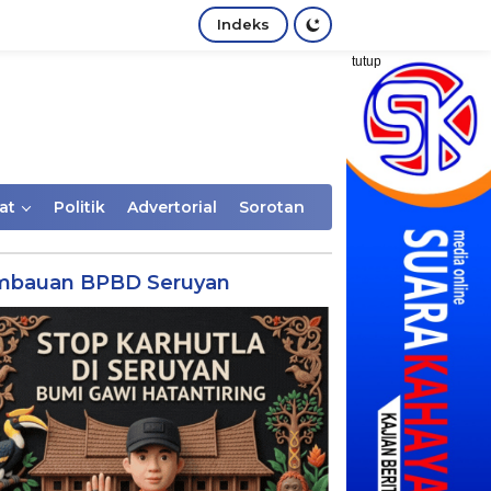
Indeks
tutup
at
Politik
Advertorial
Sorotan
mbauan BPBD Seruyan