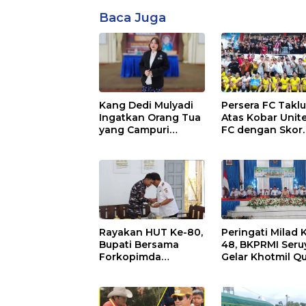
Baca Juga
Kang Dedi Mulyadi
Persera FC Takl
Ingatkan Orang Tua
Atas Kobar Unit
yang Campuri
FC dengan Skor
Sistem Pendidikan
Tipis
Sekolah: Antara Hak,
Batas, dan Etika
Hukum Pendidikan
Rayakan HUT Ke-80,
Peringati Milad 
Bupati Bersama
48, BKPRMI Seru
Forkopimda
Gelar Khotmil Qu
Kunjungi Markas
dan Doa Bersam
POS TNI AL
untuk Bangsa