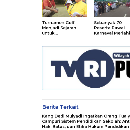
Turnamen Golf
Sebanyak 70
Menjadi Sejarah
Peserta Pawai
untuk
Karnaval Meriah
Mengharumkan
HUT Seruyan Ke
Seruyan
dan HUT RI ke-8
Berita Terkait
Kang Dedi Mulyadi Ingatkan Orang Tua 
Campuri Sistem Pendidikan Sekolah: Ant
Hak, Batas, dan Etika Hukum Pendidikan