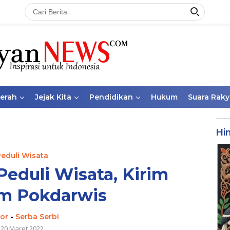
aerah
Jejak Kita
Pendidikan
Hukum
Suara Raky
Hi
Peduli Wisata
Peduli Wisata, Kirim
m Pokdarwis
tor
-
Serba Serbi
20 Maret 2022