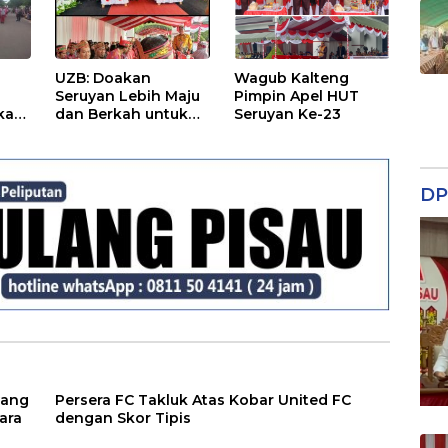
UZB: Doakan
Wagub Kalteng
Seruyan Lebih Maju
Pimpin Apel HUT
kan
dan Berkah untuk
Seruyan Ke-23
-23
Semua di Usia Ke-23
0
Tahun
DP
yang
Persera FC Takluk Atas Kobar United FC
ara
dengan Skor Tipis