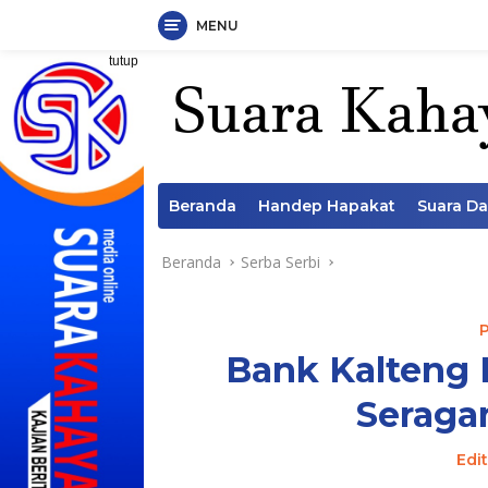
MENU
Langsung
tutup
ke
konten
Beranda
Handep Hapakat
Suara D
Beranda
Serba Serbi
Bank Kalteng 
Seraga
Edi