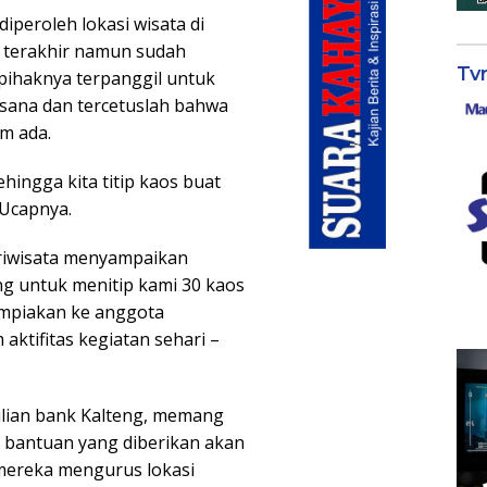
iperoleh lokasi wisata di
 terakhir namun sudah
Tv
pihaknya terpanggil untuk
sana dan tercetuslah bahwa
m ada.
hingga kita titip kaos buat
 Ucapnya.
ariwisata menyampaikan
ng untuk menitip kami 30 kaos
mpiakan ke anggota
ktifitas kegiatan sehari –
ulian bank Kalteng, memang
bantuan yang diberikan akan
mereka mengurus lokasi