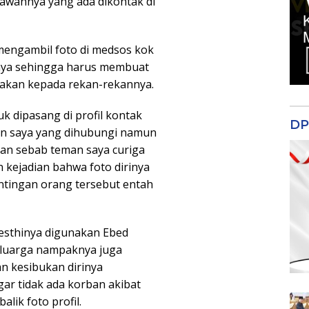
kawannya yang ada dikontak di
engambil foto di medsos kok
ya sehingga harus membuat
cakan kepada rekan-rekannya.
k dipasang di profil kontak
DP
n saya yang dihubungi namun
an sebab teman saya curiga
 kejadian bahwa foto dirinya
ntingan orang tersebut entah
esthinya digunakan Ebed
eluarga nampaknya juga
an kesibukan dirinya
ar tidak ada korban akibat
lik foto profil.