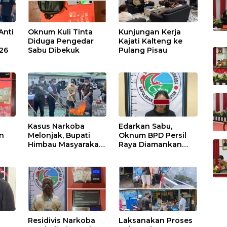
Anti
Oknum Kuli Tinta
Kunjungan Kerja
Diduga Pengedar
Kajati Kalteng ke
026
Sabu Dibekuk
Pulang Pisau
Kasus Narkoba
Edarkan Sabu,
n
Melonjak, Bupati
Oknum BPD Persil
Himbau Masyarakat
Raya Diamankan
Waspada
Polisi
Residivis Narkoba
Laksanakan Proses