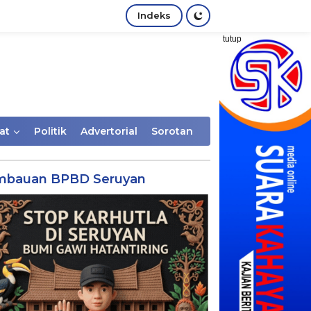
Indeks
tutup
at
Politik
Advertorial
Sorotan
mbauan BPBD Seruyan