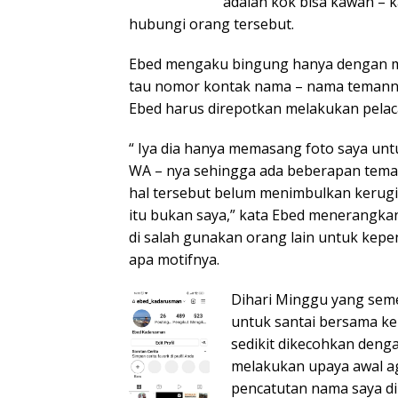
adalah kok bisa kawan – 
hubungi orang tersebut.
Ebed mengaku bingung hanya dengan m
tau nomor kontak nama – nama temann
Ebed harus direpotkan melakukan pela
“ Iya dia hanya memasang foto saya untu
WA – nya sehingga ada beberapan tema
hal tersebut belum menimbulkan kerugi
itu bukan saya,” kata Ebed menerangkan
di salah gunakan orang lain untuk kepe
apa motifnya.
Dihari Minggu yang sem
untuk santai bersama k
sedikit dikecohkan deng
melakukan upaya awal ag
pencatutan nama saya diba