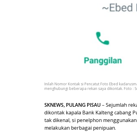
Inilah Nomor Kontak si Pencatut Foto Ebed kadarusma
menghubungi beberapa rekan saya dikontak. Foto : S
SKNEWS, PULANG PISAU
– Sejumlah rek
dikontak kapala Bank Kalteng cabang Pu
tak dikenal, si penelphon menggunaka
melakukan berbagai penipuan.