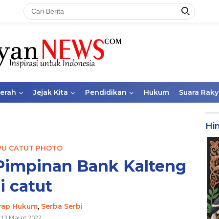
aerah
Jejak Kita
Pendidikan
Hukum
Suara Raky
Hi
PU CATUT PHOTO
Pimpinan Bank Kalteng
i catut
rap Hukum
,
Serba Serbi
13 Maret 2022