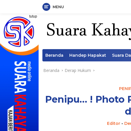
MENU
Langsung
tutup
ke
konten
Beranda
Handep Hapakat
Suara D
Beranda
Derap Hukum
PENI
Penipu… ! Photo 
d
Editor
-
De