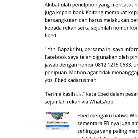
Akibat ulah penelphon yang mencatut
juga kepala bank Kalteng membuat kepa
bersangkutan dan harus melakukan berba
kepada rekan serta sejumlah nomor ko
Ebed.
“ Yth. Bapak/Ibu, bersama ini saya info
Facebook saya telah digunakan oleh pi
jawab dengan nomor 0812 1215 0683, u
penipuan. Mohon agar tidak menanggapi
ybs. Ebed kadarusman
Terima kasih
,” kata Ebed dalam pesan
sejumlah rekan via WhatsApp.
Ebed mengaku bahwa What
sementara FB nya juga am
sehingga yang paling m