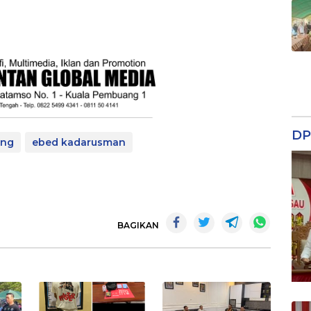
DP
eng
ebed kadarusman
BAGIKAN