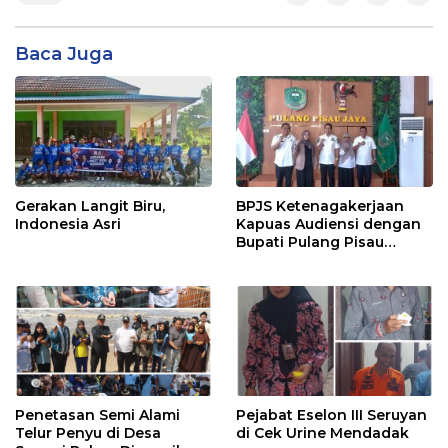
Baca Juga
Gerakan Langit Biru,
BPJS Ketenagakerjaan
Indonesia Asri
Kapuas Audiensi dengan
Bupati Pulang Pisau
Bahas Kepesertaan PKBU,
Ekosistem Desa, dan
Pekerja Rentan
Penetasan Semi Alami
Pejabat Eselon III Seruyan
Telur Penyu di Desa
di Cek Urine Mendadak