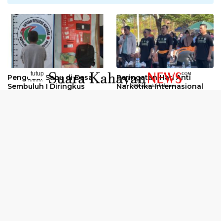
tutup
Pengedar Sabu di Desa
Peringatan Hari Anti
..........
Sembuluh I Diringkus
Narkotika Internasional
2026
Oknum Kuli Tinta Diduga
Kunjungan Kerja Kajati
Pengedar Sabu Dibekuk
Kalteng ke Pulang Pisau
Selengkapnya