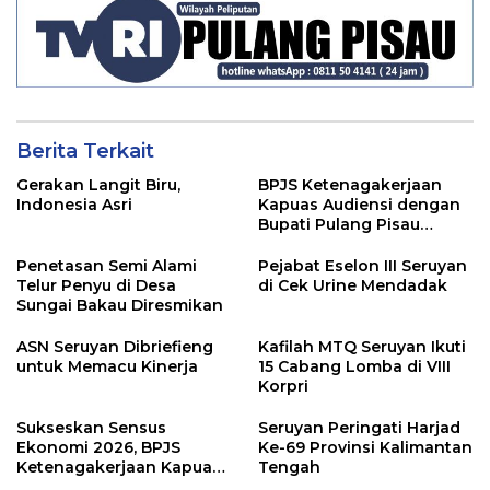
Berita Terkait
Gerakan Langit Biru,
BPJS Ketenagakerjaan
Indonesia Asri
Kapuas Audiensi dengan
Bupati Pulang Pisau
Bahas Kepesertaan PKBU,
Ekosistem Desa, dan
Penetasan Semi Alami
Pejabat Eselon III Seruyan
Pekerja Rentan
Telur Penyu di Desa
di Cek Urine Mendadak
Sungai Bakau Diresmikan
ASN Seruyan Dibriefieng
Kafilah MTQ Seruyan Ikuti
untuk Memacu Kinerja
15 Cabang Lomba di VIII
Korpri
Sukseskan Sensus
Seruyan Peringati Harjad
Ekonomi 2026, BPJS
Ke-69 Provinsi Kalimantan
Ketenagakerjaan Kapuas
Tengah
dan BPS Lindungi Ribuan