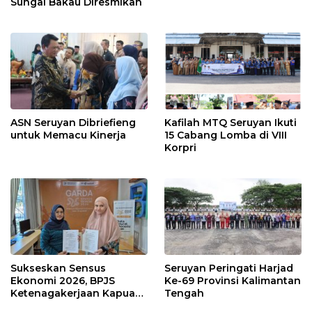
Sungai Bakau Diresmikan
ASN Seruyan Dibriefieng
Kafilah MTQ Seruyan Ikuti
untuk Memacu Kinerja
15 Cabang Lomba di VIII
Korpri
Sukseskan Sensus
Seruyan Peringati Harjad
Ekonomi 2026, BPJS
Ke-69 Provinsi Kalimantan
Ketenagakerjaan Kapuas
Tengah
dan BPS Lindungi Ribuan