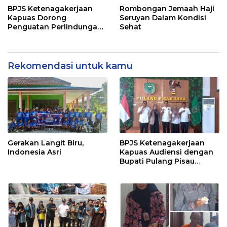
Petugas Lapangan
BPJS Ketenagakerjaan
Rombongan Jemaah Haji
Kapuas Dorong
Seruyan Dalam Kondisi
Penguatan Perlindungan
Sehat
Jaminan Sosial bagi
Perangkat Desa
Rekomendasi untuk kamu
Gerakan Langit Biru,
BPJS Ketenagakerjaan
Indonesia Asri
Kapuas Audiensi dengan
Bupati Pulang Pisau
Bahas Kepesertaan PKBU,
Ekosistem Desa, dan
Pekerja Rentan