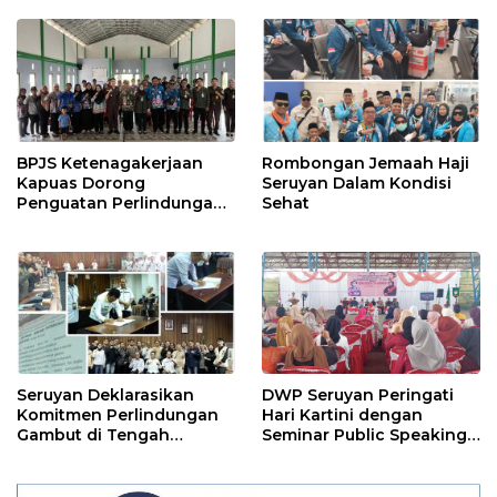
Petugas Lapangan
BPJS Ketenagakerjaan
Rombongan Jemaah Haji
Kapuas Dorong
Seruyan Dalam Kondisi
Penguatan Perlindungan
Sehat
Jaminan Sosial bagi
Perangkat Desa
Seruyan Deklarasikan
DWP Seruyan Peringati
Komitmen Perlindungan
Hari Kartini dengan
Gambut di Tengah
Seminar Public Speaking
Ancaman El Nino
Menginspirasi Kaum
Perempuan