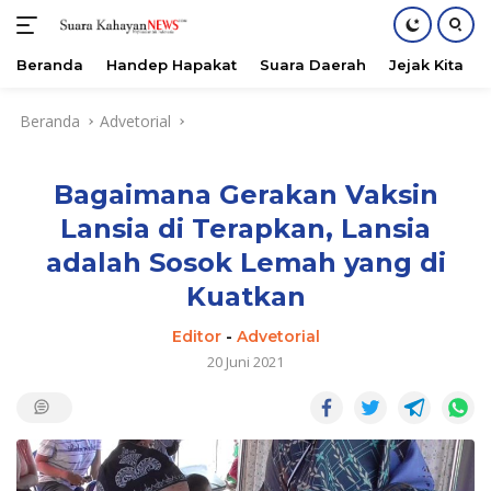
Beranda
Handep Hapakat
Suara Daerah
Jejak Kita
Langsung
Beranda
Advetorial
ke
konten
Bagaimana Gerakan Vaksin
Lansia di Terapkan, Lansia
adalah Sosok Lemah yang di
Kuatkan
Editor
-
Advetorial
20 Juni 2021