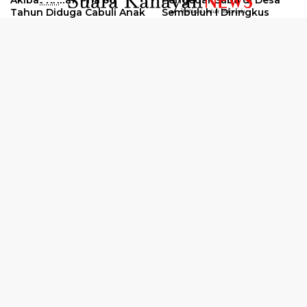
..........
Tahun Diduga Cabuli Anak
Sembuluh I Diringkus
Peringatan Hari Anti
Oknum Kuli Tinta Diduga
Narkotika Internasional
Pengedar Sabu Dibekuk
2026
Selengkapnya