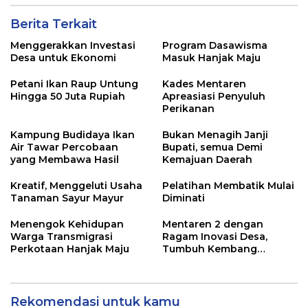
Berita Terkait
Menggerakkan Investasi
Program Dasawisma
Desa untuk Ekonomi
Masuk Hanjak Maju
Petani Ikan Raup Untung
Kades Mentaren
Hingga 50 Juta Rupiah
Apreasiasi Penyuluh
Perikanan
Kampung Budidaya Ikan
Bukan Menagih Janji
Air Tawar Percobaan
Bupati, semua Demi
yang Membawa Hasil
Kemajuan Daerah
Kreatif, Menggeluti Usaha
Pelatihan Membatik Mulai
Tanaman Sayur Mayur
Diminati
Menengok Kehidupan
Mentaren 2 dengan
Warga Transmigrasi
Ragam Inovasi Desa,
Perkotaan Hanjak Maju
Tumbuh Kembang
Ekonomi
Rekomendasi untuk kamu