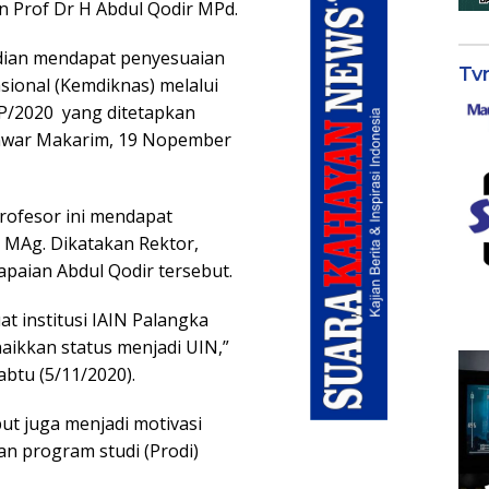
 Prof Dr H Abdul Qodir MPd.
udian mendapat penyesuaian
Tv
sional (Kemdiknas) melalui
/2020 yang ditetapkan
Anwar Makarim, 19 Nopember
rofesor ini mendapat
r MAg. Dikatakan Rektor,
paian Abdul Qodir tersebut.
 institusi IAIN Palangka
aikkan status menjadi UIN,”
btu (5/11/2020).
ut juga menjadi motivasi
 program studi (Prodi)