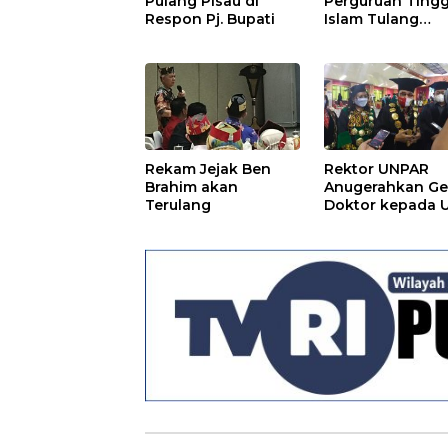
Pulang Pisau di
Perguruan Tingg
Respon Pj. Bupati
Islam Tulang
Punggung
Kemajuan
Pendidikan
Rekam Jejak Ben
Rektor UNPAR
Brahim akan
Anugerahkan Ge
Terulang
Doktor kepada U
I. Sangkai