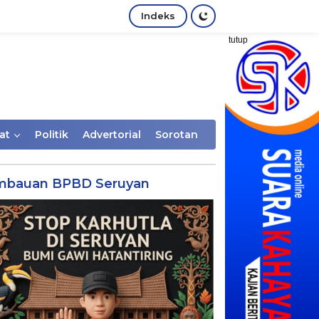
Indeks
tutup
at
Politik
Advertorial
Sorotan
mbauan BPBD Seruyan