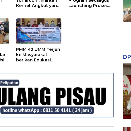
i
Toharudin: Mantan
Program Sekaligus
Kernet Angkot yang
Launching Proses
Sukses Sabet Gelar
Pembukaan Prodi
Profesor
Kedokteran
PMM 42 UMM Terjun
lar
ke Masyarakat
DP
sis
berikan Edukasi
Penerapan Protokol
Kesehatan