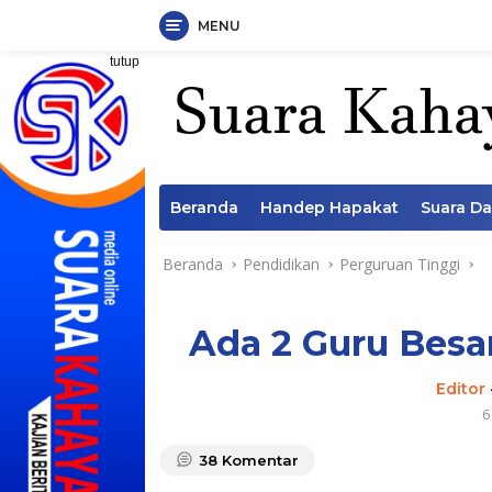
MENU
Langsung
tutup
ke
konten
Beranda
Handep Hapakat
Suara D
Beranda
Pendidikan
Perguruan Tinggi
Ada 2 Guru Besa
Editor
6
38
Komentar