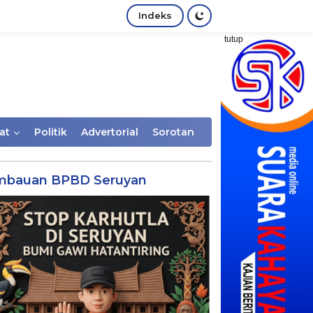
Indeks
tutup
at
Politik
Advertorial
Sorotan
mbauan BPBD Seruyan