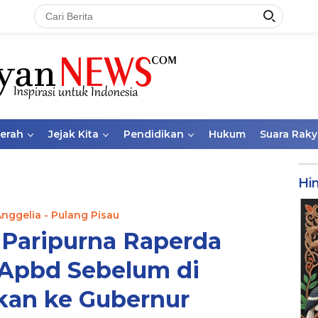
aerah
Jejak Kita
Pendidikan
Hukum
Suara Raky
Hi
Anggelia - Pulang Pisau
 Paripurna Raperda
Apbd Sebelum di
kan ke Gubernur