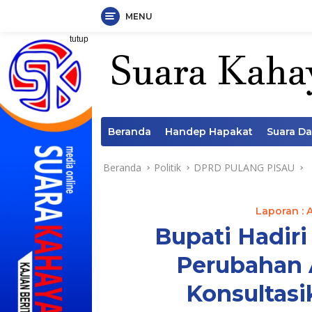
MENU
Langsung
tutup
ke
konten
Beranda
Handep Hapakat
Suara D
Beranda
Politik
DPRD PULANG PISAU
Laporan : 
Bupati Hadiri
Perubahan 
Konsultasi