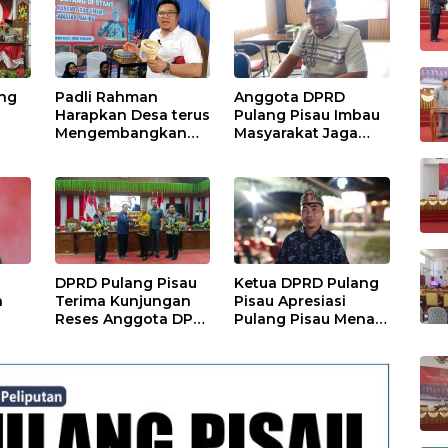
ang
Padli Rahman
Anggota DPRD
Harapkan Desa terus
Pulang Pisau Imbau
Mengembangkan
Masyarakat Jaga
Potensi Desa
Lingkungan dan
Lahan Hadapi El
Nino Gozila
DPRD Pulang Pisau
Ketua DPRD Pulang
a
Terima Kunjungan
Pisau Apresiasi
Reses Anggota DPD
Pulang Pisau Menari
RI, Bahas Pemilu
II, Soroti Pentingnya
hingga Tata Ruang
Wadah Seni