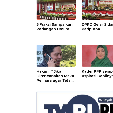
5 Fraksi Sampaikan
DPRD Gelar Sid
Padangan Umum
Paripurna
Hakim : ” Jika
Kader PPP serap
Direncanakan Maka
Aspirasi Dapilny
Pelihara agar Tetap
Bermanfaat”