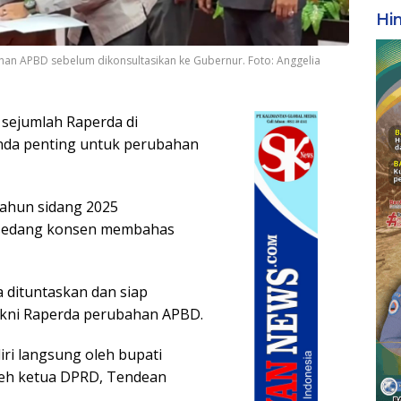
Hi
ahan APBD sebelum dikonsultasikan ke Gubernur. Foto: Anggelia
sejumlah Raperda di
da penting untuk perubahan
tahun sidang 2025
i sedang konsen membahas
a dituntaskan dan siap
akni Raperda perubahan APBD.
iri langsung oleh bupati
oleh ketua DPRD, Tendean