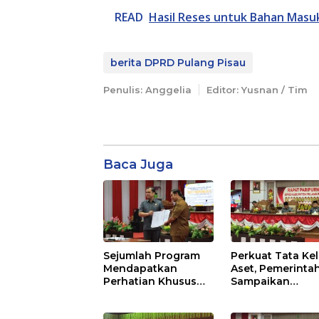
READ
Hasil Reses untuk Bahan Mas
berita DPRD Pulang Pisau
Penulis: Anggelia
Editor: Yusnan / Tim
Baca Juga
Sejumlah Program
Perkuat Tata Kel
Mendapatkan
Aset, Pemerinta
Perhatian Khusus
Sampaikan
Untuk Penyesuaian
Pedoman Baru
Kebijakan