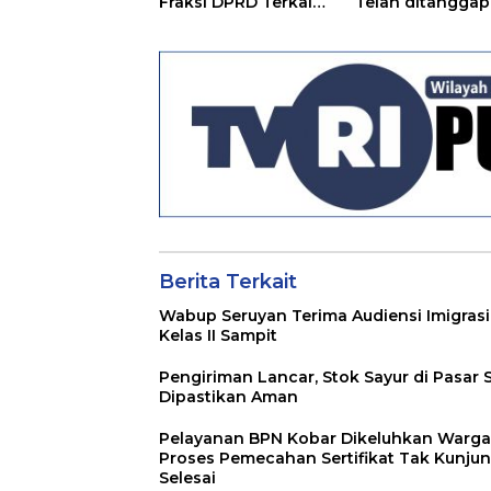
Fraksi DPRD Terkait
Telah ditanggapi
Pertanggungjawaba
Raperda RPJMD
n Pelaksanaan APBD
Segera
TA 2024
Ditindaklanjuti
Berita Terkait
Wabup Seruyan Terima Audiensi Imigrasi
Kelas II Sampit
Pengiriman Lancar, Stok Sayur di Pasar 
Dipastikan Aman
Pelayanan BPN Kobar Dikeluhkan Warga
Proses Pemecahan Sertifikat Tak Kunju
Selesai