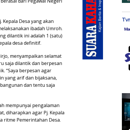
berasal dari Pegawai Negeri
Tv
j. Kepala Desa yang akan
 melaksanakan ibadah Umroh.
 dilantik ini adalah 1 (satu)
ala desa definitif.
Dirjo, menyampaikan selamat
u saja dilantik dan berpesan
k. “Saya berpesan agar
n yang arif dan bijaksana,
bangunan dan tentu saja
elah mempunyai pengalaman
t, diharapkan agar Pj. Kepala
da ritme Pemerintahan Desa.