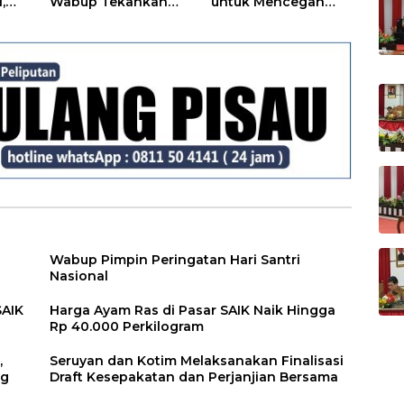
,
Wabup Tekankan
untuk Mencegah
Disiplin dan
Tipikor
Tanggung Jawab
Kepada Para ASN
Wabup Pimpin Peringatan Hari Santri
Nasional
SAIK
Harga Ayam Ras di Pasar SAIK Naik Hingga
Rp 40.000 Perkilogram
,
Seruyan dan Kotim Melaksanakan Finalisasi
ng
Draft Kesepakatan dan Perjanjian Bersama