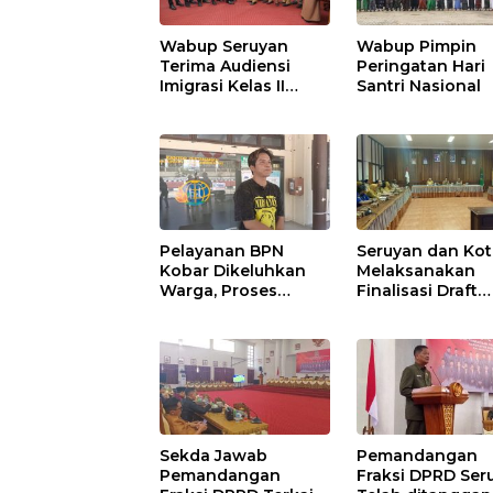
Wabup Seruyan
Wabup Pimpin
Terima Audiensi
Peringatan Hari
Imigrasi Kelas II
Santri Nasional
Sampit
Pelayanan BPN
Seruyan dan Ko
Kobar Dikeluhkan
Melaksanakan
Warga, Proses
Finalisasi Draft
Pemecahan
Kesepakatan da
Sertifikat Tak
Perjanjian Bers
Kunjung Selesai
Sekda Jawab
Pemandangan
Pemandangan
Fraksi DPRD Ser