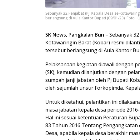
Sebanyak 32 Penjabat (Pj) Kepala Desa se-Kotawaringi
berlangsung di Aula Kantor Bupati (09/01/23). Foto : 
SK News, Pangkalan Bun
– Sebanyak 32 
Kotawaringin Barat (Kobar) resmi dilant
tersebut berlangsung di Aula Kantor Bup
Pelaksanaan kegiatan diawali dengan 
(SK), kemudian dilanjutkan dengan pel
sumpah janji jabatan oleh Pj Bupati Kob
oleh sejumlah unsur Forkopimda, Kepal
Untuk diketahui, pelantikan ini dilaks
masa jabatan kepala desa periode 2016-
Hal ini sesuai ketentuan Peraturan Bup
83 Tahun 2016 Tentang Pengangkatan 
Desa, apabila kepala desa berakhir mas