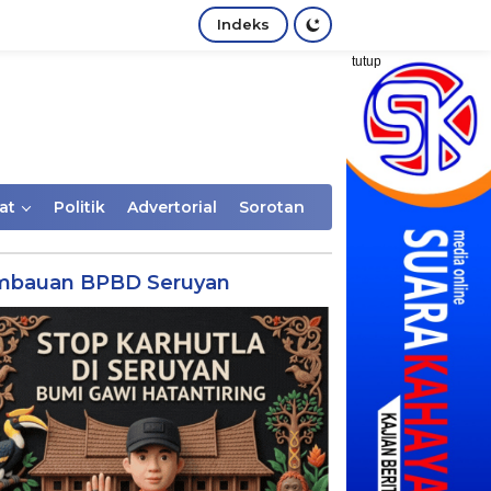
Indeks
tutup
at
Politik
Advertorial
Sorotan
mbauan BPBD Seruyan