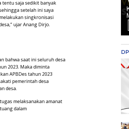
 tentu saja sedikit banyak
ehingga setelah ini saya
 melakukan singkronisasi
esa,” ujar Anang Dirjo.
DP
san bahwa saat ini seluruh desa
hun 2023. Maka diminta
nakan APBDes tahun 2023
pakati pemerintah desa
n desa.
rtugas melaksanakan amanat
rtuang dalam