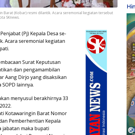
Hi
n Barat (Kobar) resmi dilantik. Acara seremonial kegiatan tersebut
Epta SKnews.
Penjabat (Pj) Kepala Desa se-
ik. Acara seremonial kegiatan
ati.
pembacaan Surat Keputusan
antikan dan pengamambilan
ar Aang Dirjo yang disaksikan
a SOPD lainnya.
anakan menyusul berakhirnya 33
2022.
ati Kotawaringin Barat Nomor
dan Pemberhentian Kepala
a jabatan maka bupati