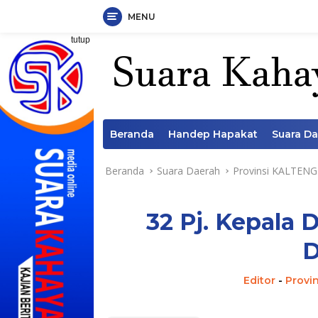
MENU
Langsung
tutup
ke
konten
Beranda
Handep Hapakat
Suara D
Beranda
Suara Daerah
Provinsi KALTENG
32 Pj. Kepala
D
Editor
-
Provi