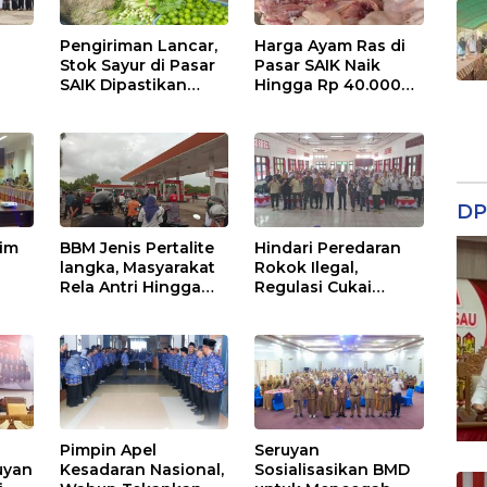
Pengiriman Lancar,
Harga Ayam Ras di
Stok Sayur di Pasar
Pasar SAIK Naik
SAIK Dipastikan
Hingga Rp 40.000
Aman
Perkilogram
DP
tim
BBM Jenis Pertalite
Hindari Peredaran
langka, Masyarakat
Rokok Ilegal,
Rela Antri Hingga
Regulasi Cukai
n
Berjam-jam
Disosialisasikan
ama
Pimpin Apel
Seruyan
uyan
Kesadaran Nasional,
Sosialisasikan BMD