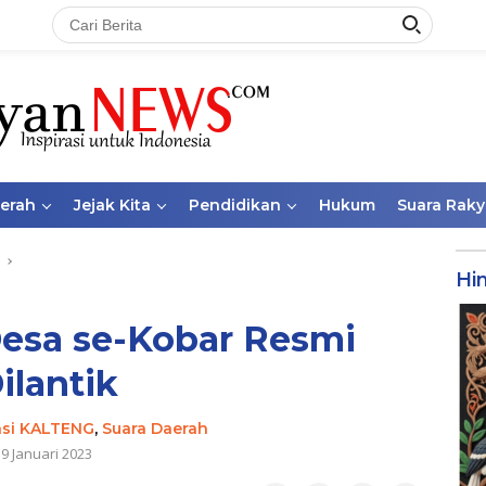
aerah
Jejak Kita
Pendidikan
Hukum
Suara Raky
Hi
 Desa se-Kobar Resmi
ilantik
nsi KALTENG
,
Suara Daerah
9 Januari 2023