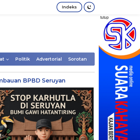
Indeks
tutup
at
Politik
Advertorial
Sorotan
mbauan BPBD Seruyan