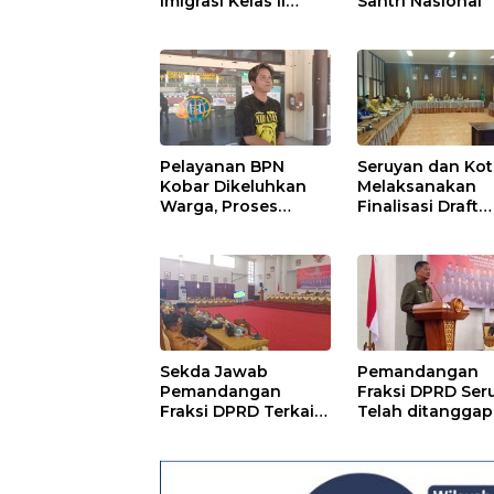
Imigrasi Kelas II
Santri Nasional
Sampit
Pelayanan BPN
Seruyan dan Ko
Kobar Dikeluhkan
Melaksanakan
Warga, Proses
Finalisasi Draft
Pemecahan
Kesepakatan da
Sertifikat Tak
Perjanjian Bers
Kunjung Selesai
Sekda Jawab
Pemandangan
Pemandangan
Fraksi DPRD Ser
Fraksi DPRD Terkait
Telah ditanggapi
Pertanggungjawaba
Raperda RPJMD
n Pelaksanaan APBD
Segera
TA 2024
Ditindaklanjuti