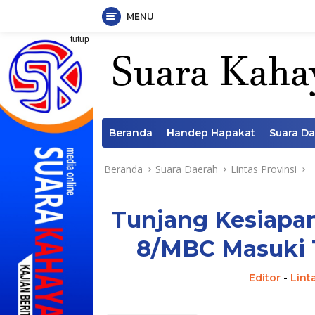
MENU
Langsung
tutup
ke
konten
Beranda
Handep Hapakat
Suara D
Beranda
Suara Daerah
Lintas Provinsi
Tunjang Kesiapa
8/MBC Masuki T
Editor
-
Lint