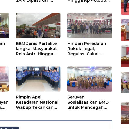
SAIK Dipastikan
Hingga Rp 40.000
Aman
Perkilogram
tim
BBM Jenis Pertalite
Hindari Peredaran
langka, Masyarakat
Rokok Ilegal,
Rela Antri Hingga
Regulasi Cukai
n
Berjam-jam
Disosialisasikan
ama
Pimpin Apel
Seruyan
uyan
Kesadaran Nasional,
Sosialisasikan BMD
,
Wabup Tekankan
untuk Mencegah
Disiplin dan
Tipikor
Tanggung Jawab
Kepada Para ASN