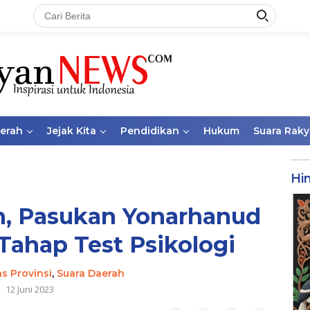
aerah
Jejak Kita
Pendidikan
Hukum
Suara Raky
Hi
n, Pasukan Yonarhanud
ahap Test Psikologi
as Provinsi
,
Suara Daerah
12 Juni 2023