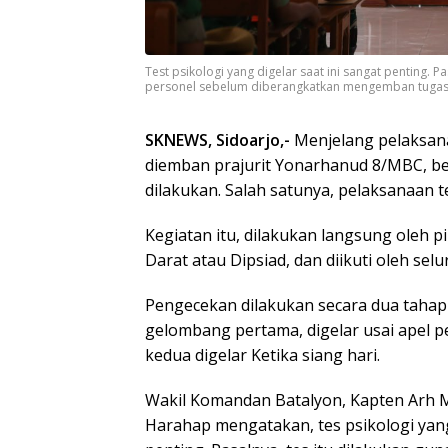
Test psikologi yang digelar saat ini sangat penting. 
personel sebelum diberangkatkan mengemban tugas P
SKNEWS, Sidoarjo,-
Menjelang pelaksan
diemban prajurit Yonarhanud 8/MBC, be
dilakukan. Salah satunya, pelaksanaan te
Kegiatan itu, dilakukan langsung oleh p
Darat atau Dipsiad, dan diikuti oleh selur
Pengecekan dilakukan secara dua taha
gelombang pertama, digelar usai apel 
kedua digelar Ketika siang hari.
Wakil Komandan Batalyon, Kapten Arh 
Harahap mengatakan, tes psikologi yang 