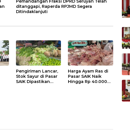
D
Pemandangan Fraksi DPRD Seruyan Telah
an
ditanggapi, Raperda RPJMD Segera
Ditindaklanjuti
Pengiriman Lancar,
Harga Ayam Ras di
Stok Sayur di Pasar
Pasar SAIK Naik
SAIK Dipastikan
Hingga Rp 40.000
Aman
Perkilogram