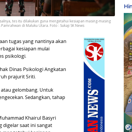
Hi
Pasalnya, tes itu dilakukan guna mengetahui kesiapan masing-masing
amrahwan di Maluku Utara. Foto : Sukaji SK News
aan tugas yang nantinya akan
rbagai kesiapan mulai
s psikologi.
ihak Dinas Psikologi Angkatan
uh prajurit Sriti.
p atau gelombang. Untuk
pengecekan. Sedangkan, tahap
Muhammad Khairul Basyri
digelar saat ini sangat