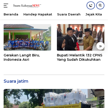
Beranda
Handep Hapakat
Suara Daerah
Jejak Kita
Langsung
ke
konten
«
»
Gerakan Langit Biru,
Bupati Melantik 132 CPNS
Indonesia Asri
Yang Sudah Dikukuhkan
Suara jatim