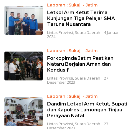
Laporan : Sukaji - Jatim
Letkol Arm Ketut Terima
Kunjungan Tiga Pelajar SMA
Taruna Nusantara
Lintas Provinsi
,
Suara Daerah
|
4 Januari
2024
Laporan : Sukaji - Jatim
Forkopimda Jatim Pastikan
Nataru Berjalan Aman dan
Kondusif
Lintas Provinsi
,
Suara Daerah
|
27
Desember 2023
Laporan : Sukaji - Jatim
Dandim Letkol Arm Ketut, Bupati
dan Kapolres Lamongan Tinjau
Perayaan Natal
Lintas Provinsi
,
Suara Daerah
|
27
Desember 2023