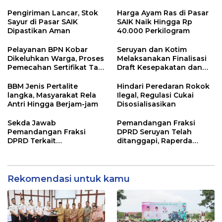
Pengiriman Lancar, Stok
Harga Ayam Ras di Pasar
Sayur di Pasar SAIK
SAIK Naik Hingga Rp
Dipastikan Aman
40.000 Perkilogram
Pelayanan BPN Kobar
Seruyan dan Kotim
Dikeluhkan Warga, Proses
Melaksanakan Finalisasi
Pemecahan Sertifikat Tak
Draft Kesepakatan dan
Kunjung Selesai
Perjanjian Bersama
BBM Jenis Pertalite
Hindari Peredaran Rokok
langka, Masyarakat Rela
Ilegal, Regulasi Cukai
Antri Hingga Berjam-jam
Disosialisasikan
Sekda Jawab
Pemandangan Fraksi
Pemandangan Fraksi
DPRD Seruyan Telah
DPRD Terkait
ditanggapi, Raperda
Pertanggungjawaban
RPJMD Segera
Pelaksanaan APBD TA
Ditindaklanjuti
2024
Rekomendasi untuk kamu