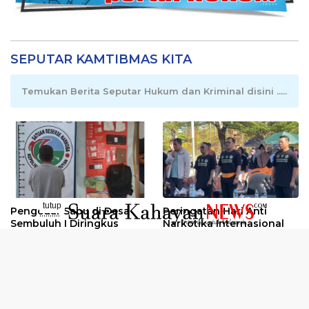
SEPUTAR KAMTIBMAS KITA
Temukan Berita Seputar Hukum dan Kriminal disini .....
tutup
Pengedar Sabu di Desa
Peringatan Hari Anti
..........
Sembuluh I Diringkus
Narkotika Internasional
2026