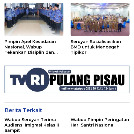
Pelaksanaan APBD TA
Ditindaklanjuti
2024
Pimpin Apel Kesadaran
Seruyan Sosialisasikan
Nasional, Wabup
BMD untuk Mencegah
Tekankan Disiplin dan
Tipikor
Tanggung Jawab Kepada
Para ASN
Berita Terkait
Wabup Seruyan Terima
Wabup Pimpin Peringatan
Audiensi Imigrasi Kelas II
Hari Santri Nasional
Sampit