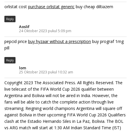
orlistat cost
purchase orlistat generic
buy cheap diltiazem
Reply
Aoslif
24 Oktober 2023 pukul 5:09 pm
pepcid price
buy hyzaar without a prescription
buy prograf 1mg
pill
Reply
lom
25 Oktober 2023 pukul 10:32 am
Copyright 2023 The Associated Press. All Rights Reserved. The
live telecast of the FIFA World Cup 2026 qualifier between
Argentina and Bolivia will not be aired in India. However, the
fans will be able to catch the complete action through live
streaming. Reigning world champions Argentina will square off
against Bolivia in their upcoming FIFA World Cup 2026 Qualifiers
clash at the Estadio Hernando Siles in La Paz, Bolivia. The BOL
vs ARG match will start at 1:30 AM Indian Standard Time (IST)