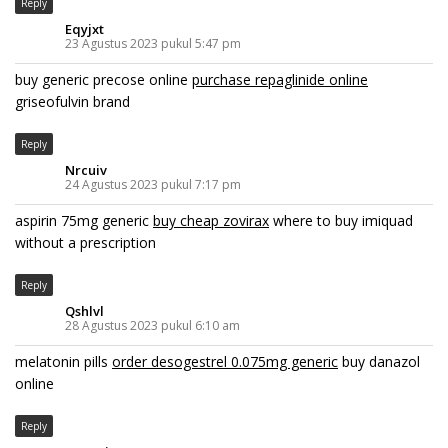
Reply
Eqyjxt
23 Agustus 2023 pukul 5:47 pm
buy generic precose online
purchase repaglinide online
griseofulvin brand
Reply
Nrcuiv
24 Agustus 2023 pukul 7:17 pm
aspirin 75mg generic
buy cheap zovirax
where to buy imiquad
without a prescription
Reply
Qshlvl
28 Agustus 2023 pukul 6:10 am
melatonin pills
order desogestrel 0.075mg generic
buy danazol
online
Reply