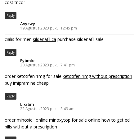
cost tricor
Reply
Avyzwy
19 Agustus 2023 pukul 12:45 pm
cialis for men
sildenafil ca
purchase sildenafil sale
Reply
Fybmlo
20 Agustus 2023 pukul 7:41 pm
order ketotifen 1mg for sale
ketotifen 1mg without prescription
buy imipramine cheap
Reply
Lixrbm
22 Agustus 2023 pukul 3:49 am
order minoxidil online
minoxytop for sale online
how to get ed
pills without a prescription