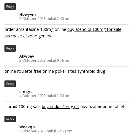
Reply
Hbwyvm
2 Oktober 2023 pukul 7:40 pm
order amantadine 100mg online
buy atenolol 100mg for sale
purchase aczone generic
Reply
Akwpev
2 Oktober 2023 pukul 9:56 pm
online roulette free
online poker sites
synthroid drug
Reply
Lfmsye
4 Oktober 2023 pukul 1:26 pm
clomid 100mg sale
buy imdur 40mg pill
buy azathioprine tablets
Reply
Woevqb
5 Oktober 2023 pukul 12:53 pm