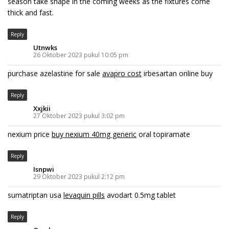
season take shape in the coming weeks as the fixtures come
thick and fast.
Reply
Utnwks
26 Oktober 2023 pukul 10:05 pm
purchase azelastine for sale
avapro cost
irbesartan online buy
Reply
Xxjkii
27 Oktober 2023 pukul 3:02 pm
nexium price
buy nexium 40mg generic
oral topiramate
Reply
Isnpwi
29 Oktober 2023 pukul 2:12 pm
sumatriptan usa
levaquin pills
avodart 0.5mg tablet
Reply