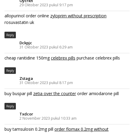
Oycrkn
29 Oktober 2023 pukul 9:17 pm
allopurinol order online
zyloprim without prescription
rosuvastatin uk
Reply
Dckpjc
31 Oktober 2023 pukul 6:29 am
cheap ranitidine 150mg
celebrex pills
purchase celebrex pills
Reply
Zstaga
31 Oktober 2023 pukul 8:17 pm
buy buspar pill
zetia over the counter
order amiodarone pill
Reply
Txdcor
2 November 2023 pukul 10:33 am
buy tamsulosin 0.2mg pill
order flomax 0.2mg without