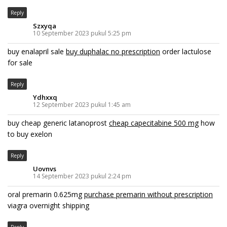
Reply
Szxyqa
10 September 2023 pukul 5:25 pm
buy enalapril sale
buy duphalac no prescription
order lactulose
for sale
Reply
Ydhxxq
12 September 2023 pukul 1:45 am
buy cheap generic latanoprost
cheap capecitabine 500 mg
how
to buy exelon
Reply
Uovnvs
14 September 2023 pukul 2:24 pm
oral premarin 0.625mg
purchase premarin without prescription
viagra overnight shipping
Reply