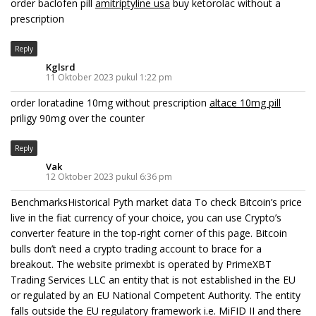
order baclofen pill
amitriptyline usa
buy ketorolac without a
prescription
Reply
Kglsrd
11 Oktober 2023 pukul 1:22 pm
order loratadine 10mg without prescription
altace 10mg pill
priligy 90mg over the counter
Reply
Vak
12 Oktober 2023 pukul 6:36 pm
BenchmarksHistorical Pyth market data To check Bitcoin’s price
live in the fiat currency of your choice, you can use Crypto’s
converter feature in the top-right corner of this page. Bitcoin
bulls don’t need a crypto trading account to brace for a
breakout. The website primexbt is operated by PrimeXBT
Trading Services LLC an entity that is not established in the EU
or regulated by an EU National Competent Authority. The entity
falls outside the EU regulatory framework i.e. MiFID II and there