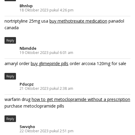
Bhnlvp
18 Oktober 2023 pukul 4:26 pm
nortriptyline 25mg usa
buy methotrexate medication
panadol
canada
Reply
Nbmdde
19 Oktober 2023 pukul 6:01 am
amaryl order
buy glimepiride pills
order arcoxia 120mg for sale
Reply
Pducpz
21 Oktober 2023 pukul 2:38 am
warfarin drug
how to get metoclopramide without a prescription
purchase metoclopramide pills
Reply
Swvqho
22 Oktober 2023 pukul 2:51 pm