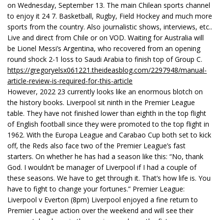
on Wednesday, September 13. The main Chilean sports channel
to enjoy it 24 7. Basketball, Rugby, Field Hockey and much more
sports from the country. Also journalistic shows, interviews, etc..
Live and direct from Chile or on VOD. Waiting for Australia will
be Lionel Messi’s Argentina, who recovered from an opening
round shock 2-1 loss to Saudi Arabia to finish top of Group C.
https://gregoryelsx061221.theideasblog.com/2297948/manual-
article-review-is-required-for-this-article
However, 2022 23 currently looks like an enormous blotch on
the history books. Liverpool sit ninth in the Premier League
table. They have not finished lower than eighth in the top flight
of English football since they were promoted to the top flight in
1962. With the Europa League and Carabao Cup both set to kick
off, the Reds also face two of the Premier League’s fast
starters. On whether he has had a season like this: “No, thank
God. I wouldn’t be manager of Liverpool if I had a couple of
these seasons. We have to get through it. That’s how life is. You
have to fight to change your fortunes.” Premier League:
Liverpool v Everton (8pm) Liverpool enjoyed a fine return to
Premier League action over the weekend and will see their