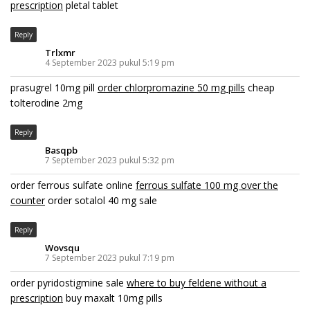
prescription
pletal tablet
Reply
Trlxmr
4 September 2023 pukul 5:19 pm
prasugrel 10mg pill
order chlorpromazine 50 mg pills
cheap
tolterodine 2mg
Reply
Basqpb
7 September 2023 pukul 5:32 pm
order ferrous sulfate online
ferrous sulfate 100 mg over the
counter
order sotalol 40 mg sale
Reply
Wovsqu
7 September 2023 pukul 7:19 pm
order pyridostigmine sale
where to buy feldene without a
prescription
buy maxalt 10mg pills