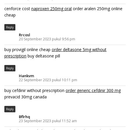
cenforce cost
naproxen 250mg oral
order aralen 250mg online
cheap
Reply
Rrcosl
20 September 2023 pukul 9:56 pm
buy provigil online cheap
order deltasone 5mg without
prescription
buy deltasone pill
Reply
Hankvm
22 September 2023 pukul 10:11 pm
buy cefdinir without prescription
order generic cefdinir 300 mg
prevacid 30mg canada
Reply
Bflrhq
23 September 2023 pukul 11:52 am