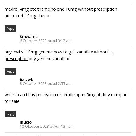
medrol 4mg otc
triamcinolone 10mg without prescription
aristocort 10mg cheap
Reply
Kmwamc
6 Oktober 2023 pukul 3:12 am
buy levitra 10mg generic
how to get zanaflex without a
prescription
buy generic zanaflex
Reply
Eaicwk
8 Oktober 2023 pukul 2:55 am
where can i buy phenytoin
order ditropan 5mg pill
buy ditropan
for sale
Reply
Jnuklo
10 Oktober 2023 pukul 4:31 am