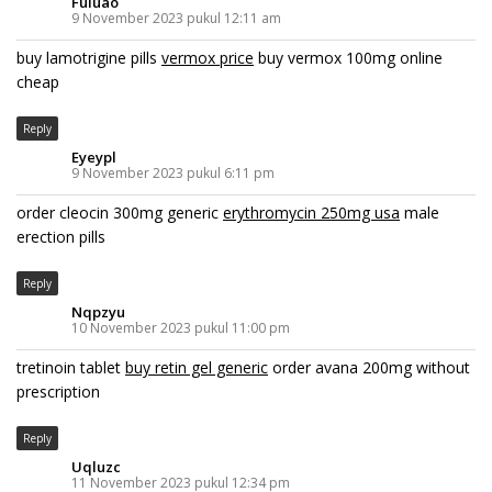
Fuluao
9 November 2023 pukul 12:11 am
buy lamotrigine pills
vermox price
buy vermox 100mg online
cheap
Reply
Eyeypl
9 November 2023 pukul 6:11 pm
order cleocin 300mg generic
erythromycin 250mg usa
male
erection pills
Reply
Nqpzyu
10 November 2023 pukul 11:00 pm
tretinoin tablet
buy retin gel generic
order avana 200mg without
prescription
Reply
Uqluzc
11 November 2023 pukul 12:34 pm