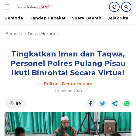
Beranda
Handep Hapakat
Suara Daerah
Jejak Kita
Langsung
Beranda
Derap Hukum
ke
konten
Tingkatkan Iman dan Taqwa,
Personel Polres Pulang Pisau
Ikuti Binrohtal Secara Virtual
Editor
-
Derap Hukum
19 Januari 2023
69