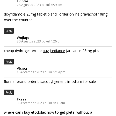
Lvuvwi
28 Agustus 2023 pukul 7:59 am
dipyridamole 25mg tablet
plendil order online
pravachol 10mg
over the counter
Reply
Wojkqo
30 Agustus 2023 pukul 4:26 pm
cheap dydrogesterone
buy jardiance
jardiance 25mg pills
Reply
Vlcioa
1 September 2023 pukul 5:19 pm
florinef brand
order bisacodyl generic
imodium for sale
Reply
Fxezaf
3 September 2023 pukul 5:33 am
where can i buy etodolac
how to get pletal without a