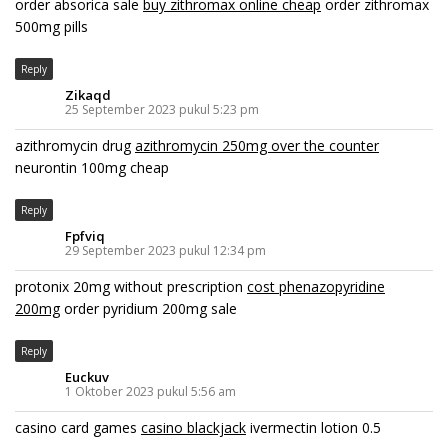
order absorica sale
buy zithromax online cheap
order zithromax
500mg pills
Reply
Zikaqd
25 September 2023 pukul 5:23 pm
azithromycin drug
azithromycin 250mg over the counter
neurontin 100mg cheap
Reply
Fpfviq
29 September 2023 pukul 12:34 pm
protonix 20mg without prescription
cost phenazopyridine
200mg
order pyridium 200mg sale
Reply
Euckuv
1 Oktober 2023 pukul 5:56 am
casino card games
casino blackjack
ivermectin lotion 0.5