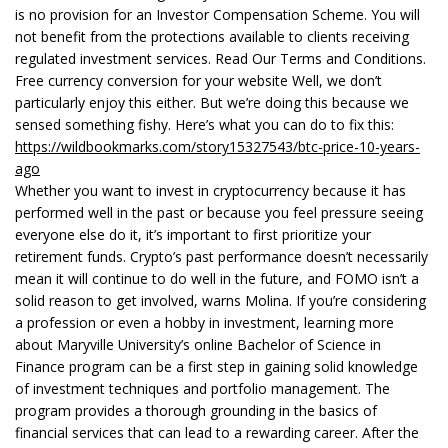
is no provision for an Investor Compensation Scheme. You will
not benefit from the protections available to clients receiving
regulated investment services. Read Our Terms and Conditions.
Free currency conversion for your website Well, we don’t
particularly enjoy this either. But we’re doing this because we
sensed something fishy. Here’s what you can do to fix this:
https://wildbookmarks.com/story15327543/btc-price-10-years-
ago
Whether you want to invest in cryptocurrency because it has
performed well in the past or because you feel pressure seeing
everyone else do it, it’s important to first prioritize your
retirement funds. Crypto’s past performance doesn’t necessarily
mean it will continue to do well in the future, and FOMO isn’t a
solid reason to get involved, warns Molina. If you’re considering
a profession or even a hobby in investment, learning more
about Maryville University’s online Bachelor of Science in
Finance program can be a first step in gaining solid knowledge
of investment techniques and portfolio management. The
program provides a thorough grounding in the basics of
financial services that can lead to a rewarding career. After the