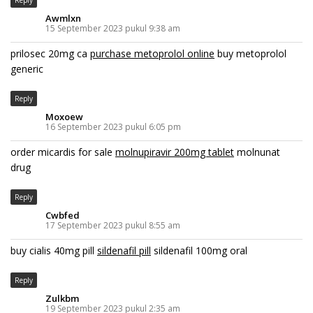
Awmlxn
15 September 2023 pukul 9:38 am
prilosec 20mg ca
purchase metoprolol online
buy metoprolol
generic
Reply
Moxoew
16 September 2023 pukul 6:05 pm
order micardis for sale
molnupiravir 200mg tablet
molnunat
drug
Reply
Cwbfed
17 September 2023 pukul 8:55 am
buy cialis 40mg pill
sildenafil pill
sildenafil 100mg oral
Reply
Zulkbm
19 September 2023 pukul 2:35 am