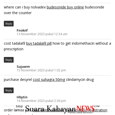
where can i buy nolvadex
budesonide buy online
budesonide
over the counter
Reply
Fnoknf
13 November 2023 pukul 12:34 am
cost tadalafil
buy tadalafil pill
how to get indomethacin without a
prescription
Reply
Sujuwm
15 November 2023 pukul 1:02 pm
purchase desyrel
cost suhagra 50mg
clindamycin drug
Reply
Hbytin
16 November 2023 pukul 2:36 pm
tutup
..........
order lamisil pills
free online slots no download no registration